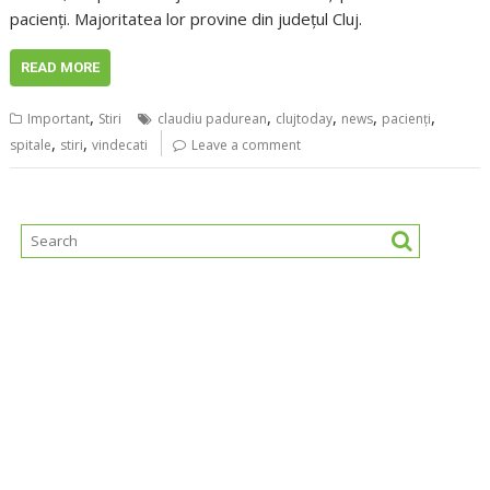
pacienți. Majoritatea lor provine din județul Cluj.
READ MORE
,
,
,
,
,
Important
Stiri
claudiu padurean
clujtoday
news
pacienţi
,
,
spitale
stiri
vindecati
Leave a comment