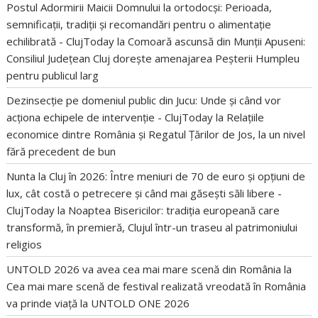
Postul Adormirii Maicii Domnului la ortodocși: Perioada,
semnificații, tradiții și recomandări pentru o alimentație
echilibrată - ClujToday
la
Comoară ascunsă din Munții Apuseni:
Consiliul Județean Cluj dorește amenajarea Peșterii Humpleu
pentru publicul larg
Dezinsecție pe domeniul public din Jucu: Unde și când vor
acționa echipele de intervenție - ClujToday
la
Relațiile
economice dintre România și Regatul Țărilor de Jos, la un nivel
fără precedent de bun
Nunta la Cluj în 2026: Între meniuri de 70 de euro și opțiuni de
lux, cât costă o petrecere și când mai găsești săli libere -
ClujToday
la
Noaptea Bisericilor: tradiția europeană care
transformă, în premieră, Clujul într-un traseu al patrimoniului
religios
UNTOLD 2026 va avea cea mai mare scenă din România
la
Cea mai mare scenă de festival realizată vreodată în România
va prinde viață la UNTOLD ONE 2026