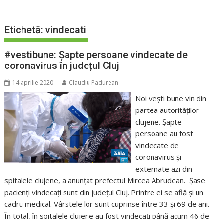
Etichetă:
vindecati
#vestibune: Șapte persoane vindecate de
coronavirus în județul Cluj
14 aprilie 2020
Claudiu Padurean
Noi vești bune vin din
partea autorităților
clujene. Șapte
persoane au fost
vindecate de
coronavirus și
externate azi din
spitalele clujene, a anunțat prefectul Mircea Abrudean. Șase
pacienți vindecați sunt din județul Cluj. Printre ei se află și un
cadru medical. Vârstele lor sunt cuprinse între 33 și 69 de ani.
În total, în spitalele clujene au fost vindecați până acum 46 de