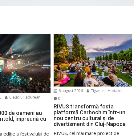
6 august 2026
Tigancea Madalina
6
Claudiu Padurean
0
RIVUS transformă fosta
platformă Carbochim într-un
000 de oameni au
nou centru cultural și de
Untold, împreună cu
divertisment din Cluj-Napoca
RIVUS, cel mai mare proiect de
 ediție a festivalului de