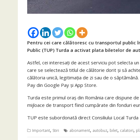
Pentru cei care călătoresc cu transportul public
Public (TUP) Turda a activat plata biletelor de au
Astfel, cei interesați de acest serviciu pot selecta 
care se selectează titlul de călătorie dorit și să ach
călătoria unică, legitimația de zi sau de o săptămână. 
Pay din Google Pay și App Store.
Turda este primul oraş din România care dispune de t
mijloace de transport fiind cumpărate din fonduri e
TUP este subordonată direct Consiliului Local Turda și
,
,
,
,
,
Important
Stiri
abonament
autobuz
bilet
calatori
pl