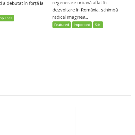
regenerare urbană aflat în
 a debutat în forță la
dezvoltare în România, schimbă
radical imaginea...
mp liber
Featured
Important
Stiri