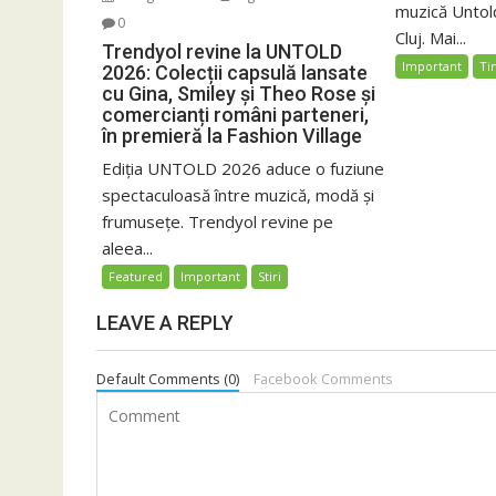
muzică Untold
0
Cluj. Mai...
Trendyol revine la UNTOLD
Important
Ti
2026: Colecții capsulă lansate
cu Gina, Smiley și Theo Rose și
comercianți români parteneri,
în premieră la Fashion Village
Ediția UNTOLD 2026 aduce o fuziune
spectaculoasă între muzică, modă și
frumusețe. Trendyol revine pe
aleea...
Featured
Important
Stiri
LEAVE A REPLY
Default Comments (0)
Facebook Comments