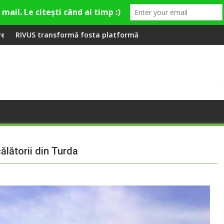
la Fashion Village
osta platformă Carbochim într-un nou centru cultural și de div
Când luna devine o întrebar
călătorii din Turda