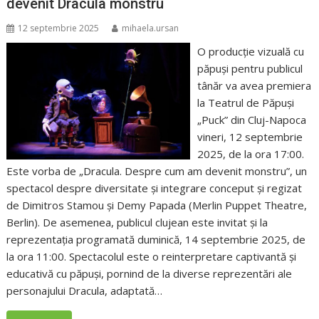
devenit Dracula monstru
12 septembrie 2025
mihaela.ursan
O producție vizuală cu
păpuși pentru publicul
tânăr va avea premiera
la Teatrul de Păpuși
„Puck” din Cluj-Napoca
vineri, 12 septembrie
2025, de la ora 17:00.
Este vorba de „Dracula. Despre cum am devenit monstru”, un
spectacol despre diversitate și integrare conceput și regizat
de Dimitros Stamou și Demy Papada (Merlin Puppet Theatre,
Berlin). De asemenea, publicul clujean este invitat și la
reprezentația programată duminică, 14 septembrie 2025, de
la ora 11:00. Spectacolul este o reinterpretare captivantă și
educativă cu păpuși, pornind de la diverse reprezentări ale
personajului Dracula, adaptată…