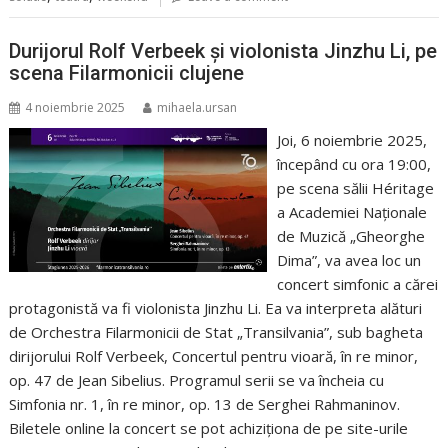
Durijorul Rolf Verbeek și violonista Jinzhu Li, pe
scena Filarmonicii clujene
4 noiembrie 2025
mihaela.ursan
Joi, 6 noiembrie 2025,
începând cu ora 19:00,
pe scena sălii Héritage
a Academiei Naționale
de Muzică „Gheorghe
Dima”, va avea loc un
concert simfonic a cărei
protagonistă va fi violonista Jinzhu Li. Ea va interpreta alături
de Orchestra Filarmonicii de Stat „Transilvania”, sub bagheta
dirijorului Rolf Verbeek, Concertul pentru vioară, în re minor,
op. 47 de Jean Sibelius. Programul serii se va încheia cu
Simfonia nr. 1, în re minor, op. 13 de Serghei Rahmaninov.
Biletele online la concert se pot achiziționa de pe site-urile