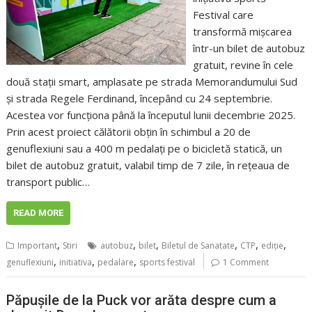
Festival care
transformă mișcarea
într-un bilet de autobuz
gratuit, revine în cele
două stații smart, amplasate pe strada Memorandumului Sud
și strada Regele Ferdinand, începând cu 24 septembrie.
Acestea vor funcționa până la începutul lunii decembrie 2025.
Prin acest proiect călătorii obțin în schimbul a 20 de
genuflexiuni sau a 400 m pedalați pe o bicicletă statică, un
bilet de autobuz gratuit, valabil timp de 7 zile, în rețeaua de
transport public…
READ MORE
,
,
,
,
,
,
Important
Stiri
autobuz
bilet
Biletul de Sanatate
CTP
ediţie
,
,
,
genuflexiuni
initiativa
pedalare
sports festival
1 Comment
Păpușile de la Puck vor arăta despre cum a