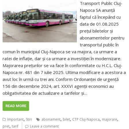
Transport Public Cluj-
Napoca SA anunță
faptul că începând cu
data de 01.08.2025
prețul biletelor și
abonamentelor pentru
transportul public în
comun în municipiul Cluj-Napoca se va majora, ca urmare a
ratei de inflație, dar și ca urmare a investiției în modernizare.
Majorarea prețurilor se va face în conformitate cu H.C.L. Cluj-
Napoca nr. 481 din 7 iulie 2025. Ultima modificare a acestora a
avut loc în urmă cu trei ani. Conform Ordonanței de urgență
156 din decembrie 2024, art. XXXVI agenții economici au
obligativitatea de actualizare a tarifelor și…
READ MORE
,
,
,
,
,
Important
Stiri
abonament
bilet
CTP Cluj-Napoca
majorare
,
pret
tarif
Leave a comment