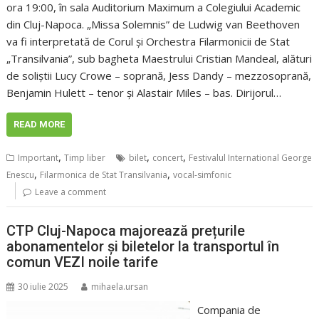
ora 19:00, în sala Auditorium Maximum a Colegiului Academic
din Cluj-Napoca. „Missa Solemnis” de Ludwig van Beethoven
va fi interpretată de Corul și Orchestra Filarmonicii de Stat
„Transilvania”, sub bagheta Maestrului Cristian Mandeal, alături
de soliștii Lucy Crowe – soprană, Jess Dandy – mezzosoprană,
Benjamin Hulett – tenor și Alastair Miles – bas. Dirijorul…
READ MORE
,
,
,
Important
Timp liber
bilet
concert
Festivalul International George
,
,
Enescu
Filarmonica de Stat Transilvania
vocal-simfonic
Leave a comment
CTP Cluj-Napoca majorează prețurile
abonamentelor și biletelor la transportul în
comun VEZI noile tarife
30 iulie 2025
mihaela.ursan
Compania de