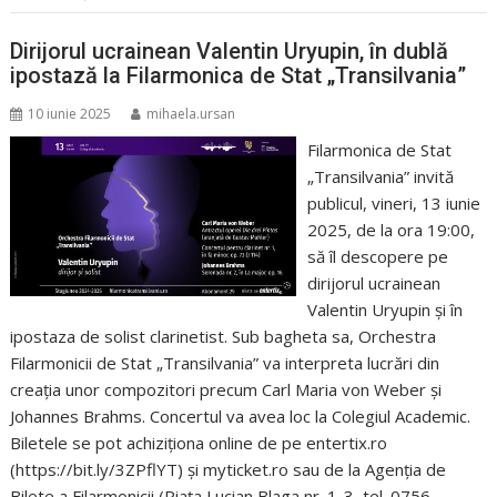
Dirijorul ucrainean Valentin Uryupin, în dublă
ipostază la Filarmonica de Stat „Transilvania”
10 iunie 2025
mihaela.ursan
Filarmonica de Stat
„Transilvania” invită
publicul, vineri, 13 iunie
2025, de la ora 19:00,
să îl descopere pe
dirijorul ucrainean
Valentin Uryupin și în
ipostaza de solist clarinetist. Sub bagheta sa, Orchestra
Filarmonicii de Stat „Transilvania” va interpreta lucrări din
creația unor compozitori precum Carl Maria von Weber și
Johannes Brahms. Concertul va avea loc la Colegiul Academic.
Biletele se pot achiziționa online de pe entertix.ro
(https://bit.ly/3ZPflYT) și myticket.ro sau de la Agenția de
Bilete a Filarmonicii (Piața Lucian Blaga nr. 1-3, tel. 0756-