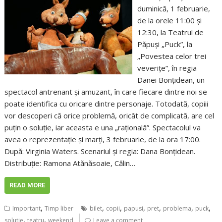
duminică, 1 februarie,
de la orele 11:00 și
12:30, la Teatrul de
Păpuși „Puck”, la
„Povestea celor trei
veverițe”, în regia
Danei Bonțidean, un
spectacol antrenant și amuzant, în care fiecare dintre noi se
poate identifica cu oricare dintre personaje. Totodată, copiii
vor descoperi că orice problemă, oricât de complicată, are cel
puțin o soluție, iar aceasta e una „rațională”. Spectacolul va
avea o reprezentație și marți, 3 februarie, de la ora 17:00.
După: Virginia Waters. Scenariul și regia: Dana Bonțidean.
Distribuție: Ramona Atănăsoaie, Călin…
READ MORE
,
,
,
,
,
,
,
Important
Timp liber
bilet
copii
papusi
pret
problema
puck
,
,
solutie
teatru
weekend
Leave a comment