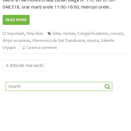
048.318, orar marți orele 11:00-16:00, miercuri orele…
READ MORE
,
,
,
,
,
Important
Timp liber
bilet
clarinet
Colegiul Academic
concert
,
,
,
dirijor ucrainean
Filarmonica de Stat Transilvania
muzica
Valentin
Uryupin
Leave a comment
Navigare
Articole mai vechi
în
articole