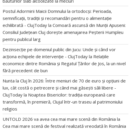
băuturilor slab alcoolizate la meciuri
Postul Adormirii Maicii Domnului la ortodocși: Perioada,
semnificații, tradiții și recomandări pentru o alimentație
echilibrată - ClujToday
la
Comoară ascunsă din Munții Apuseni:
Consiliul Județean Cluj dorește amenajarea Peșterii Humpleu
pentru publicul larg
Dezinsecție pe domeniul public din Jucu: Unde și când vor
acționa echipele de intervenție - ClujToday
la
Relațiile
economice dintre România și Regatul Țărilor de Jos, la un nivel
fără precedent de bun
Nunta la Cluj în 2026: Între meniuri de 70 de euro și opțiuni de
lux, cât costă o petrecere și când mai găsești săli libere -
ClujToday
la
Noaptea Bisericilor: tradiția europeană care
transformă, în premieră, Clujul într-un traseu al patrimoniului
religios
UNTOLD 2026 va avea cea mai mare scenă din România
la
Cea mai mare scenă de festival realizată vreodată în România