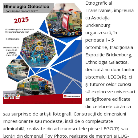
Etnografic al
Transilvaniei, împreună
cu Asociația
Brickenburg
organizează, în
perioada 1- 5
octombrie, tradiționala
Expoziție Brickenburg,
Ethnologia Galactica,
dedicată nu doar fanilor
sistemului LEGO(R), ci
și tuturor celor curioși
să exploreze universuri
atrăgătoare edificate
din celebrele cărămizi
sau surprinse de artiști fotografi. Construcții de dimensiuni
impresionante sau modeste, însă de o complexitate
admirabilă, realizate din arhicunoscutele piese LEGO(R) sau
lucrări din domeniul Toy Photo, realizate de membri ai LUG-