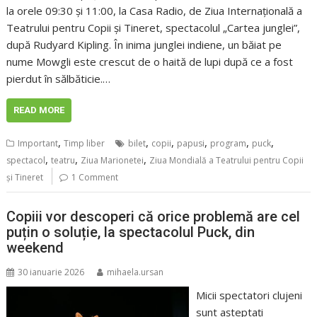
la orele 09:30 și 11:00, la Casa Radio, de Ziua Internațională a
Teatrului pentru Copii și Tineret, spectacolul „Cartea junglei”,
după Rudyard Kipling. În inima junglei indiene, un băiat pe
nume Mowgli este crescut de o haită de lupi după ce a fost
pierdut în sălbăticie.…
READ MORE
,
,
,
,
,
,
Important
Timp liber
bilet
copii
papusi
program
puck
,
,
,
spectacol
teatru
Ziua Marionetei
Ziua Mondială a Teatrului pentru Copii
și Tineret
1 Comment
Copiii vor descoperi că orice problemă are cel
puțin o soluție, la spectacolul Puck, din
weekend
30 ianuarie 2026
mihaela.ursan
Micii spectatori clujeni
sunt așteptați