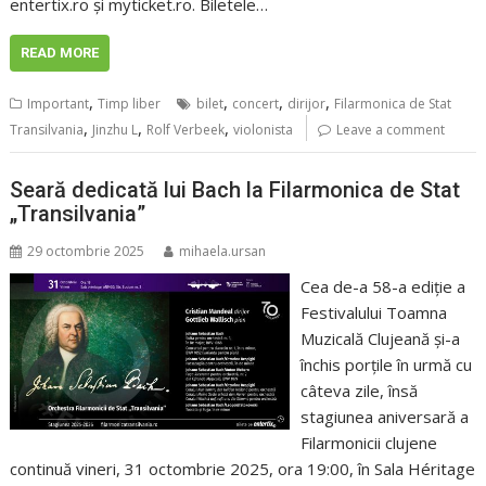
entertix.ro și myticket.ro. Biletele…
READ MORE
,
,
,
,
Important
Timp liber
bilet
concert
dirijor
Filarmonica de Stat
,
,
,
Transilvania
Jinzhu L
Rolf Verbeek
violonista
Leave a comment
Seară dedicată lui Bach la Filarmonica de Stat
„Transilvania”
29 octombrie 2025
mihaela.ursan
Cea de-a 58-a ediție a
Festivalului Toamna
Muzicală Clujeană și-a
închis porțile în urmă cu
câteva zile, însă
stagiunea aniversară a
Filarmonicii clujene
continuă vineri, 31 octombrie 2025, ora 19:00, în Sala Héritage