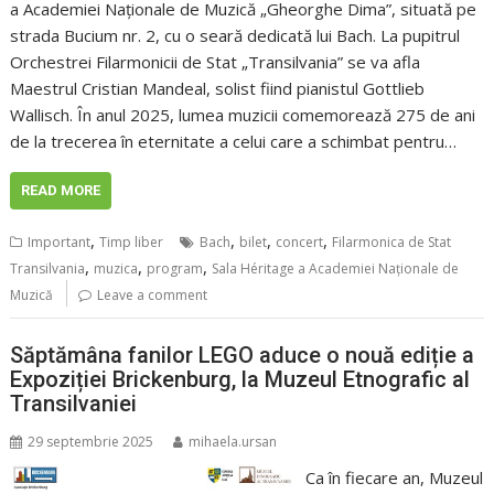
a Academiei Naționale de Muzică „Gheorghe Dima”, situată pe
strada Bucium nr. 2, cu o seară dedicată lui Bach. La pupitrul
Orchestrei Filarmonicii de Stat „Transilvania” se va afla
Maestrul Cristian Mandeal, solist fiind pianistul Gottlieb
Wallisch. În anul 2025, lumea muzicii comemorează 275 de ani
de la trecerea în eternitate a celui care a schimbat pentru…
READ MORE
,
,
,
,
Important
Timp liber
Bach
bilet
concert
Filarmonica de Stat
,
,
,
Transilvania
muzica
program
Sala Héritage a Academiei Naționale de
Muzică
Leave a comment
Săptămâna fanilor LEGO aduce o nouă ediție a
Expoziției Brickenburg, la Muzeul Etnografic al
Transilvaniei
29 septembrie 2025
mihaela.ursan
Ca în fiecare an, Muzeul