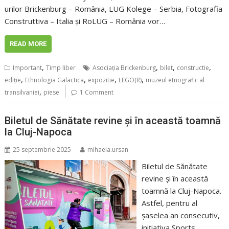
urilor Brickenburg – România, LUG Kolege – Serbia, Fotografia
Construttiva – Italia și RoLUG – România vor…
READ MORE
,
,
,
,
Important
Timp liber
Asociația Brickenburg
bilet
constructie
,
,
,
,
ediţie
Ethnologia Galactica
expozitie
LEGO(R)
muzeul etnografic al
,
transilvaniei
piese
1 Comment
Biletul de Sănătate revine și în această toamnă
la Cluj-Napoca
25 septembrie 2025
mihaela.ursan
Biletul de Sănătate
revine și în această
toamnă la Cluj-Napoca.
Astfel, pentru al
șaselea an consecutiv,
inițiativa Sports