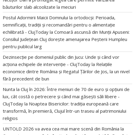
băuturilor slab alcoolizate la meciuri
Postul Adormirii Maicii Domnului la ortodocși: Perioada,
semnificații, tradiții și recomandări pentru o alimentație
echilibrată - ClujToday
la
Comoară ascunsă din Munții Apuseni:
Consiliul Județean Cluj dorește amenajarea Peșterii Humpleu
pentru publicul larg
Dezinsecție pe domeniul public din Jucu: Unde și când vor
acționa echipele de intervenție - ClujToday
la
Relațiile
economice dintre România și Regatul Țărilor de Jos, la un nivel
fără precedent de bun
Nunta la Cluj în 2026: Între meniuri de 70 de euro și opțiuni de
lux, cât costă o petrecere și când mai găsești săli libere -
ClujToday
la
Noaptea Bisericilor: tradiția europeană care
transformă, în premieră, Clujul într-un traseu al patrimoniului
religios
UNTOLD 2026 va avea cea mai mare scenă din România
la