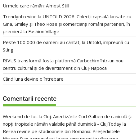
Urmele care rămân: Almost Still
Trendyol revine la UNTOLD 2026: Colecții capsulă lansate cu
Gina, Smiley și Theo Rose și comercianți români parteneri, în
premieră la Fashion Village
Peste 100 000 de oameni au cântat, la Untold, împreună cu
Sting
RIVUS transformă fosta platformă Carbochim într-un nou
centru cultural și de divertisment din Cluj-Napoca
Când luna devine o întrebare
Comentarii recente
Weekend de foc la Cluj: Avertizările Cod Galben de caniculă și
nopți tropicale rămân valabile până duminică - ClujToday
la
Berea revine pe stadioanele din România: Președintele
Nicușor Dan a promulgat legea care permite vânzarea