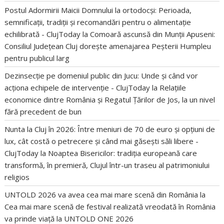
Postul Adormirii Maicii Domnului la ortodocși: Perioada,
semnificații, tradiții și recomandări pentru o alimentație
echilibrată - ClujToday
la
Comoară ascunsă din Munții Apuseni:
Consiliul Județean Cluj dorește amenajarea Peșterii Humpleu
pentru publicul larg
Dezinsecție pe domeniul public din Jucu: Unde și când vor
acționa echipele de intervenție - ClujToday
la
Relațiile
economice dintre România și Regatul Țărilor de Jos, la un nivel
fără precedent de bun
Nunta la Cluj în 2026: Între meniuri de 70 de euro și opțiuni de
lux, cât costă o petrecere și când mai găsești săli libere -
ClujToday
la
Noaptea Bisericilor: tradiția europeană care
transformă, în premieră, Clujul într-un traseu al patrimoniului
religios
UNTOLD 2026 va avea cea mai mare scenă din România
la
Cea mai mare scenă de festival realizată vreodată în România
va prinde viață la UNTOLD ONE 2026