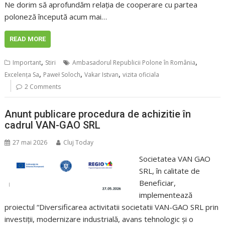
Ne dorim să aprofundăm relația de cooperare cu partea
poloneză începută acum mai…
READ MORE
,
,
Important
Stiri
Ambasadorul Republicii Polone în România
,
,
,
Excelența Sa
Paweł Soloch
Vakar Istvan
vizita oficiala
2 Comments
Anunt publicare procedura de achizitie în
cadrul VAN-GAO SRL
27 mai 2026
Cluj Today
Societatea VAN GAO
SRL, în calitate de
Beneficiar,
implementează
proiectul “Diversificarea activitatii societatii VAN-GAO SRL prin
investiții, modernizare industrială, avans tehnologic și o