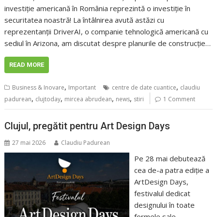
investiție americană în România reprezintă o investiție în
securitatea noastră! La întâlnirea avută astăzi cu
reprezentanții DriverAI, o companie tehnologică americană cu
sediul în Arizona, am discutat despre planurile de construcție…
READ MORE
,
,
Business & Inovare
Important
centre de date cuantice
claudiu
,
,
,
,
padurean
clujtoday
mircea abrudean
news
stiri
1 Comment
Clujul, pregătit pentru Art Design Days
27 mai 2026
Claudiu Padurean
Pe 28 mai debutează
cea de-a patra ediție a
ArtDesign Days,
festivalul dedicat
designului în toate
formele sale,