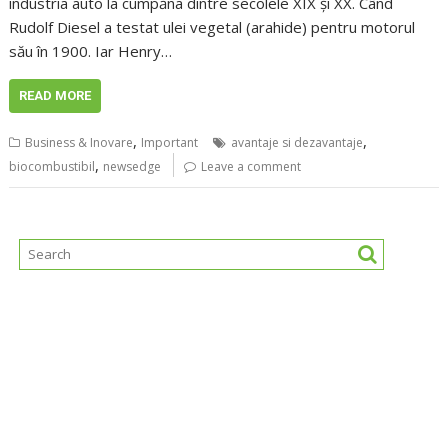
industria auto la cumpăna dintre secolele XIX și XX. Când
Rudolf Diesel a testat ulei vegetal (arahide) pentru motorul
său în 1900. Iar Henry…
READ MORE
,
,
Business & Inovare
Important
avantaje si dezavantaje
,
biocombustibil
newsedge
Leave a comment