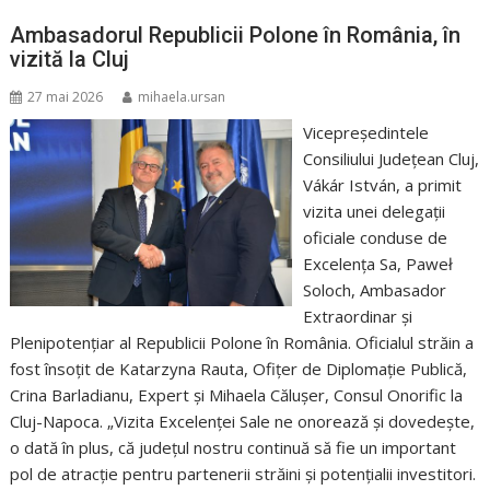
Ambasadorul Republicii Polone în România, în
vizită la Cluj
27 mai 2026
mihaela.ursan
Vicepreședintele
Consiliului Județean Cluj,
Vákár István, a primit
vizita unei delegații
oficiale conduse de
Excelența Sa, Paweł
Soloch, Ambasador
Extraordinar și
Plenipotențiar al Republicii Polone în România. Oficialul străin a
fost însoțit de Katarzyna Rauta, Ofițer de Diplomație Publică,
Crina Barladianu, Expert și Mihaela Călușer, Consul Onorific la
Cluj-Napoca. „Vizita Excelenței Sale ne onorează și dovedește,
o dată în plus, că județul nostru continuă să fie un important
pol de atracție pentru partenerii străini și potențialii investitori.