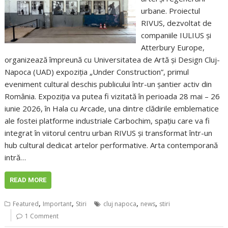
urbane. Proiectul
RIVUS, dezvoltat de
companiile IULIUS și
Atterbury Europe,
organizează împreună cu Universitatea de Artă și Design Cluj-
Napoca (UAD) expoziția „Under Construction”, primul
eveniment cultural deschis publicului într-un șantier activ din
România. Expoziția va putea fi vizitată în perioada 28 mai – 26
iunie 2026, în Hala cu Arcade, una dintre clădirile emblematice
ale fostei platforme industriale Carbochim, spațiu care va fi
integrat în viitorul centru urban RIVUS și transformat într-un
hub cultural dedicat artelor performative. Arta contemporană
intră…
READ MORE
,
,
,
,
Featured
Important
Stiri
cluj napoca
news
stiri
1 Comment