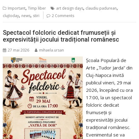
,
,
,
Important
Timp liber
art design days
claudiu padurean
,
,
clujtoday
news
stiri
2 Comments
Spectacol folcloric dedicat frumuseții și
expresivității jocului tradițional românesc
27 mai 2026
mihaela.ursan
Școala Populară de
Arte „Tudor Jarda” din
Cluj-Napoca invită
publicul vineri, 29 mai
2026, începând cu ora
17:00, la un spectacol
folcloric dedicat
frumuseții și
expresivității jocului
tradițional românesc.
Evenimentul se va