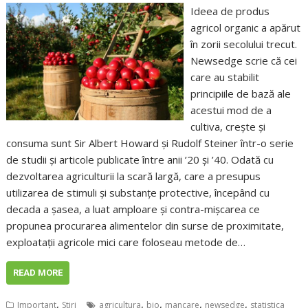
Ideea de produs
agricol organic a apărut
în zorii secolului trecut.
Newsedge scrie că cei
care au stabilit
principiile de bază ale
acestui mod de a
cultiva, crește și
consuma sunt Sir Albert Howard și Rudolf Steiner într-o serie
de studii și articole publicate între anii ’20 și ’40. Odată cu
dezvoltarea agriculturii la scară largă, care a presupus
utilizarea de stimuli și substanțe protective, începând cu
decada a șasea, a luat amploare și contra-mișcarea ce
propunea procurarea alimentelor din surse de proximitate,
exploatații agricole mici care foloseau metode de…
READ MORE
,
,
,
,
,
Important
Stiri
agricultura
bio
mancare
newsedge
statistica