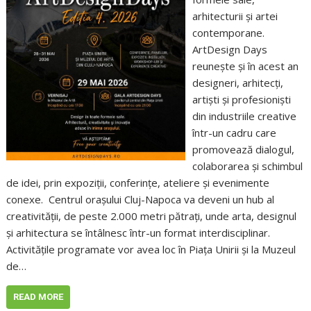
arhitecturii și artei
contemporane.
ArtDesign Days
reunește și în acest an
designeri, arhitecți,
artiști și profesioniști
din industriile creative
într-un cadru care
promovează dialogul,
colaborarea și schimbul
de idei, prin expoziții, conferințe, ateliere și evenimente
conexe. Centrul orașului Cluj-Napoca va deveni un hub al
creativității, de peste 2.000 metri pătrați, unde arta, designul
și arhitectura se întâlnesc într-un format interdisciplinar.
Activitățile programate vor avea loc în Piața Unirii și la Muzeul
de…
READ MORE