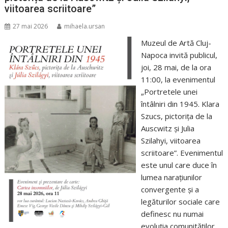
viitoarea scriitoare”
27 mai 2026
mihaela.ursan
Muzeul de Artă Cluj-
Napoca invită publicul,
joi, 28 mai, de la ora
11:00, la evenimentul
„Portretele unei
întâlniri din 1945. Klara
Szucs, pictorița de la
Auscwitz și Julia
Szilahyi, viitoarea
scriitoare”. Evenimentul
este unul care duce în
lumea narațiunilor
convergente și a
legăturilor sociale care
definesc nu numai
evoluția comunităților,