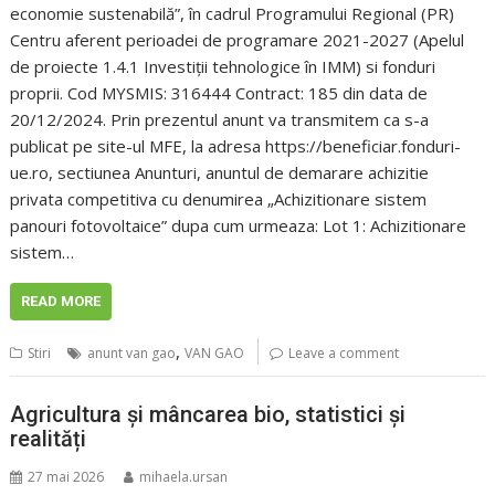
economie sustenabilă”, în cadrul Programului Regional (PR)
Centru aferent perioadei de programare 2021-2027 (Apelul
de proiecte 1.4.1 Investiții tehnologice în IMM) si fonduri
proprii. Cod MYSMIS: 316444 Contract: 185 din data de
20/12/2024. Prin prezentul anunt va transmitem ca s-a
publicat pe site-ul MFE, la adresa https://beneficiar.fonduri-
ue.ro, sectiunea Anunturi, anuntul de demarare achizitie
privata competitiva cu denumirea „Achizitionare sistem
panouri fotovoltaice” dupa cum urmeaza: Lot 1: Achizitionare
sistem…
READ MORE
,
Stiri
anunt van gao
VAN GAO
Leave a comment
Agricultura și mâncarea bio, statistici și
realități
27 mai 2026
mihaela.ursan