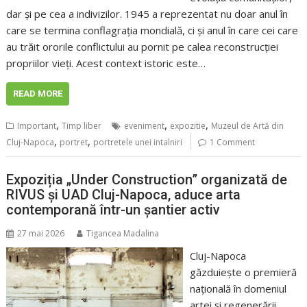
dar și pe cea a indivizilor. 1945 a reprezentat nu doar anul în
care se termina conflagrația mondială, ci și anul în care cei care
au trăit ororile conflictului au pornit pe calea reconstrucției
propriilor vieți. Acest context istoric este…
READ MORE
,
,
,
Important
Timp liber
eveniment
expozitie
Muzeul de Artă din
,
,
Cluj-Napoca
portret
portretele unei intalniri
1 Comment
Expoziția „Under Construction” organizată de
RIVUS și UAD Cluj-Napoca, aduce arta
contemporană într-un șantier activ
27 mai 2026
Tigancea Madalina
Cluj-Napoca
găzduiește o premieră
națională în domeniul
artei și regenerării