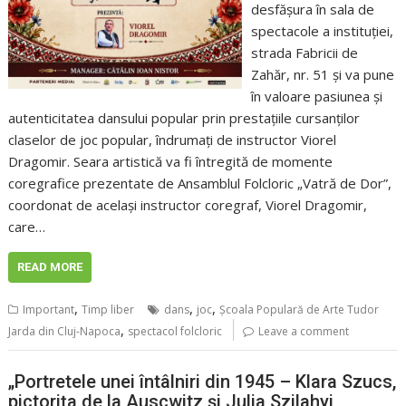
desfășura în sala de
spectacole a instituției,
strada Fabricii de
Zahăr, nr. 51 și va pune
în valoare pasiunea și
autenticitatea dansului popular prin prestațiile cursanților
claselor de joc popular, îndrumați de instructor Viorel
Dragomir. Seara artistică va fi întregită de momente
coregrafice prezentate de Ansamblul Folcloric „Vatră de Dor”,
coordonat de același instructor coregraf, Viorel Dragomir,
care…
READ MORE
,
,
,
Important
Timp liber
dans
joc
Școala Populară de Arte Tudor
,
Jarda din Cluj-Napoca
spectacol folcloric
Leave a comment
„Portretele unei întâlniri din 1945 – Klara Szucs,
pictorița de la Auscwitz și Julia Szilahyi,