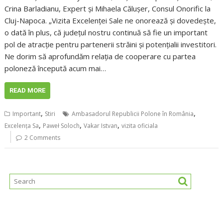
Crina Barladianu, Expert și Mihaela Călușer, Consul Onorific la
Cluj-Napoca. „Vizita Excelenței Sale ne onorează și dovedește,
o dată în plus, că județul nostru continuă să fie un important
pol de atracție pentru partenerii străini și potențialii investitori.
Ne dorim să aprofundăm relația de cooperare cu partea
poloneză începută acum mai…
READ MORE
,
,
Important
Stiri
Ambasadorul Republicii Polone în România
,
,
,
Excelența Sa
Paweł Soloch
Vakar Istvan
vizita oficiala
2 Comments