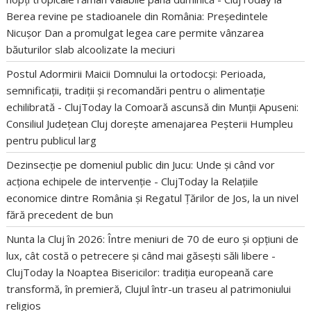
Berea revine pe stadioanele din România: Președintele
Nicușor Dan a promulgat legea care permite vânzarea
băuturilor slab alcoolizate la meciuri
Postul Adormirii Maicii Domnului la ortodocși: Perioada,
semnificații, tradiții și recomandări pentru o alimentație
echilibrată - ClujToday
la
Comoară ascunsă din Munții Apuseni:
Consiliul Județean Cluj dorește amenajarea Peșterii Humpleu
pentru publicul larg
Dezinsecție pe domeniul public din Jucu: Unde și când vor
acționa echipele de intervenție - ClujToday
la
Relațiile
economice dintre România și Regatul Țărilor de Jos, la un nivel
fără precedent de bun
Nunta la Cluj în 2026: Între meniuri de 70 de euro și opțiuni de
lux, cât costă o petrecere și când mai găsești săli libere -
ClujToday
la
Noaptea Bisericilor: tradiția europeană care
transformă, în premieră, Clujul într-un traseu al patrimoniului
religios