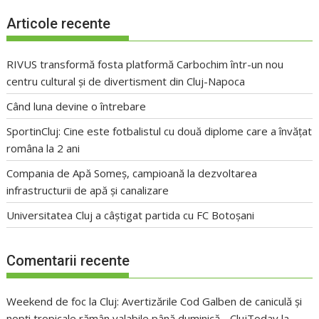
Articole recente
RIVUS transformă fosta platformă Carbochim într-un nou
centru cultural și de divertisment din Cluj-Napoca
Când luna devine o întrebare
SportinCluj: Cine este fotbalistul cu două diplome care a învățat
româna la 2 ani
Compania de Apă Someș, campioană la dezvoltarea
infrastructurii de apă și canalizare
Universitatea Cluj a câștigat partida cu FC Botoșani
Comentarii recente
Weekend de foc la Cluj: Avertizările Cod Galben de caniculă și
nopți tropicale rămân valabile până duminică - ClujToday
la