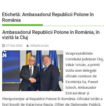
Etichetă:
Ambasadorul Republicii Polone în
România
Ambasadorul Republicii Polone în România, în
vizită la Cluj
27 mai 2026
mihaela.ursan
Vicepreședintele
Consiliului Județean Cluj,
Vákár István, a primit
vizita unei delegații
oficiale conduse de
Excelența Sa, Paweł
Soloch, Ambasador
Extraordinar și
Plenipotențiar al Republicii Polone în România. Oficialul străin a
fost însoțit de Katarzyna Rauta, Ofițer de Diplomație Publică,