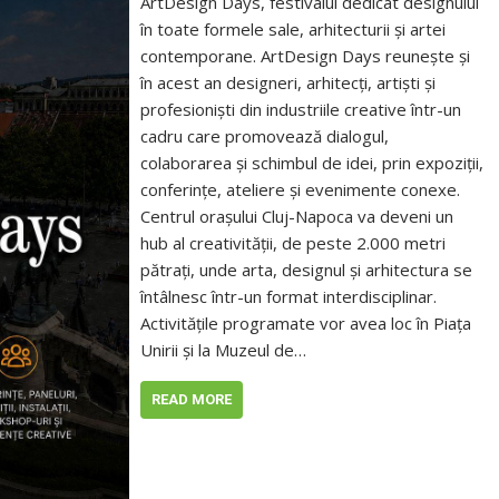
ArtDesign Days, festivalul dedicat designului
în toate formele sale, arhitecturii și artei
contemporane. ArtDesign Days reunește și
în acest an designeri, arhitecți, artiști și
profesioniști din industriile creative într-un
cadru care promovează dialogul,
colaborarea și schimbul de idei, prin expoziții,
conferințe, ateliere și evenimente conexe.
Centrul orașului Cluj-Napoca va deveni un
hub al creativității, de peste 2.000 metri
pătrați, unde arta, designul și arhitectura se
întâlnesc într-un format interdisciplinar.
Activitățile programate vor avea loc în Piața
Unirii și la Muzeul de…
READ MORE