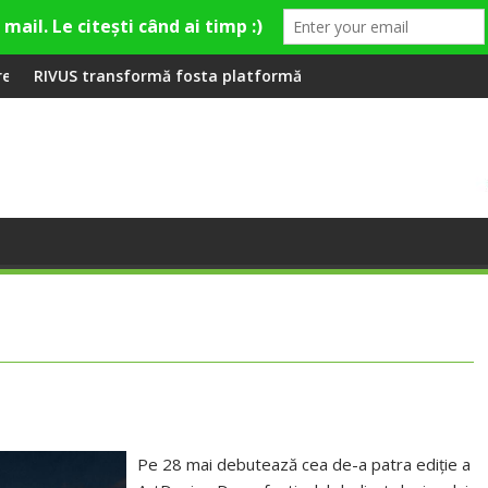
eră la Fashion Village
ă fosta platformă Carbochim într-un nou centru cultural și de 
Când luna devine o într
Pe 28 mai debutează cea de-a patra ediție a