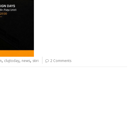
,
,
,
n
clujtoday
news
stiri
2 Comments