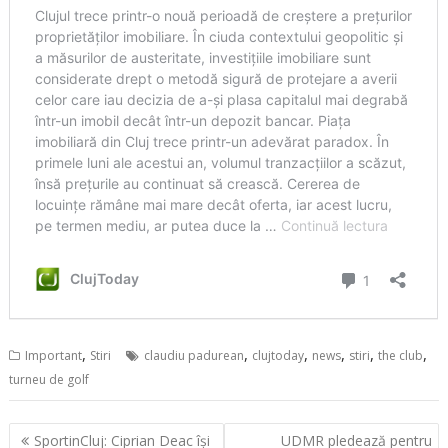
,
,
,
,
,
,
Important
Stiri
claudiu padurean
clujtoday
news
stiri
the club
turneu de golf
Navigare
SportinCluj: Ciprian Deac își
UDMR pledează pentru