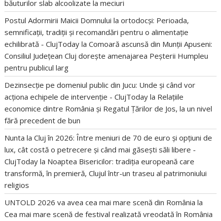
băuturilor slab alcoolizate la meciuri
Postul Adormirii Maicii Domnului la ortodocși: Perioada,
semnificații, tradiții și recomandări pentru o alimentație
echilibrată - ClujToday
la
Comoară ascunsă din Munții Apuseni:
Consiliul Județean Cluj dorește amenajarea Peșterii Humpleu
pentru publicul larg
Dezinsecție pe domeniul public din Jucu: Unde și când vor
acționa echipele de intervenție - ClujToday
la
Relațiile
economice dintre România și Regatul Țărilor de Jos, la un nivel
fără precedent de bun
Nunta la Cluj în 2026: Între meniuri de 70 de euro și opțiuni de
lux, cât costă o petrecere și când mai găsești săli libere -
ClujToday
la
Noaptea Bisericilor: tradiția europeană care
transformă, în premieră, Clujul într-un traseu al patrimoniului
religios
UNTOLD 2026 va avea cea mai mare scenă din România
la
Cea mai mare scenă de festival realizată vreodată în România