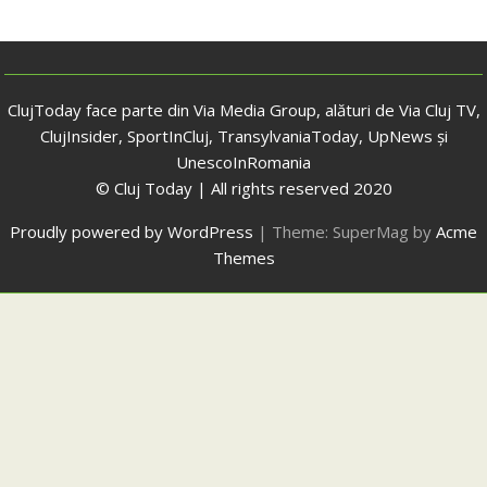
ClujToday face parte din Via Media Group, alături de Via Cluj TV,
ClujInsider, SportInCluj, TransylvaniaToday, UpNews și
UnescoInRomania
© Cluj Today | All rights reserved 2020
Proudly powered by WordPress
|
Theme: SuperMag by
Acme
Themes