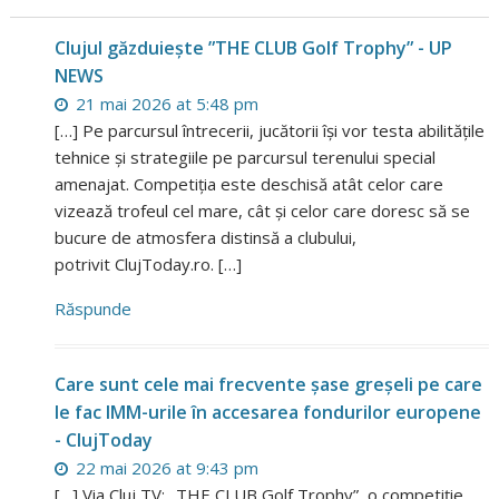
Clujul găzduiește ”THE CLUB Golf Trophy” - UP
NEWS
21 mai 2026 at 5:48 pm
[…] Pe parcursul întrecerii, jucătorii își vor testa abilitățile
tehnice și strategiile pe parcursul terenului special
amenajat. Competiția este deschisă atât celor care
vizează trofeul cel mare, cât și celor care doresc să se
bucure de atmosfera distinsă a clubului,
potrivit ClujToday.ro. […]
Răspunde
Care sunt cele mai frecvente șase greșeli pe care
le fac IMM-urile în accesarea fondurilor europene
- ClujToday
22 mai 2026 at 9:43 pm
[…] Via Cluj TV: „THE CLUB Golf Trophy”, o competiție