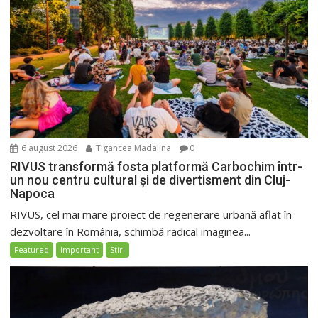
6 august 2026
Tigancea Madalina
0
RIVUS transformă fosta platformă Carbochim într-
un nou centru cultural și de divertisment din Cluj-
Napoca
RIVUS, cel mai mare proiect de regenerare urbană aflat în
dezvoltare în România, schimbă radical imaginea...
Featured
Important
Stiri