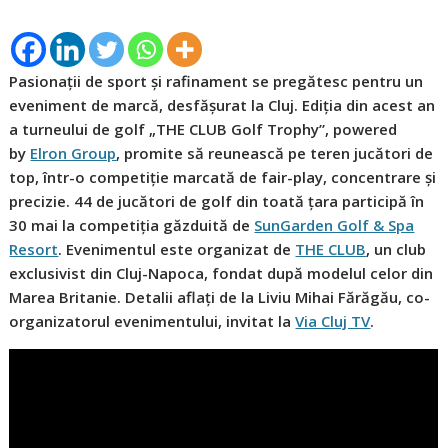
Pasionații de sport și rafinament se pregătesc pentru un
eveniment de marcă, desfășurat la Cluj. Ediția din acest an
a turneului de golf „THE CLUB Golf Trophy”, powered
by
Elron Group
, promite să reunească pe teren jucători de
top, într-o competiție marcată de fair-play, concentrare și
precizie. 44 de jucători de golf din toată țara participă în
30 mai la competiția găzduită de
SunGarden Golf & Spa
Resort
. Evenimentul este organizat de
THE CLUB
, un club
exclusivist din Cluj-Napoca, fondat după modelul celor din
Marea Britanie. Detalii aflați de la Liviu Mihai Fărăgău, co-
organizatorul evenimentului, invitat la
Via Cluj TV
.