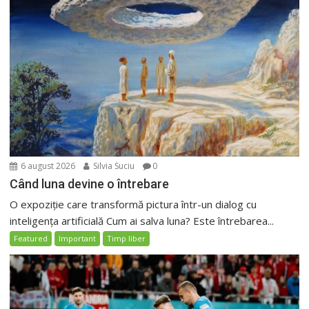
6 august 2026
Silvia Suciu
0
Când luna devine o întrebare
O expoziție care transformă pictura într-un dialog cu
inteligența artificială Cum ai salva luna? Este întrebarea...
Featured
Important
Timp liber