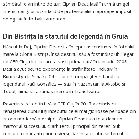
sâmbătă, o amintire de aur. Ciprian Deac lasă în urmă un gol
imens, dar și un standard de profesionalism aproape imposibil
de egalat în fotbalul autohton.
Din Bistrița la statutul de legendă în Gruia
Născut la Dej, Ciprian Deac și-a început ascensiunea în fotbalul
mare la Gloria Bistrița, însă destinul său a fost indisolubil legat
de CFR Cluj, club la care a sosit prima dată în ianuarie 2008.
Deși a avut scurte experiențe în străinătate, inclusiv în
Bundesliga la Schalke 04 — unde a împărțit vestiarul cu
legendarul Raúl González — sau în Kazahstan la Aktobe și
Tobol, inima sa a rămas mereu în Transilvania.
Revenirea sa definitivă la CFR Cluj în 2017 a coincis cu
renașterea clubului și începutul celei mai glorioase perioade din
istoria modernă a echipei. Ciprian Deac nu a fost doar un
martor al succesului, ci arhitectul principal din teren. Sub
comanda unor antrenori diverși, dar în special în sistemul