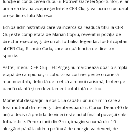
funcție în conducerea clubului. Potrivit Gazetei Sporturilor, el ar
urma să devină vicepreședintele CFR Cluj și va lucra cu actualul
președinte, Iuliu Mureșan.
Echipa administrativă care va încerca să readucă titlul la CFR
Cluj este completată de Marian Copilu, revenit în poziția de
director executiv, și de un alt fotbalist legendar: fostul căpitan
al CFR Cluj, Ricardo Cadu, care ocupă funcția de director
sportiv.
Astfel, meciul CFR Cluj – FC Argeș nu marchează doar o simplă
etapă de campionat, ci coborârea cortinei peste o carieră
monumentală, definită de o etică a muncii rarisimă, trofee pe
bandă rulantă și un devotament total față de club.
Momentul despărțirii a sosit. La capătul unui drum în care a
fost motorul din teren și liderul vestiarului, Ciprian Deac (40 de
ani) a decis că partida de vineri este actul final al poveștii sale
fotbalistice. Pentru fanii din Gruia, imaginea numărului 10
alergând până la ultima picătură de energie va deveni, de