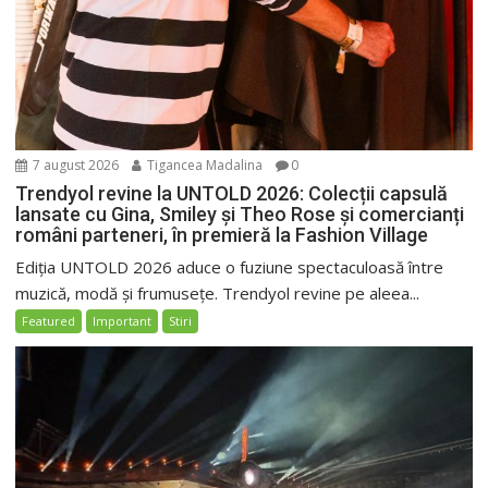
7 august 2026
Tigancea Madalina
0
Trendyol revine la UNTOLD 2026: Colecții capsulă
lansate cu Gina, Smiley și Theo Rose și comercianți
români parteneri, în premieră la Fashion Village
Ediția UNTOLD 2026 aduce o fuziune spectaculoasă între
muzică, modă și frumusețe. Trendyol revine pe aleea...
Featured
Important
Stiri