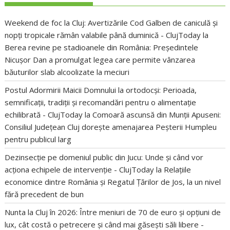
Weekend de foc la Cluj: Avertizările Cod Galben de caniculă și
nopți tropicale rămân valabile până duminică - ClujToday
la
Berea revine pe stadioanele din România: Președintele
Nicușor Dan a promulgat legea care permite vânzarea
băuturilor slab alcoolizate la meciuri
Postul Adormirii Maicii Domnului la ortodocși: Perioada,
semnificații, tradiții și recomandări pentru o alimentație
echilibrată - ClujToday
la
Comoară ascunsă din Munții Apuseni:
Consiliul Județean Cluj dorește amenajarea Peșterii Humpleu
pentru publicul larg
Dezinsecție pe domeniul public din Jucu: Unde și când vor
acționa echipele de intervenție - ClujToday
la
Relațiile
economice dintre România și Regatul Țărilor de Jos, la un nivel
fără precedent de bun
Nunta la Cluj în 2026: Între meniuri de 70 de euro și opțiuni de
lux, cât costă o petrecere și când mai găsești săli libere -