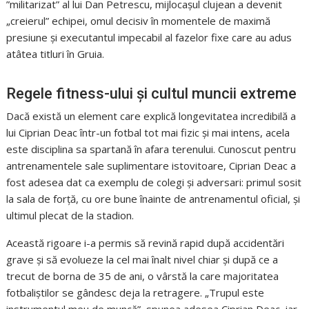
”militarizat” al lui Dan Petrescu, mijlocașul clujean a devenit
„creierul” echipei, omul decisiv în momentele de maximă
presiune și executantul impecabil al fazelor fixe care au adus
atâtea titluri în Gruia.
Regele fitness-ului și cultul muncii extreme
Dacă există un element care explică longevitatea incredibilă a
lui Ciprian Deac într-un fotbal tot mai fizic și mai intens, acela
este disciplina sa spartană în afara terenului. Cunoscut pentru
antrenamentele sale suplimentare istovitoare, Ciprian Deac a
fost adesea dat ca exemplu de colegi și adversari: primul sosit
la sala de forță, cu ore bune înainte de antrenamentul oficial, și
ultimul plecat de la stadion.
Această rigoare i-a permis să revină rapid după accidentări
grave și să evolueze la cel mai înalt nivel chiar și după ce a
trecut de borna de 35 de ani, o vârstă la care majoritatea
fotbaliștilor se gândesc deja la retragere. „Trupul este
instrumentul meu de muncă”, spunea adesea Ciprian Deac, iar