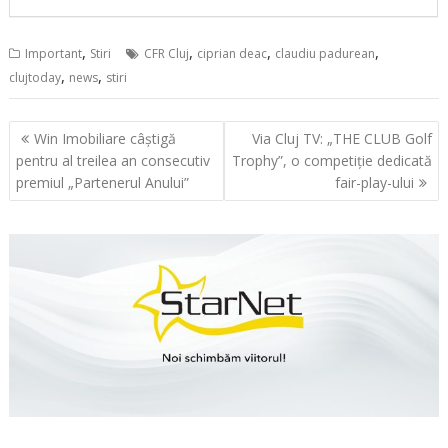
,
,
,
,
Important
Stiri
CFR Cluj
ciprian deac
claudiu padurean
,
,
clujtoday
news
stiri
Navigare
Win Imobiliare câștigă
Via Cluj TV: „THE CLUB Golf
în
pentru al treilea an consecutiv
Trophy”, o competiție dedicată
articole
premiul „Partenerul Anului”
fair-play-ului