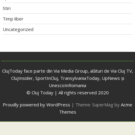
Stiri
Timp liber
Uncategorized
ClujToday face parte din Via Media Group, alături de Via Cluj TV,
ClujInsider, SportInCluj, TransylvaniaToday, UpNews și
UnescoInRomania
© Cluj Today | All rights reserved 2020
Proudly powered by WordPress
|
Theme: SuperMag by
Acme
Themes