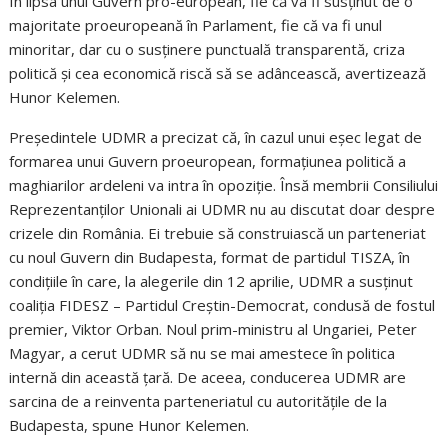
În lipsa unui Guvern pro-european, fie că va fi susținut de o
majoritate proeuropeană în Parlament, fie că va fi unul
minoritar, dar cu o susținere punctuală transparentă, criza
politică și cea economică riscă să se adâncească, avertizează
Hunor Kelemen.
Președintele UDMR a precizat că, în cazul unui eșec legat de
formarea unui Guvern proeuropean, formațiunea politică a
maghiarilor ardeleni va intra în opoziție. Însă membrii Consiliului
Reprezentanților Unionali ai UDMR nu au discutat doar despre
crizele din România. Ei trebuie să construiască un parteneriat
cu noul Guvern din Budapesta, format de partidul TISZA, în
condițiile în care, la alegerile din 12 aprilie, UDMR a susținut
coaliția FIDESZ – Partidul Creștin-Democrat, condusă de fostul
premier, Viktor Orban. Noul prim-ministru al Ungariei, Peter
Magyar, a cerut UDMR să nu se mai amestece în politica
internă din această țară. De aceea, conducerea UDMR are
sarcina de a reinventa parteneriatul cu autoritățile de la
Budapesta, spune Hunor Kelemen.