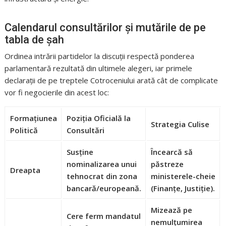
Calendarul consultărilor și mutările de pe
tabla de șah
Ordinea intrării partidelor la discuții respectă ponderea
parlamentară rezultată din ultimele alegeri, iar primele
declarații de pe treptele Cotroceniului arată cât de complicate
vor fi negocierile din acest loc:
Formațiunea
Poziția Oficială la
Strategia Culise
Politică
Consultări
Susține
Încearcă să
nominalizarea unui
păstreze
Dreapta
tehnocrat din zona
ministerele-cheie
bancară/europeană.
(Finanțe, Justiție).
Mizează pe
Cere ferm mandatul
nemulțumirea