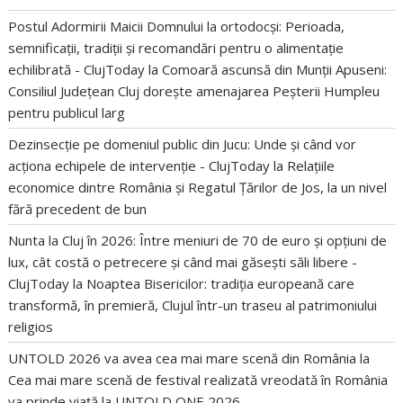
Postul Adormirii Maicii Domnului la ortodocși: Perioada,
semnificații, tradiții și recomandări pentru o alimentație
echilibrată - ClujToday
la
Comoară ascunsă din Munții Apuseni:
Consiliul Județean Cluj dorește amenajarea Peșterii Humpleu
pentru publicul larg
Dezinsecție pe domeniul public din Jucu: Unde și când vor
acționa echipele de intervenție - ClujToday
la
Relațiile
economice dintre România și Regatul Țărilor de Jos, la un nivel
fără precedent de bun
Nunta la Cluj în 2026: Între meniuri de 70 de euro și opțiuni de
lux, cât costă o petrecere și când mai găsești săli libere -
ClujToday
la
Noaptea Bisericilor: tradiția europeană care
transformă, în premieră, Clujul într-un traseu al patrimoniului
religios
UNTOLD 2026 va avea cea mai mare scenă din România
la
Cea mai mare scenă de festival realizată vreodată în România
va prinde viață la UNTOLD ONE 2026