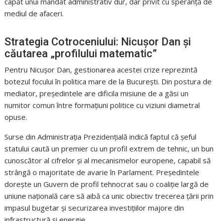
capăt unui mandat administrativ dur, dar privit cu speranță de
mediul de afaceri.
Strategia Cotroceniului: Nicușor Dan și
căutarea „profilului matematic”
Pentru Nicușor Dan, gestionarea acestei crize reprezintă
botezul focului în politica mare de la București. Din postura de
mediator, președintele are dificila misiune de a găsi un
numitor comun între formațiuni politice cu viziuni diametral
opuse.
Surse din Administrația Prezidențială indică faptul că șeful
statului caută un premier cu un profil extrem de tehnic, un bun
cunoscător al cifrelor și al mecanismelor europene, capabil să
strângă o majoritate de avarie în Parlament. Președintele
dorește un Guvern de profil tehnocrat sau o coaliție largă de
uniune națională care să aibă ca unic obiectiv trecerea țării prin
impasul bugetar și securizarea investițiilor majore din
infrastructură și energie.