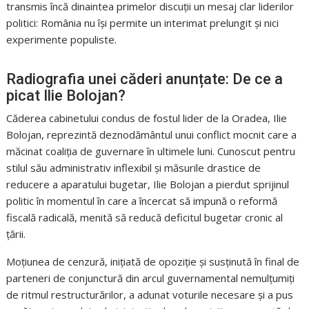
transmis încă dinaintea primelor discuții un mesaj clar liderilor
politici: România nu își permite un interimat prelungit și nici
experimente populiste.
Radiografia unei căderi anunțate: De ce a
picat Ilie Bolojan?
Căderea cabinetului condus de fostul lider de la Oradea, Ilie
Bolojan, reprezintă deznodământul unui conflict mocnit care a
măcinat coaliția de guvernare în ultimele luni. Cunoscut pentru
stilul său administrativ inflexibil și măsurile drastice de
reducere a aparatului bugetar, Ilie Bolojan a pierdut sprijinul
politic în momentul în care a încercat să impună o reformă
fiscală radicală, menită să reducă deficitul bugetar cronic al
țării.
Moțiunea de cenzură, inițiată de opoziție și susținută în final de
parteneri de conjunctură din arcul guvernamental nemulțumiți
de ritmul restructurărilor, a adunat voturile necesare și a pus