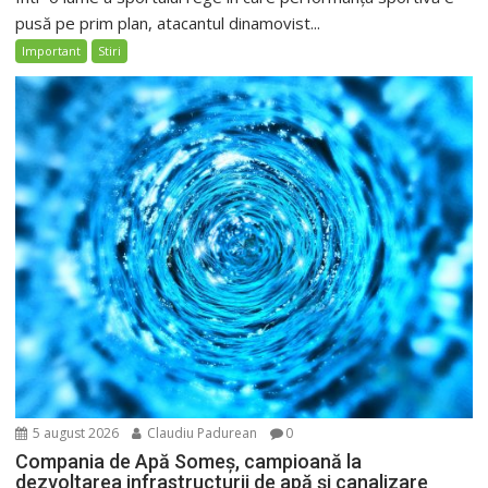
pusă pe prim plan, atacantul dinamovist...
Important
Stiri
5 august 2026
Claudiu Padurean
0
Compania de Apă Someș, campioană la
dezvoltarea infrastructurii de apă și canalizare