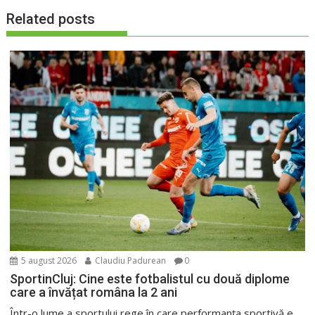
Related posts
5 august 2026
Claudiu Padurean
0
SportinCluj: Cine este fotbalistul cu două diplome
care a învățat româna la 2 ani
Într-o lume a sportului rege în care performanța sportivă e