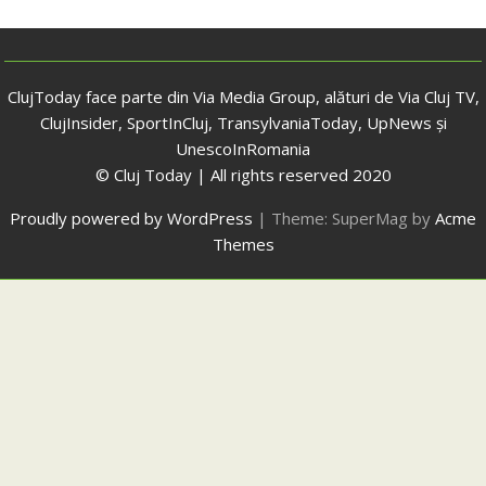
ClujToday face parte din Via Media Group, alături de Via Cluj TV,
ClujInsider, SportInCluj, TransylvaniaToday, UpNews și
UnescoInRomania
© Cluj Today | All rights reserved 2020
Proudly powered by WordPress
|
Theme: SuperMag by
Acme
Themes