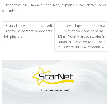
,
,
,
,
,
Important
Stiri
claudiu padurean
clujtoday
hunor kelemen
news
,
stiri
udmr
Navigare
Via Cluj TV: „THE CLUB Golf
Succes clujean la Convenția
în
Trophy”, o competiție dedicată
Națională Lions de la Iași:
articole
fair-play-ului
Mihai Florin Marusciac, ales în
unanimitate viceguvernator 2
al Districtului 124 România