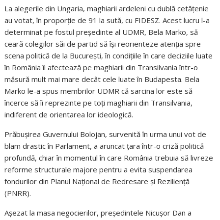
La alegerile din Ungaria, maghiarii ardeleni cu dublă cetățenie
au votat, în proporție de 91 la sută, cu FIDESZ. Acest lucru l-a
determinat pe fostul președinte al UDMR, Bela Marko, să
ceară colegilor săi de partid să își reorienteze atenția spre
scena politică de la București, în condițiile în care deciziile luate
în România îi afectează pe maghiarii din Transilvania într-o
măsură mult mai mare decât cele luate în Budapesta. Bela
Marko le-a spus membrilor UDMR că sarcina lor este să
încerce să îi reprezinte pe toți maghiarii din Transilvania,
indiferent de orientarea lor ideologică.
Prăbușirea Guvernului Bolojan, survenită în urma unui vot de
blam drastic în Parlament, a aruncat țara într-o criză politică
profundă, chiar în momentul în care România trebuia să livreze
reforme structurale majore pentru a evita suspendarea
fondurilor din Planul Național de Redresare și Reziliență
(PNRR).
Așezat la masa negocierilor, președintele Nicușor Dan a