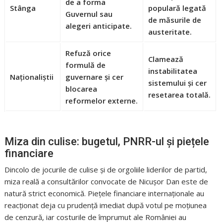
de a forma
Stânga
populară legată
Guvernul sau
de măsurile de
alegeri anticipate.
austeritate.
Refuză orice
Clamează
formulă de
instabilitatea
Naționaliștii
guvernare și cer
sistemului și cer
blocarea
resetarea totală.
reformelor externe.
Miza din culise: bugetul, PNRR-ul și piețele
financiare
Dincolo de jocurile de culise și de orgoliile liderilor de partid,
miza reală a consultărilor convocate de Nicușor Dan este de
natură strict economică. Piețele financiare internaționale au
reacționat deja cu prudență imediat după votul pe moțiunea
de cenzură, iar costurile de împrumut ale României au