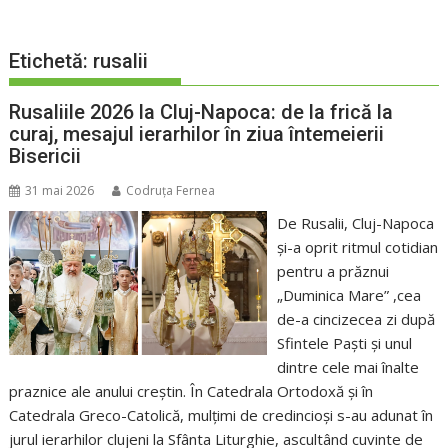
Etichetă:
rusalii
Rusaliile 2026 la Cluj-Napoca: de la frică la
curaj, mesajul ierarhilor în ziua întemeierii
Bisericii
31 mai 2026
Codruța Fernea
De Rusalii, Cluj-Napoca
și-a oprit ritmul cotidian
pentru a prăznui
„Duminica Mare” ,cea
de-a cincizecea zi după
Sfintele Paști și unul
dintre cele mai înalte
praznice ale anului creștin. În Catedrala Ortodoxă și în
Catedrala Greco-Catolică, mulțimi de credincioși s-au adunat în
jurul ierarhilor clujeni la Sfânta Liturghie, ascultând cuvinte de