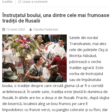
traditie
Leave a comment
Înstruțatul boului, una dintre cele mai frumoase
tradiții de Rusalii
13 iunie 2022
Claudiu Padurean
Satele din nordul
Transilvaniei, mai ales
cele din județele Cluj și
Bistrița-Năsăud,
păstrează o veche
tradiție agrară. Este
vorba de înstruțatul
sau de împănatului
boului, o tradiție despre care circulă gluma că ar fi o corridă
ardelenească. În unele sate, tradiția este ținută în duminica de
Rusalii, în altele are loc a doua zi de Rusalii. Practic, după slujba
din biserică, localnicii aleg un bou frumos pe care îl
împodobesc cu frunze verzi, cu panglici colorate și cu flori, dar