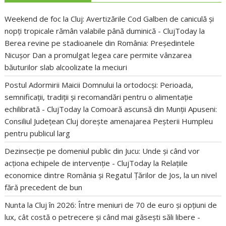
Weekend de foc la Cluj: Avertizările Cod Galben de caniculă și
nopți tropicale rămân valabile până duminică - ClujToday
la
Berea revine pe stadioanele din România: Președintele
Nicușor Dan a promulgat legea care permite vânzarea
băuturilor slab alcoolizate la meciuri
Postul Adormirii Maicii Domnului la ortodocși: Perioada,
semnificații, tradiții și recomandări pentru o alimentație
echilibrată - ClujToday
la
Comoară ascunsă din Munții Apuseni:
Consiliul Județean Cluj dorește amenajarea Peșterii Humpleu
pentru publicul larg
Dezinsecție pe domeniul public din Jucu: Unde și când vor
acționa echipele de intervenție - ClujToday
la
Relațiile
economice dintre România și Regatul Țărilor de Jos, la un nivel
fără precedent de bun
Nunta la Cluj în 2026: Între meniuri de 70 de euro și opțiuni de
lux, cât costă o petrecere și când mai găsești săli libere -