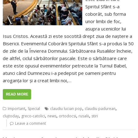
Spiritul Sfânt s-a
coborât, sub forma
unor limbi de foc,
asupra ucenicilor lui
Isus Cristos. Această zi este socotită drept ziua de naștere a
Bisericii. Evenimentul Coborârii Spiritului Sfânt s-a produs la 50
de zile de la Învierea Domnului. Sărbătoarea Rusaliilor încheie,
de altfel, ciclul sărbătorilor pascale. Este o sărbătoare care
este este opusul evenimentelor petrecute la Turnul Babel,
atunci când Dumnezeu i-a pedepsit pe oameni pentru
aroganța lor și a creat limbi noi,…
READ MORE
,
,
,
Important
Special
claudiu lucian pop
claudiu padurean
,
,
,
,
,
clujtoday
greco-catolici
news
ortodocsi
rusalii
stiri
Leave a comment