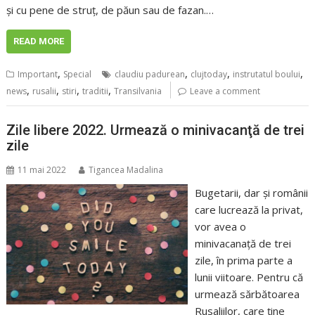
și cu pene de struț, de păun sau de fazan.…
READ MORE
,
,
,
,
Important
Special
claudiu padurean
clujtoday
instrutatul boului
,
,
,
,
news
rusalii
stiri
traditii
Transilvania
Leave a comment
Zile libere 2022. Urmează o minivacanţă de trei
zile
11 mai 2022
Tigancea Madalina
Bugetarii, dar şi românii
care lucrează la privat,
vor avea o
minivacanaţă de trei
zile, în prima parte a
lunii viitoare. Pentru că
urmează sărbătoarea
Rusaliilor, care ţine