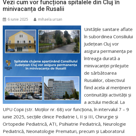
Vezi cum vor funcționa spitalele din Cluj în
minivacanța de Rusalii
6 iunie 2025
mihaela.ursan
Unitățile sanitare aflate
în subordinea Consiliului
Județean Cluj vor
asigura permanența pe
întreaga durată a
minivacanței prilejuite
de sărbătoarea
Rusaliilor, obiectivul
fiind acela al menținerii
continuității activității și
a actului medical. La
UPU Copii (str. Moților nr. 68) vor funcționa, în intervalul 7 – 9
iunie 2025, secțiile clinice Pediatrie I, II și III, Chirurgie și
Ortopedie Pediatrică, ATI, Psihiatrie Pediatrică, Neurologie
Pediatrică, Neonatologie Prematuri, precum și Laboratorul