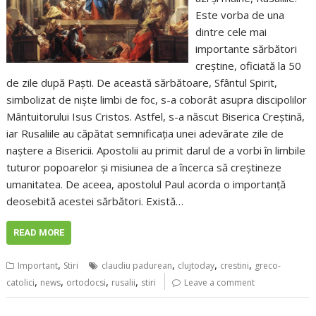
Este vorba de una
dintre cele mai
importante sărbători
creștine, oficiată la 50
de zile după Paști. De această sărbătoare, Sfântul Spirit,
simbolizat de niște limbi de foc, s-a coborât asupra discipolilor
Mântuitorului Isus Cristos. Astfel, s-a născut Biserica Creștină,
iar Rusaliile au căpătat semnificația unei adevărate zile de
naștere a Bisericii. Apostolii au primit darul de a vorbi în limbile
tuturor popoarelor și misiunea de a încerca să creștineze
umanitatea. De aceea, apostolul Paul acorda o importanță
deosebită acestei sărbători. Există…
READ MORE
,
,
,
,
Important
Stiri
claudiu padurean
clujtoday
crestini
greco-
,
,
,
,
catolici
news
ortodocsi
rusalii
stiri
Leave a comment