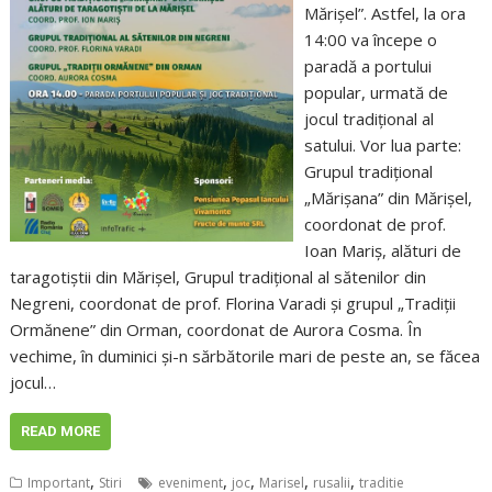
Mărișel”. Astfel, la ora
14:00 va începe o
paradă a portului
popular, urmată de
jocul tradițional al
satului. Vor lua parte:
Grupul tradițional
„Mărișana” din Mărișel,
coordonat de prof.
Ioan Mariș, alături de
taragotiștii din Mărișel, Grupul tradițional al sătenilor din
Negreni, coordonat de prof. Florina Varadi și grupul „Tradiții
Ormănene” din Orman, coordonat de Aurora Cosma. În
vechime, în duminici și-n sărbătorile mari de peste an, se făcea
jocul…
READ MORE
,
,
,
,
,
Important
Stiri
eveniment
joc
Marisel
rusalii
traditie