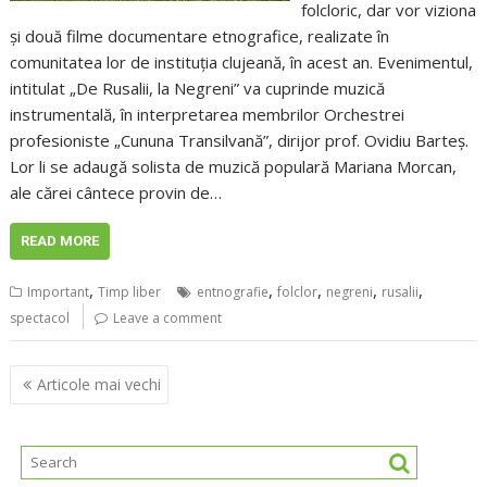
folcloric, dar vor viziona
și două filme documentare etnografice, realizate în
comunitatea lor de instituția clujeană, în acest an. Evenimentul,
intitulat „De Rusalii, la Negreni” va cuprinde muzică
instrumentală, în interpretarea membrilor Orchestrei
profesioniste „Cununa Transilvană”, dirijor prof. Ovidiu Barteș.
Lor li se adaugă solista de muzică populară Mariana Morcan,
ale cărei cântece provin de…
READ MORE
,
,
,
,
,
Important
Timp liber
entnografie
folclor
negreni
rusalii
spectacol
Leave a comment
Navigare
Articole mai vechi
în
articole