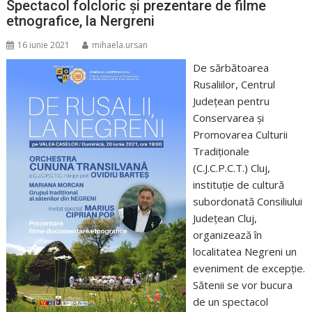
Spectacol folcloric și prezentare de filme
etnografice, la Nergreni
16 iunie 2021
mihaela.ursan
De sărbătoarea
Rusaliilor, Centrul
Județean pentru
Conservarea și
Promovarea Culturii
Tradiționale
(C.J.C.P.C.T.) Cluj,
instituție de cultură
subordonată Consiliului
Județean Cluj,
organizează în
localitatea Negreni un
eveniment de excepție.
Sătenii se vor bucura
de un spectacol