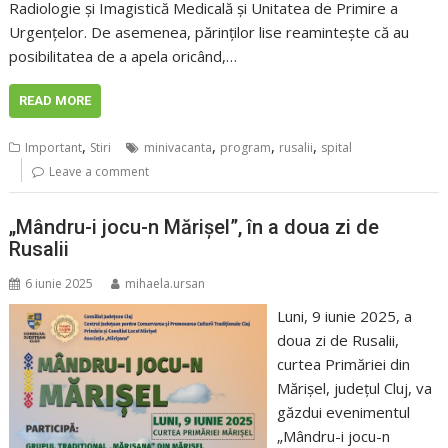
Radiologie și Imagistică Medicală și Unitatea de Primire a
Urgențelor. De asemenea, părinților lise reamintește că au
posibilitatea de a apela oricând,…
READ MORE
,
,
,
,
Important
Stiri
minivacanta
program
rusalii
spital
Leave a comment
„Mândru-i jocu-n Mărișel”, în a doua zi de
Rusalii
6 iunie 2025
mihaela.ursan
Luni, 9 iunie 2025, a
doua zi de Rusalii,
curtea Primăriei din
Mărișel, județul Cluj, va
găzdui evenimentul
„Mândru-i jocu-n