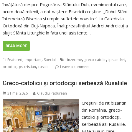
învățătură despre Pogorârea Sfântului Duh, evenimentul care,
acum două milenii, a dat naștere Bisericii creștine. „Duhul Sfânt
întemeiază Biserica și umple sufletele noastre” La Catedrala
Ortodoxă din Cluj-Napoca, Înaltpreasfințitul Andrei Andreicuț a
slujit Sfânta Liturghie în fața unei asistenţe…
READ MORE
,
,
,
,
,
Featured
Important
Special
cinzecime
greco-catolic
ips andrei
,
,
ortodox
ps cristian
rusalii
Leave a comment
Greco-catolicii și ortodocșii serbează Rusaliile
31 mai 2026
Claudiu Padurean
Creștinii de rit bizantin
din România, greco-
catolici și ortodocși,
serbează azi Rusaliile.
Este ziua în care