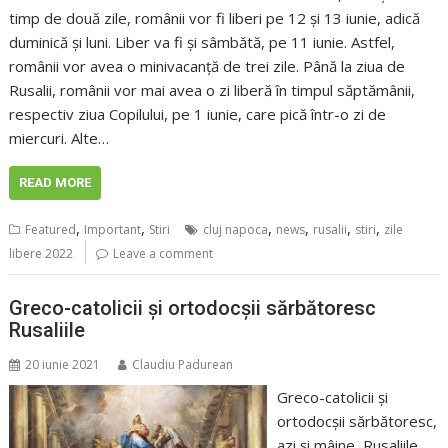
timp de două zile, românii vor fi liberi pe 12 şi 13 iunie, adică
duminică şi luni. Liber va fi şi sâmbătă, pe 11 iunie. Astfel,
românii vor avea o minivacanţă de trei zile. Până la ziua de
Rusalii, românii vor mai avea o zi liberă în timpul săptămânii,
respectiv ziua Copilului, pe 1 iunie, care pică într-o zi de
miercuri. Alte…
READ MORE
,
,
,
,
,
,
Featured
Important
Stiri
cluj napoca
news
rusalii
stiri
zile
libere 2022
Leave a comment
Greco-catolicii și ortodocșii sărbătoresc
Rusaliile
20 iunie 2021
Claudiu Padurean
Greco-catolicii și
ortodocșii sărbătoresc,
azi și mâine, Rusaliile.