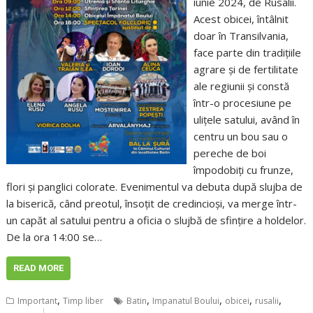
iunie 2024, de Rusalii.
Acest obicei, întâlnit
doar în Transilvania,
face parte din tradițiile
agrare și de fertilitate
ale regiunii și constă
într-o procesiune pe
ulițele satului, având în
centru un bou sau o
pereche de boi
împodobiți cu frunze,
flori și panglici colorate. Evenimentul va debuta după slujba de
la biserică, când preotul, însoțit de credincioși, va merge într-
un capăt al satului pentru a oficia o slujbă de sfințire a holdelor.
De la ora 14:00 se…
READ MORE
,
,
,
,
,
Important
Timp liber
Batin
Impanatul Boului
obicei
rusalii