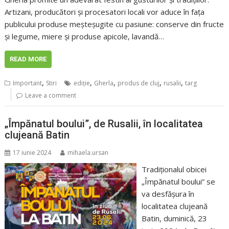
Artizani, producători și procesatori locali vor aduce în fața
publicului produse meșteșugite cu pasiune: conserve din fructe
și legume, miere și produse apicole, lavandă…
READ MORE
,
,
,
,
,
Important
Stiri
ediţie
Gherla
produs de cluj
rusalii
targ
Leave a comment
„Împănatul boului”, de Rusalii, în localitatea
clujeană Batin
17 iunie 2024
mihaela.ursan
Tradiționalul obicei
„Împănatul boului” se
va desfășura în
localitatea clujeană
Batin, duminică, 23