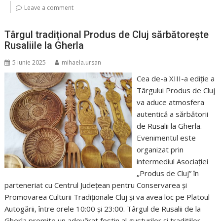
Leave a comment
Târgul tradițional Produs de Cluj sărbătorește
Rusaliile la Gherla
5 iunie 2025
mihaela.ursan
Cea de-a XIII-a ediție a
Târgului Produs de Cluj
va aduce atmosfera
autentică a sărbătorii
de Rusalii la Gherla.
Evenimentul este
organizat prin
intermediul Asociației
„Produs de Cluj” în
parteneriat cu Centrul Județean pentru Conservarea și
Promovarea Culturii Tradiționale Cluj și va avea loc pe Platoul
Autogării, între orele 10:00 și 23:00. Târgul de Rusalii de la
Gherla promite un adevărat festin al gusturilor și tradițiilor.