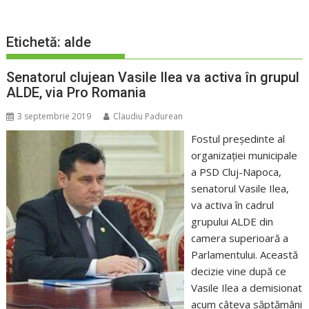
Etichetă:
alde
Senatorul clujean Vasile Ilea va activa în grupul
ALDE, via Pro Romania
3 septembrie 2019
Claudiu Padurean
Fostul preşedinte al
organizaţiei municipale
a PSD Cluj-Napoca,
senatorul Vasile Ilea,
va activa în cadrul
grupului ALDE din
camera superioară a
Parlamentului. Această
decizie vine după ce
Vasile Ilea a demisionat
acum câteva săptămâni