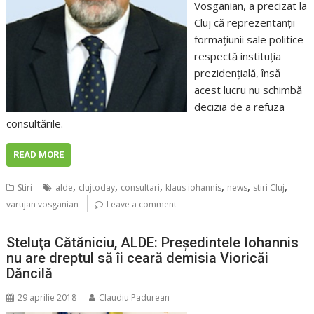
Vosganian, a precizat la
Cluj că reprezentanţii
formaţiunii sale politice
respectă instituţia
prezidenţială, însă
acest lucru nu schimbă
decizia de a refuza
consultările.
READ MORE
,
,
,
,
,
,
Stiri
alde
clujtoday
consultari
klaus iohannis
news
stiri Cluj
varujan vosganian
Leave a comment
Steluţa Cătăniciu, ALDE: Preşedintele Iohannis
nu are dreptul să îi ceară demisia Vioricăi
Dăncilă
29 aprilie 2018
Claudiu Padurean