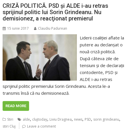
CRIZĂ POLITICĂ. PSD şi ALDE i-au retras
sprijinul politic lui Sorin Grindeanu. Nu
demisionez, a reacţionat premierul
15 iunie 2017
Claudiu Padurean
Liderii coaliţiei aflate la
putere au declanşat o
nouă criză politică.
După câteva zile de
tensiuni şi de declaraţii
contodente, PSD şi
ALDE i-au retras
sprijinul politic premierului Sorin Grindeanu. Acesta le-a
transmis însă că nu demisionează.
READ MORE
,
,
,
,
,
,
Stiri
alde
clujtoday
Liviu Dragnea
news
PSD
sorin grindeanu
stiri Cluj
Leave a comment