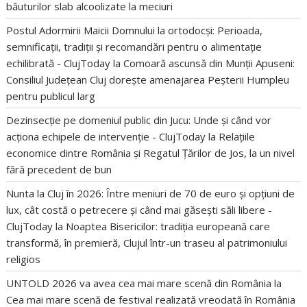
băuturilor slab alcoolizate la meciuri
Postul Adormirii Maicii Domnului la ortodocși: Perioada,
semnificații, tradiții și recomandări pentru o alimentație
echilibrată - ClujToday
la
Comoară ascunsă din Munții Apuseni:
Consiliul Județean Cluj dorește amenajarea Peșterii Humpleu
pentru publicul larg
Dezinsecție pe domeniul public din Jucu: Unde și când vor
acționa echipele de intervenție - ClujToday
la
Relațiile
economice dintre România și Regatul Țărilor de Jos, la un nivel
fără precedent de bun
Nunta la Cluj în 2026: Între meniuri de 70 de euro și opțiuni de
lux, cât costă o petrecere și când mai găsești săli libere -
ClujToday
la
Noaptea Bisericilor: tradiția europeană care
transformă, în premieră, Clujul într-un traseu al patrimoniului
religios
UNTOLD 2026 va avea cea mai mare scenă din România
la
Cea mai mare scenă de festival realizată vreodată în România