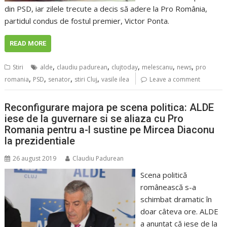
din PSD, iar zilele trecute a decis să adere la Pro România,
partidul condus de fostul premier, Victor Ponta.
READ MORE
,
,
,
,
,
Stiri
alde
claudiu padurean
clujtoday
melescanu
news
pro
,
,
,
,
romania
PSD
senator
stiri Cluj
vasile ilea
Leave a comment
Reconfigurare majora pe scena politica: ALDE
iese de la guvernare si se aliaza cu Pro
Romania pentru a-l sustine pe Mircea Diaconu
la prezidentiale
26 august 2019
Claudiu Padurean
Scena politică
românească s-a
schimbat dramatic în
doar câteva ore. ALDE
a anunţat că iese de la