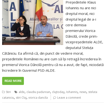
Preşedintele Klaus
Iohannis nu are nici
dreptul moral, nici
dreptul legal de a-i
cere demisia
premierului Viorica
Dăncilă, crede prim-
vicepreşedintele ALDE,
deputatul Steluţa
Cătăniciu. Ea afirmă că, din punct de vedere moral,
preşedintele României nu are cum să îşi retragă încrederea în
premierul Viorica Dăncilă pentru că nu a avut, de fapt, niciodată
încredere în Guvernul PSD-ALDE.
READ MORE
,
,
,
,
,
Stiri
alde
claudiu padurean
clujtoday
Iohannis
news
steluta
,
,
cataniciu
stiri Cluj
viorica dancila
Leave a comment