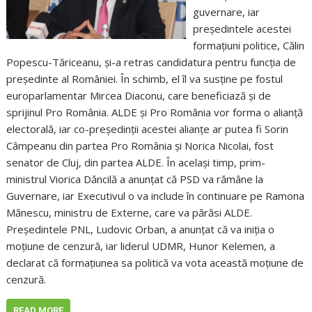
guvernare, iar
preşedintele acestei
formaţiuni politice, Călin
Popescu-Tăriceanu, şi-a retras candidatura pentru funcţia de
preşedinte al României. În schimb, el îl va susţine pe fostul
europarlamentar Mircea Diaconu, care beneficiază şi de
sprijinul Pro România. ALDE şi Pro România vor forma o alianţă
electorală, iar co-preşedinţii acestei alianţe ar putea fi Sorin
Câmpeanu din partea Pro România şi Norica Nicolai, fost
senator de Cluj, din partea ALDE. În acelaşi timp, prim-
ministrul Viorica Dăncilă a anunţat că PSD va rămâne la
Guvernare, iar Executivul o va include în continuare pe Ramona
Mănescu, ministru de Externe, care va părăsi ALDE.
Preşedintele PNL, Ludovic Orban, a anunţat că va iniţia o
moţiune de cenzură, iar liderul UDMR, Hunor Kelemen, a
declarat că formaţiunea sa politică va vota această moţiune de
cenzură.
READ MORE