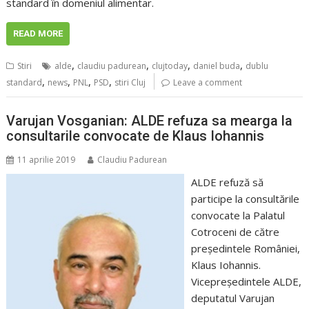
standard în domeniul alimentar.
READ MORE
,
,
,
,
Stiri
alde
claudiu padurean
clujtoday
daniel buda
dublu
,
,
,
,
standard
news
PNL
PSD
stiri Cluj
Leave a comment
Varujan Vosganian: ALDE refuza sa mearga la
consultarile convocate de Klaus Iohannis
11 aprilie 2019
Claudiu Padurean
ALDE refuză să
participe la consultările
convocate la Palatul
Cotroceni de către
preşedintele României,
Klaus Iohannis.
Vicepreşedintele ALDE,
deputatul Varujan