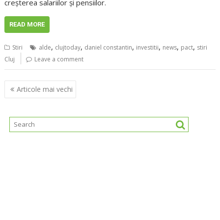
creşterea salariilor şi pensiilor.
READ MORE
,
,
,
,
,
,
Stiri
alde
clujtoday
daniel constantin
investitii
news
pact
stiri
Cluj
Leave a comment
Navigare
Articole mai vechi
în
articole