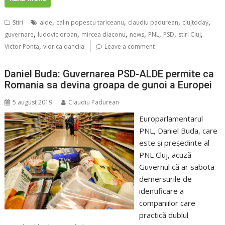
,
,
,
,
Stiri
alde
calin popescu tariceanu
claudiu padurean
clujtoday
,
,
,
,
,
,
,
guvernare
ludovic orban
mircea diaconu
news
PNL
PSD
stiri Cluj
,
Victor Ponta
viorica dancila
Leave a comment
Daniel Buda: Guvernarea PSD-ALDE permite ca
Romania sa devina groapa de gunoi a Europei
5 august 2019
Claudiu Padurean
Europarlamentarul
PNL, Daniel Buda, care
este şi preşedinte al
PNL Cluj, acuză
Guvernul că ar sabota
demersurile de
identificare a
companiilor care
practică dublul