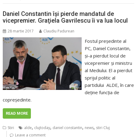
Daniel Constantin îşi pierde mandatul de
vicepremier. Graţiela Gavrilescu îi va lua locul
28 martie 2017
Claudiu Padurean
Fostul preşedinte al
PC, Daniel Constantin,
şi-a pierdut locul de
vicepremier şi ministru
al Mediului. El a pierdut
sprijul politic al
partidului ALDE, în care
deţine funcţia de
copreşedinte.
READ MORE
,
,
,
,
Stiri
alde
clujtoday
daniel constantin
news
stiri Cluj
Leave a comment