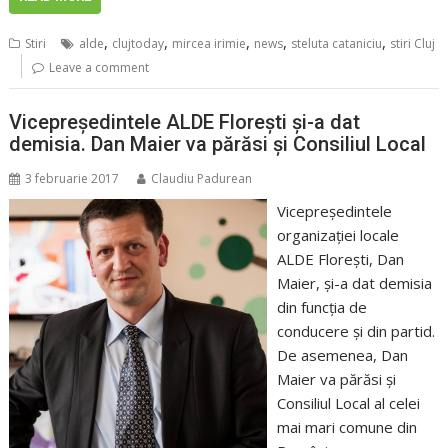
,
,
,
,
,
Stiri
alde
clujtoday
mircea irimie
news
steluta cataniciu
stiri Cluj
Leave a comment
Vicepreşedintele ALDE Floreşti şi-a dat
demisia. Dan Maier va părăsi şi Consiliul Local
3 februarie 2017
Claudiu Padurean
Vicepreşedintele
organizaţiei locale
ALDE Floreşti, Dan
Maier, şi-a dat demisia
din funcţia de
conducere şi din partid.
De asemenea, Dan
Maier va părăsi şi
Consiliul Local al celei
mai mari comune din