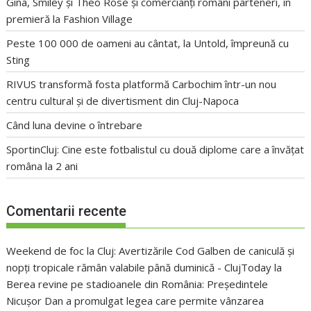
Gina, Smiley și Theo Rose și comercianți români parteneri, în
premieră la Fashion Village
Peste 100 000 de oameni au cântat, la Untold, împreună cu
Sting
RIVUS transformă fosta platformă Carbochim într-un nou
centru cultural și de divertisment din Cluj-Napoca
Când luna devine o întrebare
SportinCluj: Cine este fotbalistul cu două diplome care a învățat
româna la 2 ani
Comentarii recente
Weekend de foc la Cluj: Avertizările Cod Galben de caniculă și
nopți tropicale rămân valabile până duminică - ClujToday
la
Berea revine pe stadioanele din România: Președintele
Nicușor Dan a promulgat legea care permite vânzarea