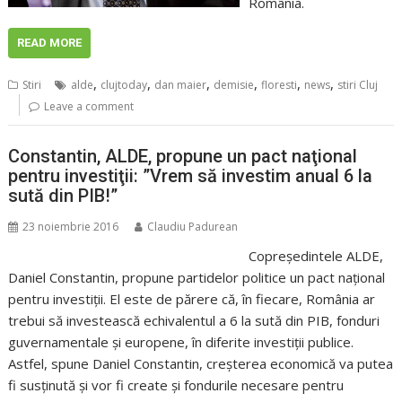
România.
READ MORE
,
,
,
,
,
,
Stiri
alde
clujtoday
dan maier
demisie
floresti
news
stiri Cluj
Leave a comment
Constantin, ALDE, propune un pact naţional
pentru investiţii: ”Vrem să investim anual 6 la
sută din PIB!”
23 noiembrie 2016
Claudiu Padurean
Copreşedintele ALDE,
Daniel Constantin, propune partidelor politice un pact naţional
pentru investiţii. El este de părere că, în fiecare, România ar
trebui să investească echivalentul a 6 la sută din PIB, fonduri
guvernamentale şi europene, în diferite investiţii publice.
Astfel, spune Daniel Constantin, creşterea economică va putea
fi susţinută şi vor fi create şi fondurile necesare pentru