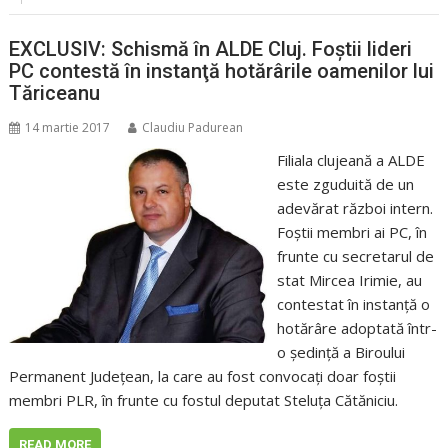
EXCLUSIV: Schismă în ALDE Cluj. Foştii lideri
PC contestă în instanţă hotărârile oamenilor lui
Tăriceanu
14 martie 2017
Claudiu Padurean
Filiala clujeană a ALDE
este zguduită de un
adevărat război intern.
Foştii membri ai PC, în
frunte cu secretarul de
stat Mircea Irimie, au
contestat în instanţă o
hotărâre adoptată într-
o şedinţă a Biroului
Permanent Judeţean, la care au fost convocaţi doar foştii
membri PLR, în frunte cu fostul deputat Steluţa Cătăniciu.
READ MORE