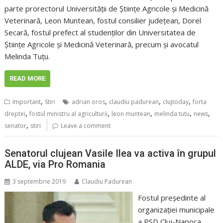
parte prorectorul Universității de Științe Agricole și Medicină
Veterinară, Leon Muntean, fostul consilier județean, Dorel
Secară, fostul prefect al studenților din Universitatea de
Științe Agricole și Medicină Veterinară, precum și avocatul
Melinda Tuțu.
READ MORE
,
,
,
,
Important
Stiri
adrian oros
claudiu padurean
clujtoday
forta
,
,
,
,
,
dreptei
fostul ministru al agriculturii
leon muntean
melinda tutu
news
,
senator
stiri
Leave a comment
Senatorul clujean Vasile Ilea va activa în grupul
ALDE, via Pro Romania
3 septembrie 2019
Claudiu Padurean
Fostul preşedinte al
organizaţiei municipale
a PSD Cluj-Napoca,