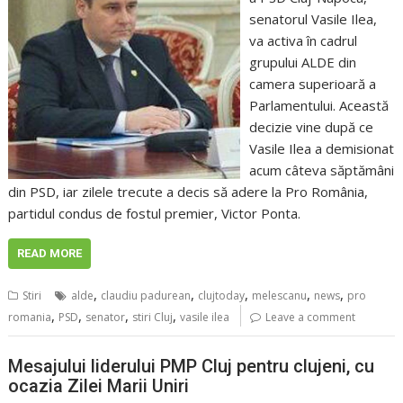
senatorul Vasile Ilea,
va activa în cadrul
grupului ALDE din
camera superioară a
Parlamentului. Această
decizie vine după ce
Vasile Ilea a demisionat
acum câteva săptămâni
din PSD, iar zilele trecute a decis să adere la Pro România,
partidul condus de fostul premier, Victor Ponta.
READ MORE
,
,
,
,
,
Stiri
alde
claudiu padurean
clujtoday
melescanu
news
pro
,
,
,
,
romania
PSD
senator
stiri Cluj
vasile ilea
Leave a comment
Mesajului liderului PMP Cluj pentru clujeni, cu
ocazia Zilei Marii Uniri