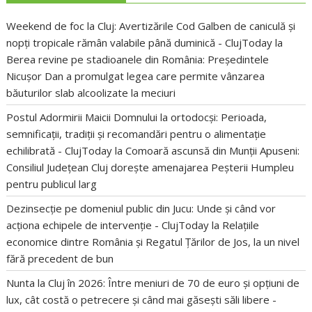
Weekend de foc la Cluj: Avertizările Cod Galben de caniculă și
nopți tropicale rămân valabile până duminică - ClujToday
la
Berea revine pe stadioanele din România: Președintele
Nicușor Dan a promulgat legea care permite vânzarea
băuturilor slab alcoolizate la meciuri
Postul Adormirii Maicii Domnului la ortodocși: Perioada,
semnificații, tradiții și recomandări pentru o alimentație
echilibrată - ClujToday
la
Comoară ascunsă din Munții Apuseni:
Consiliul Județean Cluj dorește amenajarea Peșterii Humpleu
pentru publicul larg
Dezinsecție pe domeniul public din Jucu: Unde și când vor
acționa echipele de intervenție - ClujToday
la
Relațiile
economice dintre România și Regatul Țărilor de Jos, la un nivel
fără precedent de bun
Nunta la Cluj în 2026: Între meniuri de 70 de euro și opțiuni de
lux, cât costă o petrecere și când mai găsești săli libere -