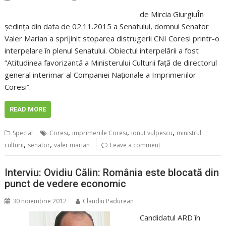
de Mircia GiurgiuÎn
ședința din data de 02.11.2015 a Senatului, domnul Senator
Valer Marian a sprijinit stoparea distrugerii CNI Coresi printr-o
interpelare în plenul Senatului. Obiectul interpelării a fost
”Atitudinea favorizantă a Ministerului Culturii față de directorul
general interimar al Companiei Naționale a Imprimeriilor
Coresi”.
READ MORE
,
,
,
Special
Coresi
imprimeriile Coresi
ionut vulpescu
ministrul
,
,
culturii
senator
valer marian
Leave a comment
Interviu: Ovidiu Călin: România este blocată din
punct de vedere economic
30 noiembrie 2012
Claudiu Padurean
Candidatul ARD în