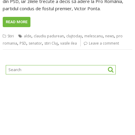
din PSD, iar zilele trecute a decis să adere la Pro România,
partidul condus de fostul premier, Victor Ponta.
READ MORE
,
,
,
,
,
Stiri
alde
claudiu padurean
clujtoday
melescanu
news
pro
,
,
,
,
romania
PSD
senator
stiri Cluj
vasile ilea
Leave a comment