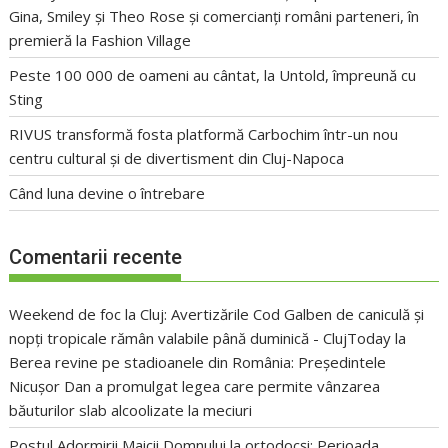
Gina, Smiley și Theo Rose și comercianți români parteneri, în
premieră la Fashion Village
Peste 100 000 de oameni au cântat, la Untold, împreună cu
Sting
RIVUS transformă fosta platformă Carbochim într-un nou
centru cultural și de divertisment din Cluj-Napoca
Când luna devine o întrebare
Comentarii recente
Weekend de foc la Cluj: Avertizările Cod Galben de caniculă și
nopți tropicale rămân valabile până duminică - ClujToday
la
Berea revine pe stadioanele din România: Președintele
Nicușor Dan a promulgat legea care permite vânzarea
băuturilor slab alcoolizate la meciuri
Postul Adormirii Maicii Domnului la ortodocși: Perioada,