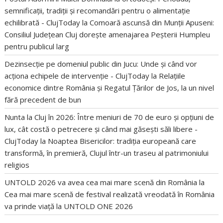
semnificații, tradiții și recomandări pentru o alimentație
echilibrată - ClujToday
la
Comoară ascunsă din Munții Apuseni:
Consiliul Județean Cluj dorește amenajarea Peșterii Humpleu
pentru publicul larg
Dezinsecție pe domeniul public din Jucu: Unde și când vor
acționa echipele de intervenție - ClujToday
la
Relațiile
economice dintre România și Regatul Țărilor de Jos, la un nivel
fără precedent de bun
Nunta la Cluj în 2026: Între meniuri de 70 de euro și opțiuni de
lux, cât costă o petrecere și când mai găsești săli libere -
ClujToday
la
Noaptea Bisericilor: tradiția europeană care
transformă, în premieră, Clujul într-un traseu al patrimoniului
religios
UNTOLD 2026 va avea cea mai mare scenă din România
la
Cea mai mare scenă de festival realizată vreodată în România
va prinde viață la UNTOLD ONE 2026