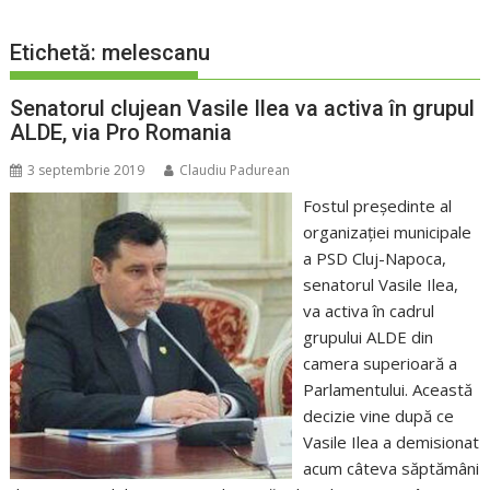
Etichetă:
melescanu
Senatorul clujean Vasile Ilea va activa în grupul
ALDE, via Pro Romania
3 septembrie 2019
Claudiu Padurean
Fostul preşedinte al
organizaţiei municipale
a PSD Cluj-Napoca,
senatorul Vasile Ilea,
va activa în cadrul
grupului ALDE din
camera superioară a
Parlamentului. Această
decizie vine după ce
Vasile Ilea a demisionat
acum câteva săptămâni