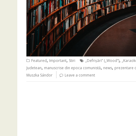
,
,
,
Featured
Important
Stiri
„Defrișări” („Wood”)
„Karaoke
,
,
,
Judetean
manuscrise din epoca comunistă
news
prezentare d
Muszka Sándor
Leave a comment