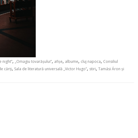
,
,
,
,
,
 night”
„Omagiu tovarășului”
afișe
albume
cluj napoca
Consiliul
,
,
,
e cărți
Sala de literatură universală „Victor Hugo”
stiri
Tamási Áron și