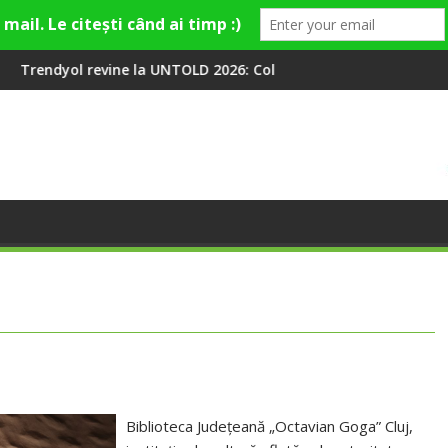
a UNTOLD 2026: Colecții capsulă lansate cu Gina, Smiley și Theo 
Peste 100 000 de oameni a
Biblioteca Judeţeană „Octavian Goga” Cluj,