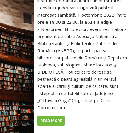
instituție de cultură aflată sub autoritatea
Consiliului Județean Cluj, invită publicul
interesat sâmbătă, 1 octombrie 2022, între
orele 18.00 şi 22.00, la a XIII-a ediție
a Nocturnei Bibliotecilor, eveniment național
organizat de către Asociația Națională a
Bibliotecarilor şi Bibliotecilor Publice din
România (ANBPR), cu participarea
bibliotecilor publice din România și Republica
Moldova, sub sloganul Share location @
BIBLIOTECĂ. Toți cei care doresc să
petreacă o seară agreabilă în universul
aparte al cărții și culturii de calitate, sunt
așteptați la sediul Bibliotecii Județene
„Octavian Goga” Cluj, situat pe Calea
Dorobanților nr.…
READ MORE