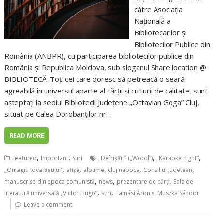
către Asociația
Națională a
Bibliotecarilor şi
Bibliotecilor Publice din
România (ANBPR), cu participarea bibliotecilor publice din
România și Republica Moldova, sub sloganul Share location @
BIBLIOTECĂ. Toți cei care doresc să petreacă o seară
agreabilă în universul aparte al cărții și culturii de calitate, sunt
așteptați la sediul Bibliotecii Județene „Octavian Goga” Cluj,
situat pe Calea Dorobanților nr.…
READ MORE
,
,
,
,
Featured
Important
Stiri
„Defrișări” („Wood”)
„Karaoke night”
,
,
,
,
,
„Omagiu tovarășului”
afișe
albume
cluj napoca
Consiliul Judetean
,
,
,
manuscrise din epoca comunistă
news
prezentare de cărți
Sala de
,
,
literatură universală „Victor Hugo”
stiri
Tamási Áron și Muszka Sándor
Leave a comment