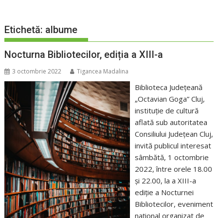
Etichetă:
albume
Nocturna Bibliotecilor, ediția a XIII-a
3 octombrie 2022
Tigancea Madalina
Biblioteca Judeţeană
„Octavian Goga” Cluj,
instituție de cultură
aflată sub autoritatea
Consiliului Județean Cluj,
invită publicul interesat
sâmbătă, 1 octombrie
2022, între orele 18.00
şi 22.00, la a XIII-a
ediție a Nocturnei
Bibliotecilor, eveniment
național organizat de