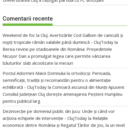
Comentarii recente
Weekend de foc la Cluj: Avertizările Cod Galben de caniculă și
nopți tropicale rămân valabile până duminică - ClujToday
la
Berea revine pe stadioanele din România: Președintele
Nicușor Dan a promulgat legea care permite vânzarea
băuturilor slab alcoolizate la meciuri
Postul Adormirii Maicii Domnului la ortodocși: Perioada,
semnificații, tradiții și recomandări pentru o alimentație
echilibrată - ClujToday
la
Comoară ascunsă din Munții Apuseni:
Consiliul Județean Cluj dorește amenajarea Peșterii Humpleu
pentru publicul larg
Dezinsecție pe domeniul public din Jucu: Unde și când vor
acționa echipele de intervenție - ClujToday
la
Relațiile
economice dintre România și Regatul Țărilor de Jos, la un nivel