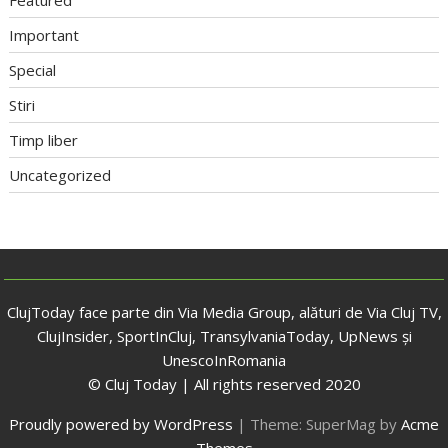
Important
Special
Stiri
Timp liber
Uncategorized
ClujToday face parte din Via Media Group, alături de Via Cluj TV,
ClujInsider, SportInCluj, TransylvaniaToday, UpNews și
UnescoInRomania
© Cluj Today | All rights reserved 2020
Proudly powered by WordPress
|
Theme: SuperMag by
Acme