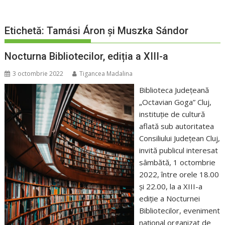
Etichetă:
Tamási Áron și Muszka Sándor
Nocturna Bibliotecilor, ediția a XIII-a
3 octombrie 2022
Tigancea Madalina
Biblioteca Judeţeană
„Octavian Goga” Cluj,
instituție de cultură
aflată sub autoritatea
Consiliului Județean Cluj,
invită publicul interesat
sâmbătă, 1 octombrie
2022, între orele 18.00
şi 22.00, la a XIII-a
ediție a Nocturnei
Bibliotecilor, eveniment
național organizat de