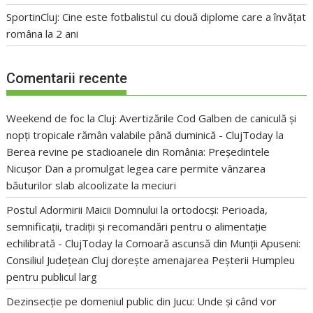
SportinCluj: Cine este fotbalistul cu două diplome care a învățat
româna la 2 ani
Comentarii recente
Weekend de foc la Cluj: Avertizările Cod Galben de caniculă și
nopți tropicale rămân valabile până duminică - ClujToday
la
Berea revine pe stadioanele din România: Președintele
Nicușor Dan a promulgat legea care permite vânzarea
băuturilor slab alcoolizate la meciuri
Postul Adormirii Maicii Domnului la ortodocși: Perioada,
semnificații, tradiții și recomandări pentru o alimentație
echilibrată - ClujToday
la
Comoară ascunsă din Munții Apuseni:
Consiliul Județean Cluj dorește amenajarea Peșterii Humpleu
pentru publicul larg
Dezinsecție pe domeniul public din Jucu: Unde și când vor