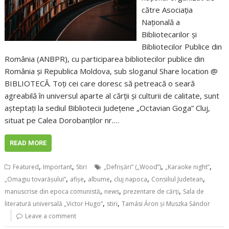
către Asociația
Națională a
Bibliotecarilor şi
Bibliotecilor Publice din
România (ANBPR), cu participarea bibliotecilor publice din
România și Republica Moldova, sub sloganul Share location @
BIBLIOTECĂ. Toți cei care doresc să petreacă o seară
agreabilă în universul aparte al cărții și culturii de calitate, sunt
așteptați la sediul Bibliotecii Județene „Octavian Goga” Cluj,
situat pe Calea Dorobanților nr.…
READ MORE
,
,
,
,
Featured
Important
Stiri
„Defrișări” („Wood”)
„Karaoke night”
,
,
,
,
,
„Omagiu tovarășului”
afișe
albume
cluj napoca
Consiliul Judetean
,
,
,
manuscrise din epoca comunistă
news
prezentare de cărți
Sala de
,
,
literatură universală „Victor Hugo”
stiri
Tamási Áron și Muszka Sándor
Leave a comment