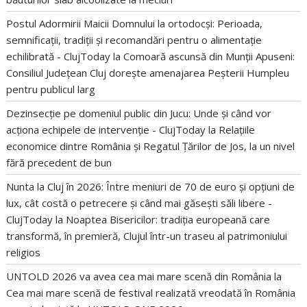
Postul Adormirii Maicii Domnului la ortodocși: Perioada,
semnificații, tradiții și recomandări pentru o alimentație
echilibrată - ClujToday
la
Comoară ascunsă din Munții Apuseni:
Consiliul Județean Cluj dorește amenajarea Peșterii Humpleu
pentru publicul larg
Dezinsecție pe domeniul public din Jucu: Unde și când vor
acționa echipele de intervenție - ClujToday
la
Relațiile
economice dintre România și Regatul Țărilor de Jos, la un nivel
fără precedent de bun
Nunta la Cluj în 2026: Între meniuri de 70 de euro și opțiuni de
lux, cât costă o petrecere și când mai găsești săli libere -
ClujToday
la
Noaptea Bisericilor: tradiția europeană care
transformă, în premieră, Clujul într-un traseu al patrimoniului
religios
UNTOLD 2026 va avea cea mai mare scenă din România
la
Cea mai mare scenă de festival realizată vreodată în România