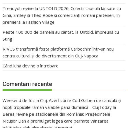
Trendyol revine la UNTOLD 2026: Colecții capsulă lansate cu
Gina, Smiley și Theo Rose și comercianți români parteneri, în
premieră la Fashion Village
Peste 100 000 de oameni au cântat, la Untold, împreună cu
Sting
RIVUS transformă fosta platformă Carbochim într-un nou
centru cultural și de divertisment din Cluj-Napoca
Când luna devine o întrebare
Comentarii recente
Weekend de foc la Cluj: Avertizările Cod Galben de caniculă și
nopți tropicale rămân valabile până duminică - ClujToday
la
Berea revine pe stadioanele din România: Președintele
Nicușor Dan a promulgat legea care permite vânzarea
băuturilor slab alcoolizate la meciuri