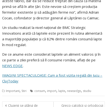
aceste fabrici, dar ea se reduce treptat din cauza că materia
primă se află în alte ţări. Este nevoie să creştem producţia
fermelor existente şi să adăugăm ferme noi”, afirmă Adrian
Cocan, cofondator și director general al Lăptăriei cu Caimac.
Un studiu realizat la nivel național de BMC Strategic
Innovations arată că laptele este prezent în rutina alimentară
a majorității populației și că 82% dintre români consumă lapte
în mod regulat.
De ce anume este considerat laptele un aliment valoros și în
ce parte a zilei preferă să îl consume românii, aflați de pe
NEWS EDGE
.
IMAGINI SPECTACULOASE: Cum a fost vizita regală din Jucu –
ClujToday
,
,
,
,
,
Important
Stiri
consum
import
lapte
newsedge
studiu
Navigare
Clujenii se plâng de
Greco-catolicii și ortodocșii