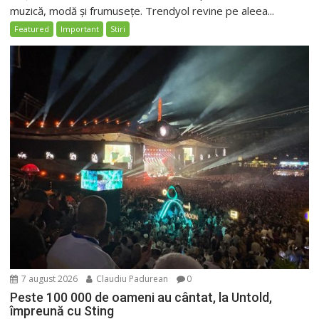
muzică, modă și frumusețe. Trendyol revine pe aleea...
Featured
Important
Stiri
7 august 2026
Claudiu Padurean
0
Peste 100 000 de oameni au cântat, la Untold,
împreună cu Sting