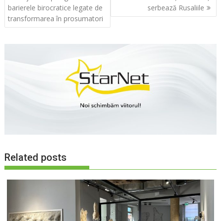
în
barierele birocratice legate de
serbează Rusaliile
articole
transformarea în prosumatori
Related posts