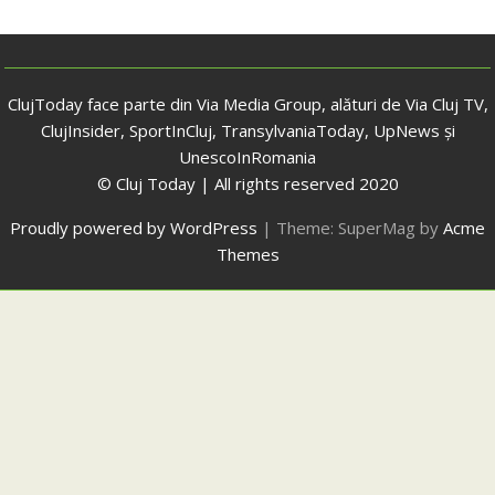
ClujToday face parte din Via Media Group, alături de Via Cluj TV,
ClujInsider, SportInCluj, TransylvaniaToday, UpNews și
UnescoInRomania
© Cluj Today | All rights reserved 2020
Proudly powered by WordPress
|
Theme: SuperMag by
Acme
Themes