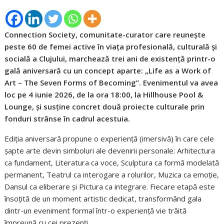
Connection Society, comunitate-curator care reunește
peste 60 de femei active în viața profesională, culturală și
socială a Clujului, marchează trei ani de existență printr-o
gală aniversară cu un concept aparte: „Life as a Work of
Art – The Seven Forms of Becoming”. Evenimentul va avea
loc pe 4 iunie 2026, de la ora 18:00, la Hillhouse Pool &
Lounge, și susține concret două proiecte culturale prin
fonduri strânse în cadrul acestuia.
Ediția aniversară propune o experiență (imersivă) în care cele
șapte arte devin simboluri ale devenirii personale: Arhitectura
ca fundament, Literatura ca voce, Sculptura ca formă modelată
permanent, Teatrul ca interogare a rolurilor, Muzica ca emoție,
Dansul ca eliberare și Pictura ca integrare. Fiecare etapă este
însoțită de un moment artistic dedicat, transformând gala
dintr-un eveniment formal într-o experiență vie trăită
împreună cu cei prezenți.