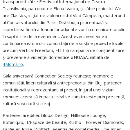
transparent către Festivalul Internațional de Teatru
Transilvania, patronat de Elena Ivanca, și către proiectul We
are Classics, inițiat de violoncelistul Vlad Câmpean, masterand
al Conservatorului din Paris. Distribuția procentuală și
raportarea finală a fondurilor adunate vor fi comunicate public
în șapte zile de la eveniment. Acest eveniment vine în
continuarea istoricului comunității de a susține proiecte locale
precum Vertical Freedom, FITT și campania de conștientizare
și prevenire a violenței domestice #NUAȘA, initiată de
4Moms.ro
.
Gala aniversară Connection Society reunește membrele
comunității, lideri culturali și antreprenoriali din Cluj, parteneri
instituționali și reprezentanți ai presei, în jurul unei viziuni
comune: aceea că impactul real se construiește prin prezență,
cultură susținută și curaj.
Parteneri ai ediției: Global Design, Hillhouse Lounge,
Botaniq.ro,
L’Espace de beauté, Kultho – Forever Diamonds,
La Vie en Rose, WolfArt- agentia de social media, The Inner.