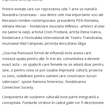
Printre invitații care vor reprezenta cele 7 arte se numără
Ruxandra Cesereanu – una dintre cele mai importante voci ale
literaturii române contemporane, președinta PEN Romania,
Adriana Mocan – fondatoare Asociatia Willness- arhitect al unei
noi șanse la viață, artistul Cristi Predună, actrița Elena Ivanca,
fondatoare a Festivalului International de Teatru Transilvania,
muzicianul Vlad Campean, pictorița Anca Jitariu Gliga.
„Cea mai frumoasă formă de influență este aceea care
creează spațiu pentru alții. În trei ani, comunitatea a devenit
exact asta – un spațiu în care femeile nu se adună doar pentru
sine, ci pentru ceea ce pot susține împreună: cultură, proiecte
cu sens, vizibilitate pentru oameni care construiesc lucruri
valoroase”, spune Ramona Smereciuc, fondatoarea
Connection Society.
Componenta de susținere culturală este parte integrantă a
conceptului. Fondurile strânse în cadrul galei vor fi direcționate