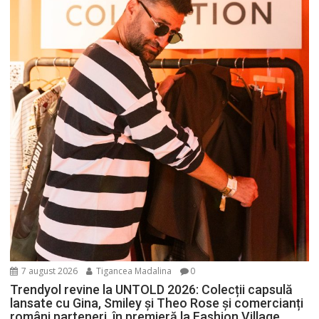
7 august 2026
Tigancea Madalina
0
Trendyol revine la UNTOLD 2026: Colecții capsulă
lansate cu Gina, Smiley și Theo Rose și comercianți
români parteneri, în premieră la Fashion Village