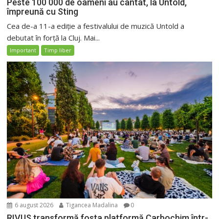
Peste 100 000 de oameni au cântat, la Untold,
împreună cu Sting
Cea de-a 11-a ediție a festivalului de muzică Untold a
debutat în forță la Cluj. Mai...
Important
Timp liber
6 august 2026
Tigancea Madalina
0
RIVUS transformă fosta platformă Carbochim într-