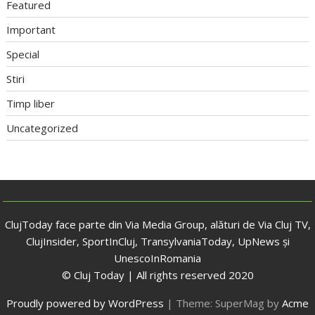
Featured
Important
Special
Stiri
Timp liber
Uncategorized
ClujToday face parte din Via Media Group, alături de Via Cluj TV,
ClujInsider, SportInCluj, TransylvaniaToday, UpNews și
UnescoInRomania
© Cluj Today | All rights reserved 2020
Proudly powered by WordPress
|
Theme: SuperMag by
Acme