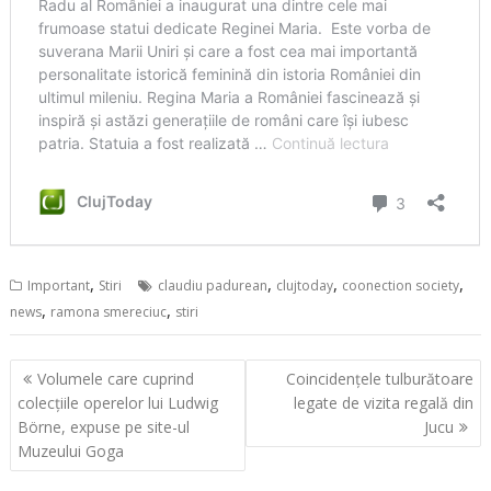
,
,
,
,
Important
Stiri
claudiu padurean
clujtoday
coonection society
,
,
news
ramona smereciuc
stiri
Navigare
Volumele care cuprind
Coincidențele tulburătoare
în
colecțiile operelor lui Ludwig
legate de vizita regală din
articole
Börne, expuse pe site-ul
Jucu
Muzeului Goga