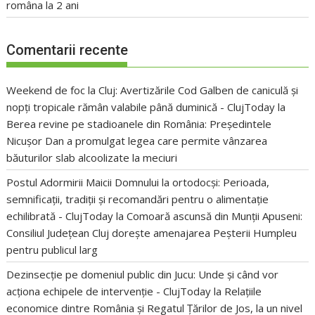
româna la 2 ani
Comentarii recente
Weekend de foc la Cluj: Avertizările Cod Galben de caniculă și
nopți tropicale rămân valabile până duminică - ClujToday
la
Berea revine pe stadioanele din România: Președintele
Nicușor Dan a promulgat legea care permite vânzarea
băuturilor slab alcoolizate la meciuri
Postul Adormirii Maicii Domnului la ortodocși: Perioada,
semnificații, tradiții și recomandări pentru o alimentație
echilibrată - ClujToday
la
Comoară ascunsă din Munții Apuseni:
Consiliul Județean Cluj dorește amenajarea Peșterii Humpleu
pentru publicul larg
Dezinsecție pe domeniul public din Jucu: Unde și când vor
acționa echipele de intervenție - ClujToday
la
Relațiile
economice dintre România și Regatul Țărilor de Jos, la un nivel