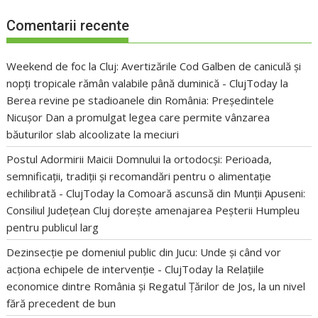
Comentarii recente
Weekend de foc la Cluj: Avertizările Cod Galben de caniculă și
nopți tropicale rămân valabile până duminică - ClujToday
la
Berea revine pe stadioanele din România: Președintele
Nicușor Dan a promulgat legea care permite vânzarea
băuturilor slab alcoolizate la meciuri
Postul Adormirii Maicii Domnului la ortodocși: Perioada,
semnificații, tradiții și recomandări pentru o alimentație
echilibrată - ClujToday
la
Comoară ascunsă din Munții Apuseni:
Consiliul Județean Cluj dorește amenajarea Peșterii Humpleu
pentru publicul larg
Dezinsecție pe domeniul public din Jucu: Unde și când vor
acționa echipele de intervenție - ClujToday
la
Relațiile
economice dintre România și Regatul Țărilor de Jos, la un nivel
fără precedent de bun