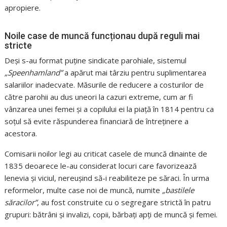
apropiere.
Noile case de muncă funcționau după reguli mai
stricte
Deși s-au format puține sindicate parohiale, sistemul
„Speenhamland”
a apărut mai târziu pentru suplimentarea
salariilor inadecvate. Măsurile de reducere a costurilor de
către parohii au dus uneori la cazuri extreme, cum ar fi
vânzarea unei femei și a copilului ei la piață în 1814 pentru ca
soțul să evite răspunderea financiară de întreținere a
acestora.
Comisarii noilor legi au criticat casele de muncă dinainte de
1835 deoarece le-au considerat locuri care favorizează
lenevia și viciul, nereușind să-i reabiliteze pe săraci. În urma
reformelor, multe case noi de muncă, numite
„bastilele
săracilor”
, au fost construite cu o segregare strictă în patru
grupuri: bătrâni și invalizi, copii, bărbați apți de muncă și femei.