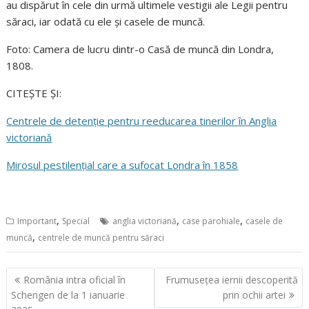
au dispărut în cele din urmă ultimele vestigii ale Legii pentru
săraci, iar odată cu ele și casele de muncă.
Foto: Camera de lucru dintr-o Casă de muncă din Londra,
1808.
CITEȘTE ȘI:
Centrele de detenție pentru reeducarea tinerilor în Anglia
victoriană
Mirosul pestilențial care a sufocat Londra în 1858
,
,
,
Important
Special
anglia victoriană
case parohiale
casele de
,
muncă
centrele de muncă pentru săraci
Navigare
România intra oficial în
Frumusețea iernii descoperită
în
Schengen de la 1 ianuarie
prin ochii artei