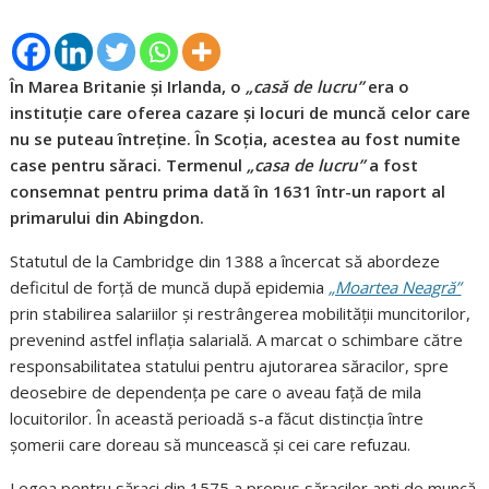
În Marea Britanie și Irlanda, o
„casă de lucru”
era o
instituție care oferea cazare și locuri de muncă celor care
nu se puteau întreține. În Scoția, acestea au fost numite
case pentru săraci. Termenul
„casa de lucru”
a fost
consemnat pentru prima dată în 1631 într-un raport al
primarului din Abingdon.
Statutul de la Cambridge din 1388 a încercat să abordeze
deficitul de forță de muncă după epidemia
„Moartea Neagră”
prin stabilirea salariilor și restrângerea mobilității muncitorilor,
prevenind astfel inflația salarială. A marcat o schimbare către
responsabilitatea statului pentru ajutorarea săracilor, spre
deosebire de dependența pe care o aveau față de mila
locuitorilor. În această perioadă s-a făcut distincția între
șomerii care doreau să muncească și cei care refuzau.
Legea pentru săraci din 1575 a propus săracilor apți de muncă