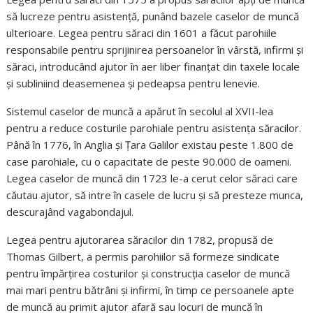
să lucreze pentru asistență, punând bazele caselor de muncă
ulterioare. Legea pentru săraci din 1601 a făcut parohiile
responsabile pentru sprijinirea persoanelor în vârstă, infirmi și
săraci, introducând ajutor în aer liber finanțat din taxele locale
și subliniind deasemenea și pedeapsa pentru lenevie.
Sistemul caselor de muncă a apărut în secolul al XVII-lea
pentru a reduce costurile parohiale pentru asistența săracilor.
Până în 1776, în Anglia și Țara Galilor existau peste 1.800 de
case parohiale, cu o capacitate de peste 90.000 de oameni.
Legea caselor de muncă din 1723 le-a cerut celor săraci care
căutau ajutor, să intre în casele de lucru și să presteze munca,
descurajând vagabondajul.
Legea pentru ajutorarea săracilor din 1782, propusă de
Thomas Gilbert, a permis parohiilor să formeze sindicate
pentru împărțirea costurilor și construcția caselor de muncă
mai mari pentru bătrâni și infirmi, în timp ce persoanele apte
de muncă au primit ajutor afară sau locuri de muncă în