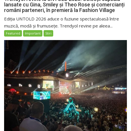
lansate cu Gina, Smiley și Theo Rose și comercianți
români parteneri, în premieră la Fashion Village
Ediția UNTOLD 2026 aduce o fuziune spectaculoasă între
muzică, modă și frumusețe. Trendyol revine pe aleea...
Featured
Important
Stiri