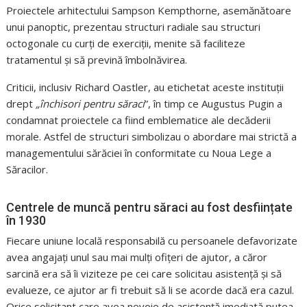
Proiectele arhitectului Sampson Kempthorne, asemănătoare
unui panoptic, prezentau structuri radiale sau structuri
octogonale cu curți de exerciții, menite să faciliteze
tratamentul și să prevină îmbolnăvirea.
Criticii, inclusiv Richard Oastler, au etichetat aceste instituții
drept
„închisori pentru săraci
”, în timp ce Augustus Pugin a
condamnat proiectele ca fiind emblematice ale decăderii
morale. Astfel de structuri simbolizau o abordare mai strictă a
managementului sărăciei în conformitate cu Noua Lege a
Săracilor.
Centrele de muncă pentru săraci au fost desființate
în 1930
Fiecare uniune locală responsabilă cu persoanele defavorizate
avea angajați unul sau mai mulți ofițeri de ajutor, a căror
sarcină era să îi viziteze pe cei care solicitau asistență și să
evalueze, ce ajutor ar fi trebuit să li se acorde dacă era cazul.
Orice solicitant care avea nevoie de asistență imediată putea