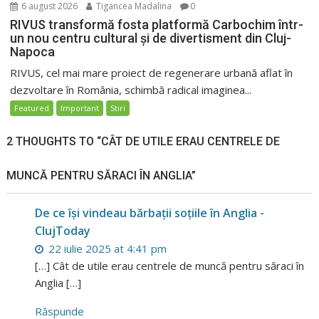
6 august 2026
Tigancea Madalina
0
RIVUS transformă fosta platformă Carbochim într-
un nou centru cultural și de divertisment din Cluj-
Napoca
RIVUS, cel mai mare proiect de regenerare urbană aflat în
dezvoltare în România, schimbă radical imaginea...
Featured
Important
Stiri
2 THOUGHTS TO “CÂT DE UTILE ERAU CENTRELE DE
MUNCĂ PENTRU SĂRACI ÎN ANGLIA”
De ce își vindeau bărbații soțiile în Anglia -
ClujToday
22 iulie 2025 at 4:41 pm
[…] Cât de utile erau centrele de muncă pentru săraci în
Anglia […]
Răspunde