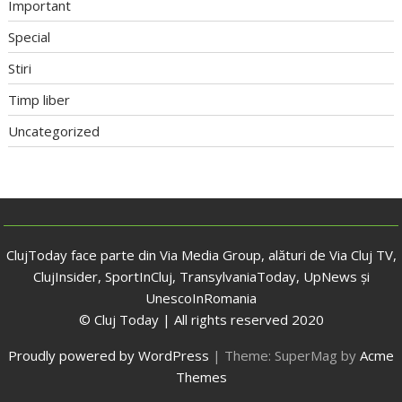
Important
Special
Stiri
Timp liber
Uncategorized
ClujToday face parte din Via Media Group, alături de Via Cluj TV,
ClujInsider, SportInCluj, TransylvaniaToday, UpNews și
UnescoInRomania
© Cluj Today | All rights reserved 2020
Proudly powered by WordPress
|
Theme: SuperMag by
Acme
Themes