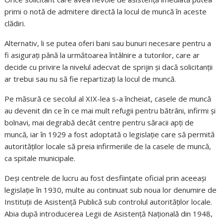
primi o notă de admitere directă la locul de muncă în aceste
clădiri.
Alternativ, li se putea oferi bani sau bunuri necesare pentru a
fi asigurați până la următoarea întâlnire a tutorilor, care ar
decide cu privire la nivelul adecvat de sprijin și dacă solicitanții
ar trebui sau nu să fie repartizați la locul de muncă.
Pe măsură ce secolul al XIX-lea s-a încheiat, casele de muncă
au devenit din ce în ce mai mult refugii pentru bătrâni, infirmi și
bolnavi, mai degrabă decât centre pentru săracii apți de
muncă, iar în 1929 a fost adoptată o legislație care să permită
autorităților locale să preia infirmeriile de la casele de muncă,
ca spitale municipale.
Deși centrele de lucru au fost desființate oficial prin aceeași
legislație în 1930, multe au continuat sub noua lor denumire de
Instituții de Asistență Publică sub controlul autorităților locale.
Abia după introducerea Legii de Asistență Națională din 1948,