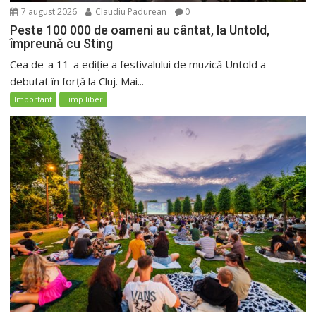
7 august 2026
Claudiu Padurean
0
Peste 100 000 de oameni au cântat, la Untold,
împreună cu Sting
Cea de-a 11-a ediție a festivalului de muzică Untold a
debutat în forță la Cluj. Mai...
Important
Timp liber