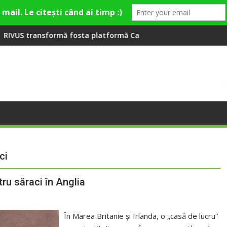
 la Fashion Village
fosta platformă Carbochim într-un nou centru cultural și de di
Când luna devine o întreba
ci
ru săraci în Anglia
În Marea Britanie și Irlanda, o „casă de lucru”