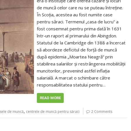
era o instituție care oferea cazare și locuri
de muncă celor care nu se puteau întreține.
În Scoția, acestea au fost numite case
pentru săraci. Termenul „casa de lucru” a
fost consemnat pentru prima dată în 1631
într-un raport al primarului din Abingdon.
Statutul de la Cambridge din 1388 a încercat
să abordeze deficitul de forță de muncă
după epidemia „Moartea Neagră” prin
stabilirea salariilor și restrângerea mobilității
muncitorilor, prevenind astfel inflația
salarială. A marcat o schimbare către
responsabilitatea statului pentru…
READ MORE
,
sele de muncă
centrele de muncă pentru săraci
2 Comments