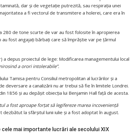
aminată, dar și de vegetație putrezită, sau respirația unei
oritatea a fi vectorul de transmitere a holerei, care era în
la 280 de tone scurte de var au fost folosite în apropierea
 au fost angajați bărbați care să împrăștie var pe țărmul
or) a depus proiectul de lege: Modificarea managementului local
irosind a orori intolerabile”.
ului Tamisa pentru Consiliul metropolitan al lucrărilor și a
e deversare a canalizării nu ar trebui să fie în limitele Londrei.
 din 1856 și au depășit obiecția lui Benjamin Hall față de acesta.
ul a fost aproape forțat să legifereze marea incoveniență
t dezbătut la sfârșitul lunii iulie și a fost adoptat în august.
 cele mai importante lucrări ale secolului XIX