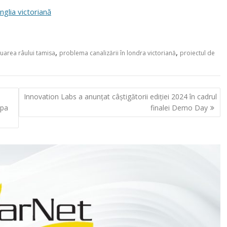
nglia victoriană
,
,
uarea râului tamisa
problema canalizării în londra victoriană
proiectul de
Innovation Labs a anunțat câștigătorii ediției 2024 în cadrul
opa
finalei Demo Day