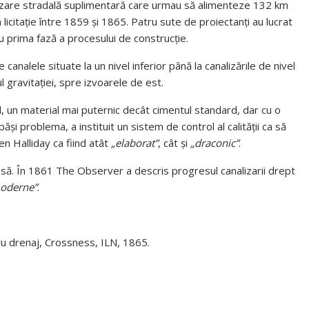
alizare stradală suplimentară care urmau să alimenteze 132 km
licitație între 1859 și 1865. Patru sute de proiectanți au lucrat
tru prima fază a procesului de construcție.
canalele situate la un nivel inferior până la canalizările de nivel
l gravitației, spre izvoarele de est.
d, un material mai puternic decât cimentul standard, dar cu o
ăși problema, a instituit un sistem de control al calității ca să
en Halliday ca fiind atât
„elaborat”
, cât și
„draconic”
.
presă. În 1861 The Observer a descris progresul canalizarii drept
moderne”
.
tru drenaj, Crossness, ILN, 1865.