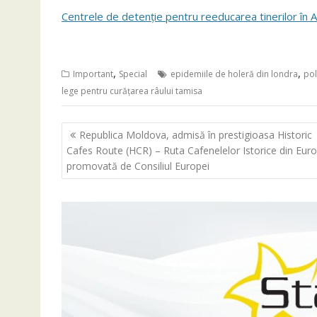
Centrele de detenție pentru reeducarea tinerilor în A
,
,
Important
Special
epidemiile de holeră din londra
pol
lege pentru curățarea râului tamisa
Navigare
Republica Moldova, admisă în prestigioasa Historic
în
Cafes Route (HCR) – Ruta Cafenelelor Istorice din Eur
articole
promovată de Consiliul Europei