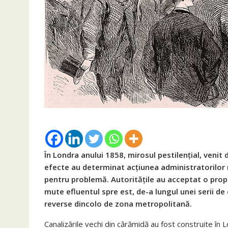
În Londra anului 1858, mirosul pestilențial, venit d
efecte au determinat acțiunea administratorilor naț
pentru problemă. Autoritățile au acceptat o propu
mute efluentul spre est, de-a lungul unei serii de
reverse dincolo de zona metropolitană.
Canalizările vechi din cărămidă au fost construite în Lo