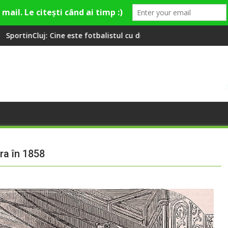
 fotbalistul cu două diplome care a învățat româna la 2 ani
Compania de Apă Someș, campio
ra în 1858