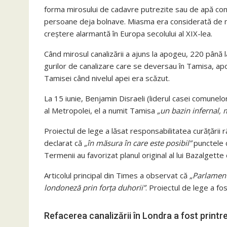
forma mirosului de cadavre putrezite sau de apă cont
persoane deja bolnave. Miasma era considerată de maj
creștere alarmantă în Europa secolului al XIX-lea.
Când mirosul canalizării a ajuns la apogeu, 220 până 
gurilor de canalizare care se deversau în Tamisa, apo
Tamisei când nivelul apei era scăzut.
La 15 iunie, Benjamin Disraeli (liderul casei comunel
al Metropolei, el a numit Tamisa
„un bazin infernal, m
Proiectul de lege a lăsat responsabilitatea curățării râ
declarat că
„în măsura în care este posibil”
punctele d
Termenii au favorizat planul original al lui Bazalgette
Articolul principal din Times a observat că
„Parlament
londoneză prin forța duhorii”
. Proiectul de lege a fos
Refacerea canalizării în Londra a fost printre