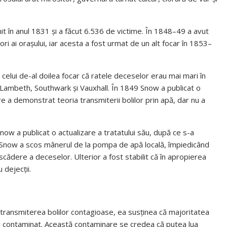
it în anul 1831 și a făcut 6.536 de victime. În 1848–49 a avut
ori ai orașului, iar acesta a fost urmat de un alt focar în 1853–
celui de-al doilea focar că ratele deceselor erau mai mari în
 Lambeth, Southwark și Vauxhall. În 1849 Snow a publicat o
re a demonstrat teoria transmiterii bolilor prin apă, dar nu a
Snow a publicat o actualizare a tratatului său, după ce s-a
 Snow a scos mânerul de la pompa de apă locală, împiedicând
scădere a deceselor. Ulterior a fost stabilit că în apropierea
 dejecții.
a transmiterea bolilor contagioase, ea susținea că majoritatea
lui contaminat. Această contaminare se credea că putea lua