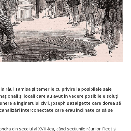
in râul Tamisa și temerile cu privire la posibilele sale
ionali și locali care au avut în vedere posibilele soluții
nere a inginerului civil, Joseph Bazalgette care dorea să
 canalizări interconectate care erau înclinate ca să se
ndra din secolul al XVII-lea, când secțiunile râurilor Fleet și