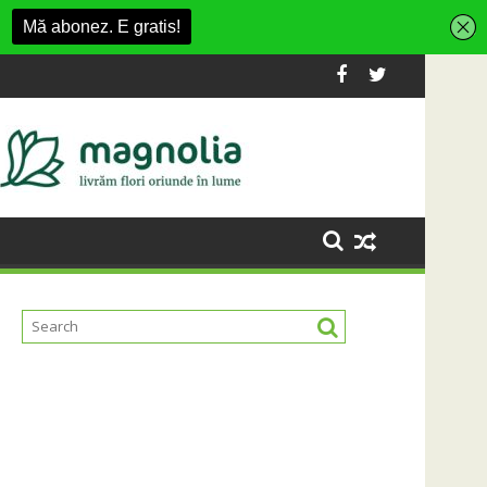
ană la dezvoltarea infrastructurii de apă și canalizare
Universitatea Cluj a câștigat partida c