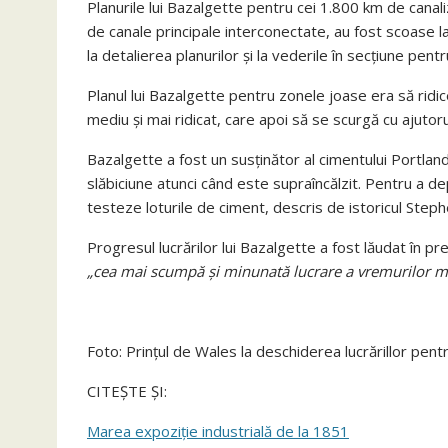
Planurile lui Bazalgette pentru cei 1.800 km de can
de canale principale interconectate, au fost scoase la 
la detalierea planurilor și la vederile în secțiune pen
Planul lui Bazalgette pentru zonele joase era să ridice 
mediu și mai ridicat, care apoi să se scurgă cu ajutoru
Bazalgette a fost un susținător al cimentului Portlan
slăbiciune atunci când este supraîncălzit. Pentru a dep
testeze loturile de ciment, descris de istoricul Steph
Progresul lucrărilor lui Bazalgette a fost lăudat în 
„cea mai scumpă și minunată lucrare a vremurilor 
Foto: Prințul de Wales la deschiderea lucrărillor pen
CITEȘTE ȘI:
Marea expoziție industrială de la 1851