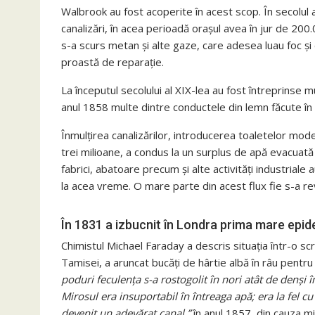
Walbrook au fost acoperite în acest scop. În secolul 
canalizări, în acea perioadă orașul avea în jur de 200.
s-a scurs metan și alte gaze, care adesea luau foc și 
proastă de reparație.
La începutul secolului al XIX-lea au fost întreprinse m
anul 1858 multe dintre conductele din lemn făcute în p
Înmulțirea canalizărilor, introducerea toaletelor moder
trei milioane, a condus la un surplus de apă evacuată 
fabrici, abatoare precum și alte activități industrial
la acea vreme. O mare parte din acest flux fie s-a rev
În 1831 a izbucnit în Londra prima mare epid
Chimistul Michael Faraday a descris situația într-o sc
Tamisei, a aruncat bucăți de hârtie albă în râu pentru
poduri feculența s-a rostogolit în nori atât de denși în
Mirosul era insuportabil în întreaga apă; era la fel cu
devenit un adevărat canal.”
în ​​anul 1857, din cauza m