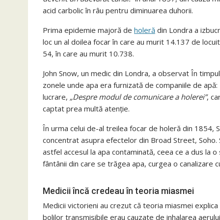
acid carbolic în râu pentru diminuarea duhorii.
Prima epidemie majoră de
holeră
din Londra a izbucn
loc un al doilea focar în care au murit 14.137 de locuit
54, în care au murit 10.738.
John Snow, un medic din Londra, a observat În timpul 
zonele unde apa era furnizată de companiile de apă:
lucrare,
„Despre modul de comunicare a holerei”
, ca
captat prea multă atenție.
În urma celui de-al treilea focar de holeră din 1854, 
concentrat asupra efectelor din Broad Street, Soho.
astfel accesul la apa contaminată, ceea ce a dus la o 
fântânii din care se trăgea apa, curgea o canalizare cu
Medicii încă credeau în teoria miasmei
Medicii victorieni au crezut că teoria miasmei explic
bolilor transmisibile erau cauzate de inhalarea aeru