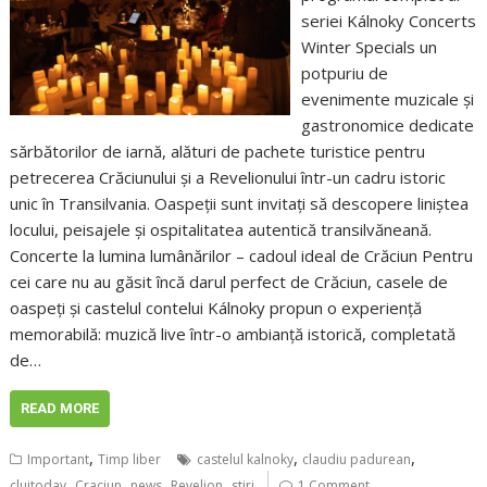
seriei Kálnoky Concerts
Winter Specials un
potpuriu de
evenimente muzicale și
gastronomice dedicate
sărbătorilor de iarnă, alături de pachete turistice pentru
petrecerea Crăciunului și a Revelionului într-un cadru istoric
unic în Transilvania. Oaspeții sunt invitați să descopere liniștea
locului, peisajele și ospitalitatea autentică transilvăneană.
Concerte la lumina lumânărilor – cadoul ideal de Crăciun Pentru
cei care nu au găsit încă darul perfect de Crăciun, casele de
oaspeți și castelul contelui Kálnoky propun o experiență
memorabilă: muzică live într-o ambianță istorică, completată
de…
READ MORE
,
,
,
Important
Timp liber
castelul kalnoky
claudiu padurean
,
,
,
,
clujtoday
Craciun
news
Revelion
stiri
1 Comment