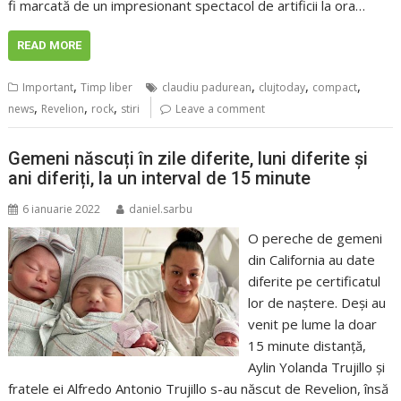
fi marcată de un impresionant spectacol de artificii la ora…
READ MORE
,
,
,
,
Important
Timp liber
claudiu padurean
clujtoday
compact
,
,
,
news
Revelion
rock
stiri
Leave a comment
Gemeni născuți în zile diferite, luni diferite și
ani diferiți, la un interval de 15 minute
6 ianuarie 2022
daniel.sarbu
O pereche de gemeni
din California au date
diferite pe certificatul
lor de naștere. Deși au
venit pe lume la doar
15 minute distanță,
Aylin Yolanda Trujillo și
fratele ei Alfredo Antonio Trujillo s-au născut de Revelion, însă