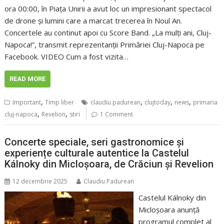
ora 00:00, în Piața Unirii a avut loc un impresionant spectacol
de drone și lumini care a marcat trecerea în Noul An.
Concertele au continut apoi cu Score Band. „La mulți ani, Cluj-
Napoca!”, transmit reprezentanții Primăriei Cluj-Napoca pe
Facebook. VIDEO Cum a fost vizita…
READ MORE
,
,
,
,
Important
Timp liber
claudiu padurean
clujtoday
news
primaria
,
,
cluj-napoca
Revelion
stiri
1 Comment
Concerte speciale, seri gastronomice și
experiențe culturale autentice la Castelul
Kálnoky din Micloșoara, de Crăciun și Revelion
12 decembrie 2025
Claudiu Padurean
Castelul Kálnoky din
Micloșoara anunță
programul complet al