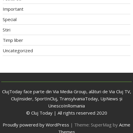
Important
Special
Stiri
Timp liber
Uncategorized
ClujToday face parte din Via Media Group, alături de Via Cluj TV,
ClujInsider, SportInCluj, TransylvaniaToday, UpNews și
UnescoInRomania
© Cluj Today | All rights reserved 2020
Proudly powered by WordPress
|
Theme: SuperMag by
Acme
Themes