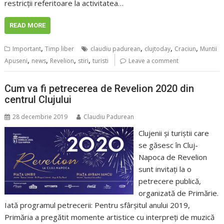
restricții referitoare la activitatea…
READ MORE
,
,
,
,
Important
Timp liber
claudiu padurean
clujtoday
Craciun
Muntii
,
,
,
,
Apuseni
news
Revelion
stiri
turisti
Leave a comment
Cum va fi petrecerea de Revelion 2020 din
centrul Clujului
28 decembrie 2019
Claudiu Padurean
Clujenii și turiștii care
se găsesc în Cluj-
Napoca de Revelion
sunt invitați la o
petrecere publică,
organizată de Primărie.
Iată programul petrecerii: Pentru sfârșitul anului 2019,
Primăria a pregătit momente artistice cu interpreți de muzică