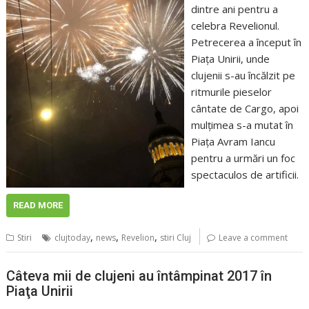
dintre ani pentru a
celebra Revelionul.
Petrecerea a început în
Piaţa Unirii, unde
clujenii s-au încălzit pe
ritmurile pieselor
cântate de Cargo, apoi
mulţimea s-a mutat în
Piaţa Avram Iancu
pentru a urmări un foc
spectaculos de artificii.
READ MORE
,
,
,
Stiri
clujtoday
news
Revelion
stiri Cluj
Leave a comment
Câteva mii de clujeni au întâmpinat 2017 în
Piaţa Unirii