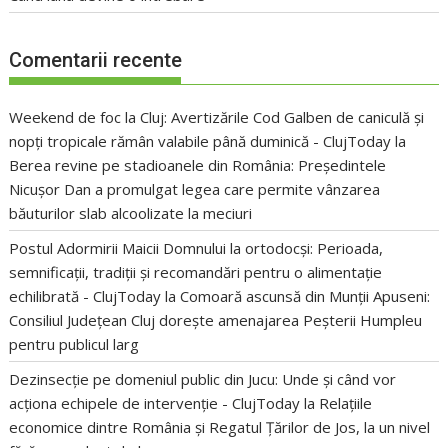
Comentarii recente
Weekend de foc la Cluj: Avertizările Cod Galben de caniculă și
nopți tropicale rămân valabile până duminică - ClujToday
la
Berea revine pe stadioanele din România: Președintele
Nicușor Dan a promulgat legea care permite vânzarea
băuturilor slab alcoolizate la meciuri
Postul Adormirii Maicii Domnului la ortodocși: Perioada,
semnificații, tradiții și recomandări pentru o alimentație
echilibrată - ClujToday
la
Comoară ascunsă din Munții Apuseni:
Consiliul Județean Cluj dorește amenajarea Peșterii Humpleu
pentru publicul larg
Dezinsecție pe domeniul public din Jucu: Unde și când vor
acționa echipele de intervenție - ClujToday
la
Relațiile
economice dintre România și Regatul Țărilor de Jos, la un nivel