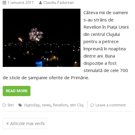
1 ianuarie 2017
Claudiu Padurean
Câteva mii de oameni
s-au strâns de
Revelion în Piaţa Unirii
din centrul Clujului
pentru a petrece
împreună în noaptea
dintre ani. Buna
dispoziţie a fost
stimulată de cele 700
de sticle de şampanie oferite de Primărie.
READ MORE
,
,
,
Stiri
clujtoday
news
Revelion
stiri Cluj
Leave a comment
Navigare
Articole mai vechi
în