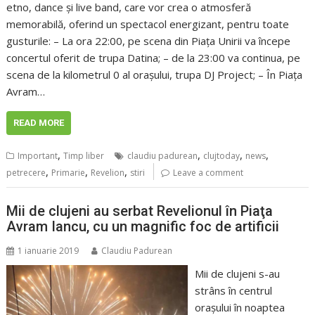
etno, dance și live band, care vor crea o atmosferă
memorabilă, oferind un spectacol energizant, pentru toate
gusturile: – La ora 22:00, pe scena din Piața Unirii va începe
concertul oferit de trupa Datina; – de la 23:00 va continua, pe
scena de la kilometrul 0 al orașului, trupa DJ Project; – În Piața
Avram…
READ MORE
,
,
,
,
Important
Timp liber
claudiu padurean
clujtoday
news
,
,
,
petrecere
Primarie
Revelion
stiri
Leave a comment
Mii de clujeni au serbat Revelionul în Piaţa
Avram Iancu, cu un magnific foc de artificii
1 ianuarie 2019
Claudiu Padurean
Mii de clujeni s-au
strâns în centrul
oraşului în noaptea