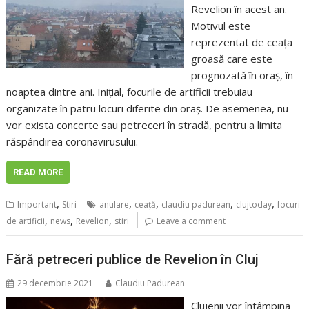
Revelion în acest an.
Motivul este
reprezentat de ceața
groasă care este
prognozată în oraș, în
noaptea dintre ani. Inițial, focurile de artificii trebuiau
organizate în patru locuri diferite din oraș. De asemenea, nu
vor exista concerte sau petreceri în stradă, pentru a limita
răspândirea coronavirusului.
READ MORE
,
,
,
,
,
Important
Stiri
anulare
ceaţă
claudiu padurean
clujtoday
focuri
,
,
,
de artificii
news
Revelion
stiri
Leave a comment
Fără petreceri publice de Revelion în Cluj
29 decembrie 2021
Claudiu Padurean
Clujenii vor întâmpina