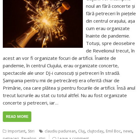
noul an fără concerte și
fără petreceri în piețele
din centrul orașului, așa
cum erau organizate
înainte de pandemie.
Totuși, spre deosebire
de Revelionul trecut, în
acest an vor fi organizate focuri de artificii. Înainte de
pandemie, în centrul Clujului, erau organizate concerte,
spectacole ale unor DJ-i cunoscuți și petreceri în stradă.
Șampania pentru mii de petrecăreți era oferită chiar de
Primărie, cea care plătea și pentru focurile de artificii. Însă anul
trecut lucrurile au stat cu totul altfel. Nu au fost organizate
concerte și petreceri, iar…
READ MORE
,
,
,
,
,
,
Important
Stiri
claudiu padurean
Cluj
clujtoday
Emil Boc
news
,
,
petreceri
Revelion
stiri
Leave a comment