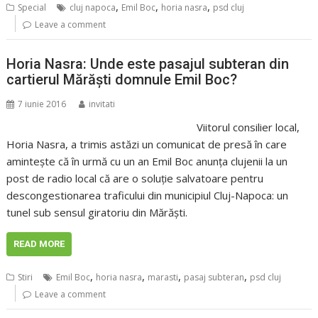
,
,
,
Special
cluj napoca
Emil Boc
horia nasra
psd cluj
Leave a comment
Horia Nasra: Unde este pasajul subteran din
cartierul Mărăști domnule Emil Boc?
7 iunie 2016
invitati
Viitorul consilier local,
Horia Nasra, a trimis astăzi un comunicat de presă în care
amintește că în urmă cu un an Emil Boc anunța clujenii la un
post de radio local că are o soluție salvatoare pentru
descongestionarea traficului din municipiul Cluj-Napoca: un
tunel sub sensul giratoriu din Mărăşti.
READ MORE
,
,
,
,
Stiri
Emil Boc
horia nasra
marasti
pasaj subteran
psd cluj
Leave a comment