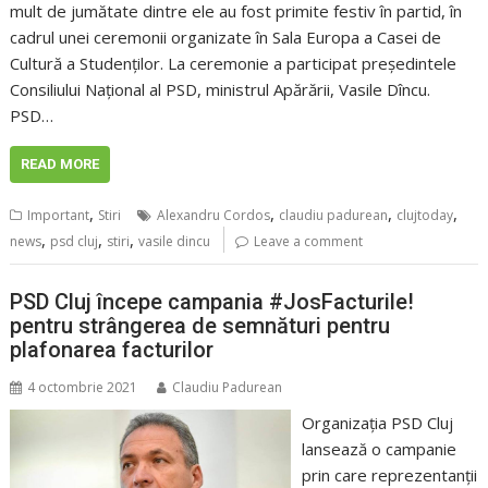
mult de jumătate dintre ele au fost primite festiv în partid, în
cadrul unei ceremonii organizate în Sala Europa a Casei de
Cultură a Studenților. La ceremonie a participat președintele
Consiliului Național al PSD, ministrul Apărării, Vasile Dîncu.
PSD…
READ MORE
,
,
,
,
Important
Stiri
Alexandru Cordos
claudiu padurean
clujtoday
,
,
,
news
psd cluj
stiri
vasile dincu
Leave a comment
PSD Cluj începe campania #JosFacturile!
pentru strângerea de semnături pentru
plafonarea facturilor
4 octombrie 2021
Claudiu Padurean
Organizația PSD Cluj
lansează o campanie
prin care reprezentanții