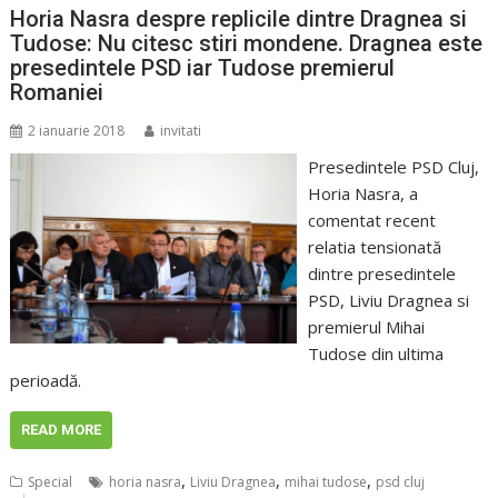
Horia Nasra despre replicile dintre Dragnea si
Tudose: Nu citesc stiri mondene. Dragnea este
presedintele PSD iar Tudose premierul
Romaniei
2 ianuarie 2018
invitati
Presedintele PSD Cluj,
Horia Nasra, a
comentat recent
relatia tensionată
dintre presedintele
PSD, Liviu Dragnea si
premierul Mihai
Tudose din ultima
perioadă.
READ MORE
,
,
,
Special
horia nasra
Liviu Dragnea
mihai tudose
psd cluj