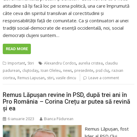
atitudine să îşi facă loc pe scena politică, una care împrumută
câte ceva din spiritul transilvan al corectitudinii şi
responsabilităţii faţă de comunitate. Ca și continuatori ai unei
tradiţii social-democrate de esență occidentală, noi, social
democraţii clujeni suntem…
READ MORE
,
,
,
Important
Stiri
Alexandru Cordos
aurelia cristea
claudiu
,
,
,
,
,
,
padurean
clujtoday
Ioan Oleleu
news
presedinte
psd cluj
razvan
,
,
,
ciortea
Remus Lapusan
stiri
vasile dincu
Leave a comment
Remus Lăpușan revine în PSD, după trei ani în
Pro România – Corina Crețu ar putea să revină
și ea
6 ianuarie 2023
Bianca Pădurean
Remus Lăpușan, fost
lider al PSD Cluj,