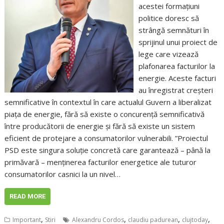
acestei formațiuni
politice doresc să
strângă semnături în
sprijinul unui proiect de
lege care vizează
plafonarea facturilor la
energie. Aceste facturi
au înregistrat creșteri
semnificative în contextul în care actualul Guvern a liberalizat
piața de energie, fără să existe o concurență semnificativă
între producătorii de energie și fără să existe un sistem
eficient de protejare a consumatorilor vulnerabili. ”Proiectul
PSD este singura soluție concretă care garantează – până la
primăvară – menținerea facturilor energetice ale tuturor
consumatorilor casnici la un nivel…
READ MORE
,
,
,
,
Important
Stiri
Alexandru Cordos
claudiu padurean
clujtoday