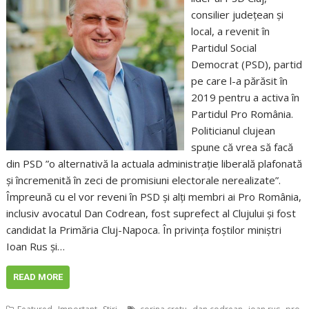
consilier județean și
local, a revenit în
Partidul Social
Democrat (PSD), partid
pe care l-a părăsit în
2019 pentru a activa în
Partidul Pro România.
Politicianul clujean
spune că vrea să facă
din PSD ”o alternativă la actuala administrație liberală plafonată
și încremenită în zeci de promisiuni electorale nerealizate”.
Împreună cu el vor reveni în PSD și alți membri ai Pro România,
inclusiv avocatul Dan Codrean, fost suprefect al Clujului și fost
candidat la Primăria Cluj-Napoca. În privința foștilor miniștri
Ioan Rus și…
READ MORE
,
,
,
,
,