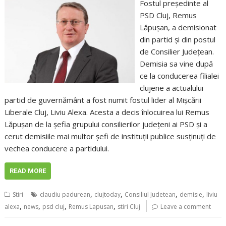
Fostul preşedinte al
PSD Cluj, Remus
Lăpuşan, a demisionat
din partid şi din postul
de Consilier Judeţean.
Demisia sa vine după
ce la conducerea filialei
clujene a actualului
partid de guvernământ a fost numit fostul lider al Mişcării
Liberale Cluj, Liviu Alexa. Acesta a decis înlocuirea lui Remus
Lăpuşan de la şefia grupului consilierilor judeţeni ai PSD şi a
cerut demisiile mai multor şefi de instituţii publice susţinuţi de
vechea conducere a partidului.
READ MORE
,
,
,
,
Stiri
claudiu padurean
clujtoday
Consiliul Judetean
demisie
liviu
,
,
,
,
alexa
news
psd cluj
Remus Lapusan
stiri Cluj
Leave a comment