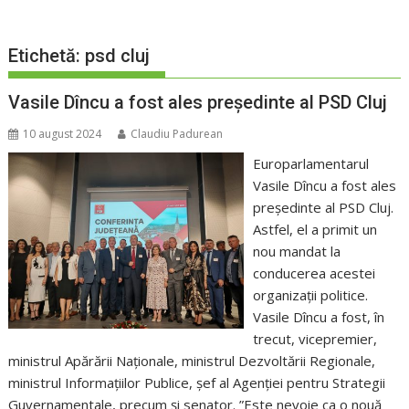
Etichetă:
psd cluj
Vasile Dîncu a fost ales președinte al PSD Cluj
10 august 2024
Claudiu Padurean
Europarlamentarul
Vasile Dîncu a fost ales
președinte al PSD Cluj.
Astfel, el a primit un
nou mandat la
conducerea acestei
organizații politice.
Vasile Dîncu a fost, în
trecut, vicepremier,
ministrul Apărării Naționale, ministrul Dezvoltării Regionale,
ministrul Informațiilor Publice, șef al Agenției pentru Strategii
Guvernamentale, precum și senator. ”Este nevoie ca o nouă