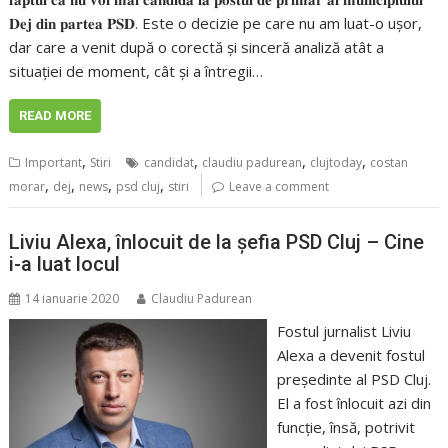
𝐃𝐞𝐣 𝐝𝐢𝐧 𝐩𝐚𝐫𝐭𝐞𝐚 𝐏𝐒𝐃. Este o decizie pe care nu am luat-o ușor,
dar care a venit după o corectă și sinceră analiză atât a
situației de moment, cât și a întregii…
READ MORE
,
,
,
,
Important
Stiri
candidat
claudiu padurean
clujtoday
costan
,
,
,
,
morar
dej
news
psd cluj
stiri
Leave a comment
Liviu Alexa, înlocuit de la șefia PSD Cluj – Cine
i-a luat locul
14 ianuarie 2020
Claudiu Padurean
Fostul jurnalist Liviu
Alexa a devenit fostul
președinte al PSD Cluj.
El a fost înlocuit azi din
funcție, însă, potrivit