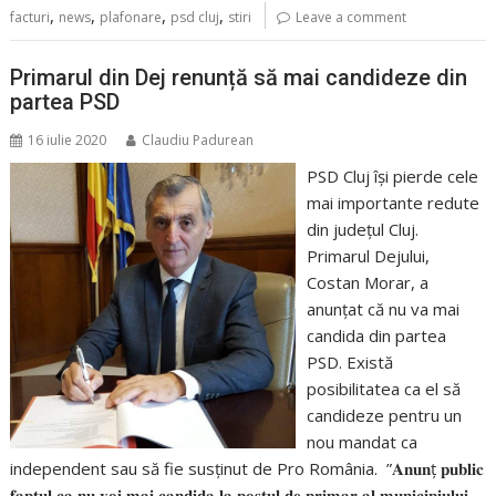
,
,
,
,
facturi
news
plafonare
psd cluj
stiri
Leave a comment
Primarul din Dej renunță să mai candideze din
partea PSD
16 iulie 2020
Claudiu Padurean
PSD Cluj își pierde cele
mai importante redute
din județul Cluj.
Primarul Dejului,
Costan Morar, a
anunțat că nu va mai
candida din partea
PSD. Există
posibilitatea ca el să
candideze pentru un
nou mandat ca
independent sau să fie susținut de Pro România. ”𝐀𝐧𝐮𝐧ț 𝐩𝐮𝐛𝐥𝐢𝐜
𝐟𝐚𝐩𝐭𝐮𝐥 𝐜𝐚 𝐧𝐮 𝐯𝐨𝐢 𝐦𝐚𝐢 𝐜𝐚𝐧𝐝𝐢𝐝𝐚 𝐥𝐚 𝐩𝐨𝐬𝐭𝐮𝐥 𝐝𝐞 𝐩𝐫𝐢𝐦𝐚𝐫 𝐚𝐥 𝐦𝐮𝐧𝐢𝐜𝐢𝐩𝐢𝐮𝐥𝐮𝐢