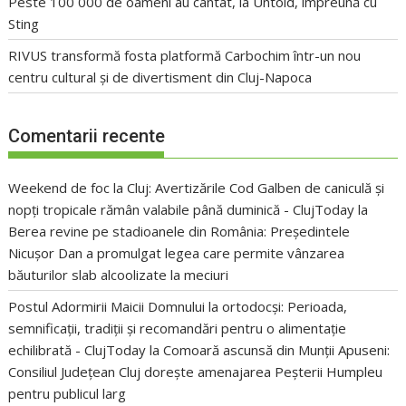
Peste 100 000 de oameni au cântat, la Untold, împreună cu
Sting
RIVUS transformă fosta platformă Carbochim într-un nou
centru cultural și de divertisment din Cluj-Napoca
Comentarii recente
Weekend de foc la Cluj: Avertizările Cod Galben de caniculă și
nopți tropicale rămân valabile până duminică - ClujToday
la
Berea revine pe stadioanele din România: Președintele
Nicușor Dan a promulgat legea care permite vânzarea
băuturilor slab alcoolizate la meciuri
Postul Adormirii Maicii Domnului la ortodocși: Perioada,
semnificații, tradiții și recomandări pentru o alimentație
echilibrată - ClujToday
la
Comoară ascunsă din Munții Apuseni:
Consiliul Județean Cluj dorește amenajarea Peșterii Humpleu
pentru publicul larg