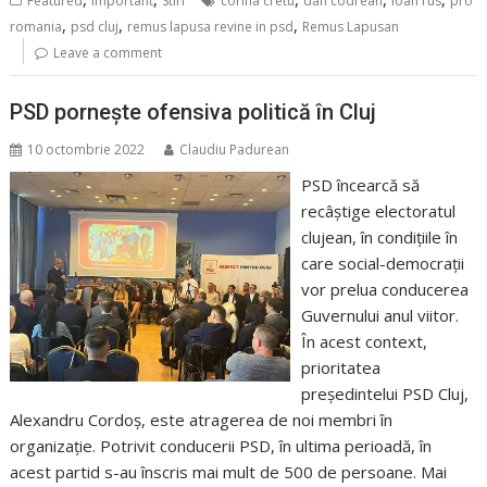
Featured
Important
Stiri
corina cretu
dan codrean
ioan rus
pro
,
,
,
romania
psd cluj
remus lapusa revine in psd
Remus Lapusan
Leave a comment
PSD pornește ofensiva politică în Cluj
10 octombrie 2022
Claudiu Padurean
PSD încearcă să
recâștige electoratul
clujean, în condițiile în
care social-democrații
vor prelua conducerea
Guvernului anul viitor.
În acest context,
prioritatea
președintelui PSD Cluj,
Alexandru Cordoș, este atragerea de noi membri în
organizație. Potrivit conducerii PSD, în ultima perioadă, în
acest partid s-au înscris mai mult de 500 de persoane. Mai