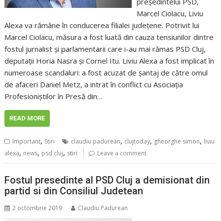
președintelui PSD,
Marcel Ciolacu, Liviu
Alexa va rămâne în conducerea filialei județene. Potrivit lui
Marcel Ciolacu, măsura a fost luată din cauza tensiunilor dintre
fostul jurnalist și parlamentarii care i-au mai rămas PSD Cluj,
deputații Horia Nasra și Cornel Itu. Liviu Alexa a fost implicat în
numeroase scandaluri: a fost acuzat de șantaj de către omul
de afaceri Daniel Metz, a intrat în conflict cu Asociația
Profesioniștilor în Presă din…
READ MORE
,
,
,
,
Important
Stiri
claudiu padurean
clujtoday
gheorghe simon
liviu
,
,
,
alexa
news
psd cluj
stiri
Leave a comment
Fostul presedinte al PSD Cluj a demisionat din
partid si din Consiliul Judetean
2 octombrie 2019
Claudiu Padurean