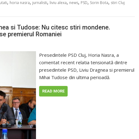
,
,
,
,
,
,
,
tati
horia nasra
jurnalisti
liviu alexa
news
PSD
Sorin Bota
stiri Cluj
gnea si Tudose: Nu citesc stiri mondene.
se premierul Romaniei
Presedintele PSD Cluj, Horia Nasra, a
comentat recent relatia tensionată dintre
presedintele PSD, Liviu Dragnea si premierul
Mihai Tudose din ultima perioadă.
READ MORE