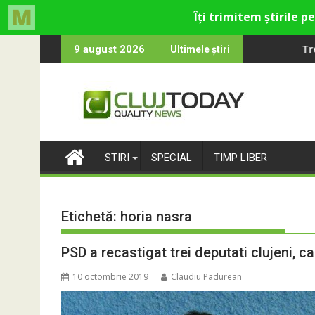
Skip
n Cluj
n: Almost Still
Trendyol revine la UNTOLD
9 august 2026
Ultimele știri
to
content
STIRI
SPECIAL
TIMP LIBER
Etichetă:
horia nasra
PSD a recastigat trei deputati clujeni, 
10 octombrie 2019
Claudiu Padurean