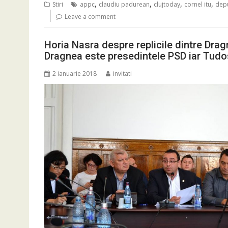
,
,
,
,
Stiri
appc
claudiu padurean
clujtoday
cornel itu
depu
Leave a comment
Horia Nasra despre replicile dintre Dra
Dragnea este presedintele PSD iar Tudo
2 ianuarie 2018
invitati