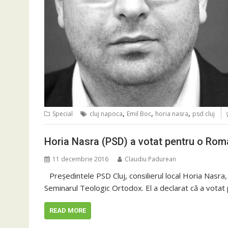
,
,
,
Special
cluj napoca
Emil Boc
horia nasra
psd cluj
Horia Nasra (PSD) a votat pentru o Româ
11 decembrie 2016
Claudiu Padurean
Preşedintele PSD Cluj, consilierul local Horia Nasra,
Seminarul Teologic Ortodox. El a declarat că a votat 
READ MORE