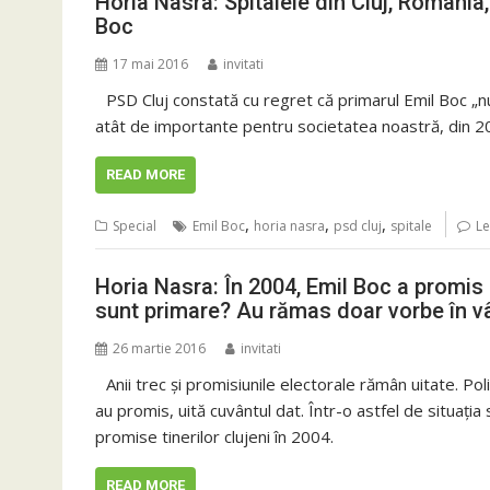
Horia Nasra: Spitalele din Cluj, România
Boc
17 mai 2016
invitati
PSD Cluj constată cu regret că primarul Emil Boc „nu
atât de importante pentru societatea noastră, din 2
READ MORE
,
,
,
Special
Emil Boc
horia nasra
psd cluj
spitale
L
Horia Nasra: În 2004, Emil Boc a promis 
sunt primare? Au rămas doar vorbe în v
26 martie 2016
invitati
Anii trec și promisiunile electorale rămân uitate. Polit
au promis, uită cuvântul dat. Într-o astfel de situați
promise tinerilor clujeni în 2004.
READ MORE