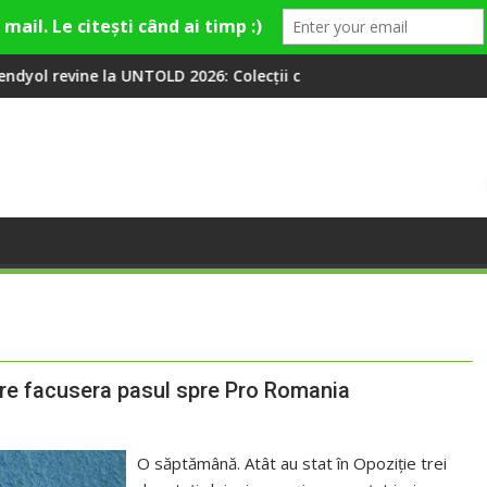
 2026: Colecții capsulă lansate cu Gina, Smiley și Theo Rose și 
Peste 100 000 de oameni au cânta
care facusera pasul spre Pro Romania
O săptămână. Atât au stat în Opoziţie trei