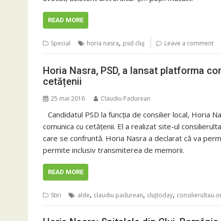
READ MORE
,
Special
horia nasra
psd cluj
Leave a comment
Horia Nasra, PSD, a lansat platforma con
cetățenii
25 mai 2016
Claudiu Padurean
Candidatul PSD la funcția de consilier local, Horia N
comunica cu cetățenii. El a realizat site-ul consilieru
care se confruntă. Horia Nasra a declarat că va permite
permite inclusiv transmiterea de memorii.
READ MORE
,
,
,
Stiri
alde
claudiu padurean
clujtoday
consilierultau.o