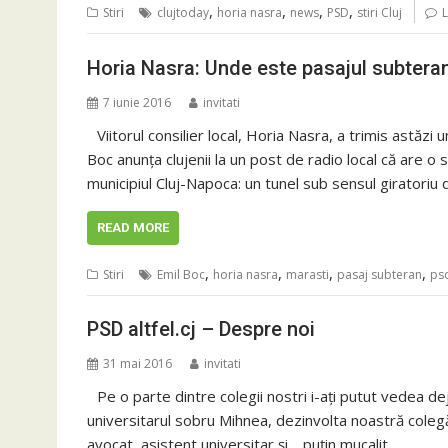
,
,
,
,
Stiri
clujtoday
horia nasra
news
PSD
stiri Cluj
Horia Nasra: Unde este pasajul subteran
7 iunie 2016
invitati
Viitorul consilier local, Horia Nasra, a trimis astăz
Boc anunța clujenii la un post de radio local că are o
municipiul Cluj-Napoca: un tunel sub sensul giratoriu d
READ MORE
,
,
,
,
Stiri
Emil Boc
horia nasra
marasti
pasaj subteran
psd
PSD altfel.cj – Despre noi
31 mai 2016
invitati
Pe o parte dintre colegii nostri i-aţi putut vedea d
universitarul sobru Mihnea, dezinvolta noastră colegă 
avocat, asistent universitar şi… puţin mucalit.