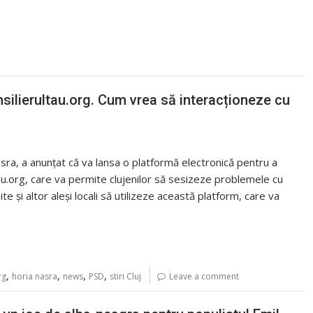
silierultau.org. Cum vrea să interacționeze cu
asra, a anunțat că va lansa o platformă electronică pentru a
ltau.org, care va permite clujenilor să sesizeze problemele cu
 și altor aleși locali să utilizeze această platform, care va
,
,
,
,
rg
horia nasra
news
PSD
stiri Cluj
Leave a comment