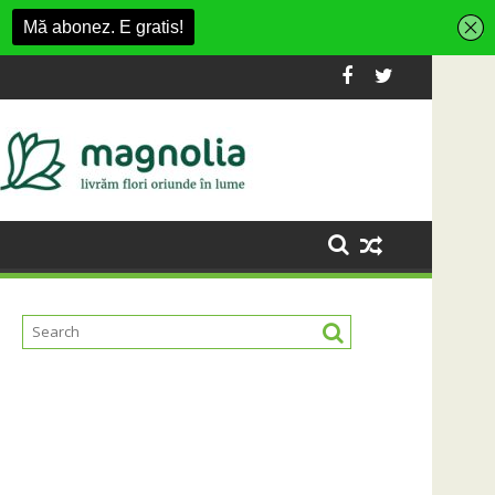
comercianți români parteneri, în premieră la Fashion Village
t, la Untold, împreună cu Sting
RIVUS transformă fosta platformă Carboch