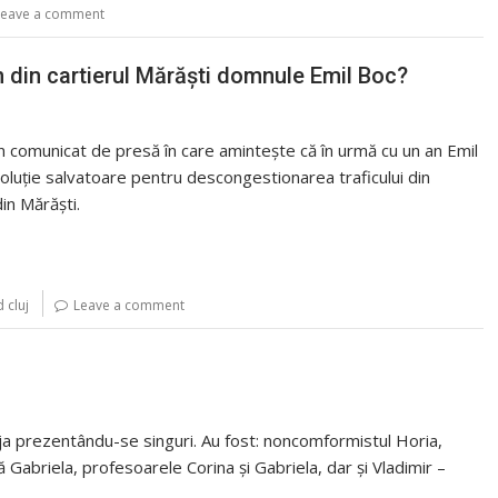
Leave a comment
 din cartierul Mărăști domnule Emil Boc?
i un comunicat de presă în care amintește că în urmă cu un an Emil
 soluție salvatoare pentru descongestionarea traficului din
in Mărăşti.
 cluj
Leave a comment
eja prezentându-se singuri. Au fost: noncomformistul Horia,
Gabriela, profesoarele Corina şi Gabriela, dar şi Vladimir –