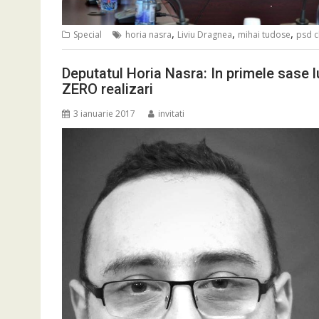
,
,
,
Special
horia nasra
Liviu Dragnea
mihai tudose
psd c
Deputatul Horia Nasra: In primele sase l
ZERO realizari
3 ianuarie 2017
invitati