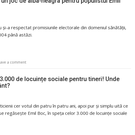
, un joc de alba-neagra pentru populistul Emil
 și-a respectat promisiunile electorale din domeniul sănătății,
004 până astăzi.
eave a comment
3.000 de locuințe sociale pentru tineri! Unde
ânt?
icienii cer votul din patru în patru ani, apoi pur și simplu uită ce
a se regăsește Emil Boc, în speța celor 3.000 de locuințe sociale