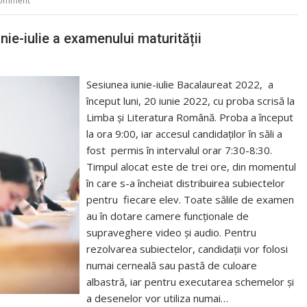
comment
ie-iulie a examenului maturității
Sesiunea iunie-iulie Bacalaureat 2022, a
început luni, 20 iunie 2022, cu proba scrisă la
Limba și Literatura Română. Proba a început
la ora 9:00, iar accesul candidaților în săli a
fost permis în intervalul orar 7:30-8:30.
Timpul alocat este de trei ore, din momentul
în care s-a încheiat distribuirea subiectelor
pentru fiecare elev. Toate sălile de examen
au în dotare camere funcționale de
supraveghere video și audio. Pentru
rezolvarea subiectelor, candidații vor folosi
numai cerneală sau pastă de culoare
albastră, iar pentru executarea schemelor și
a desenelor vor utiliza numai…