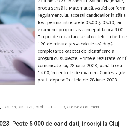
21 iunie 2023, în cadrul Evaluării Naționale,
proba scrisă la Matematică. Astfel conform
regulamentului, accesul candidaţilor în săli a
fost permis între orele 08:00 și 08:30, iar
examenul propriu-zis a început la ora 9:00.
Timpul de redactare a subiectelor a fost de
120 de minute şi s-a calculează după
completarea casetei de identificare a
broșurii cu subiecte. Primele rezultate vor fi
comunicate joi, 28 iunie 2023, până la ora
14:00, în centrele de examen. Contestațiile
pot fi depuse în zilele de 28 iunie 2023…
,
,
,
examen
gimnaziu
proba scrisa
Leave a comment
23: Peste 5 000 de candidați, înscriși la Cluj