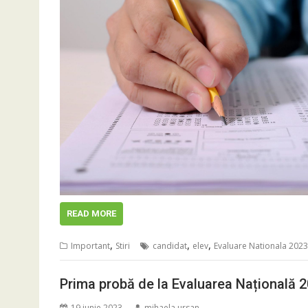
READ MORE
,
,
,
Important
Stiri
candidat
elev
Evaluare Nationala 2023
Prima probă de la Evaluarea Națională 20
19 iunie 2023
mihaela.ursan