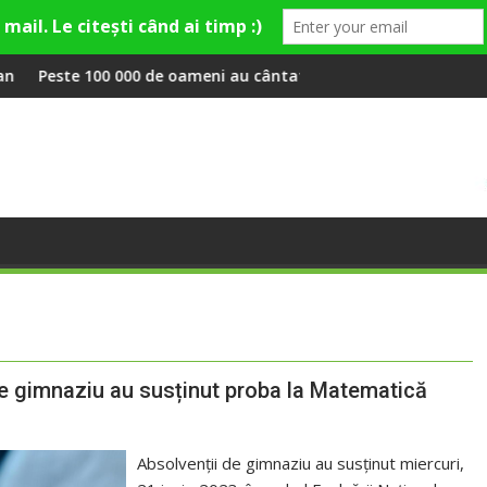
eo Rose și comercianți români parteneri, în premieră la Fashion 
i au cântat, la Untold, împreună cu Sting
RIVUS transformă fosta platfo
de gimnaziu au susținut proba la Matematică
Absolvenții de gimnaziu au susținut miercuri,