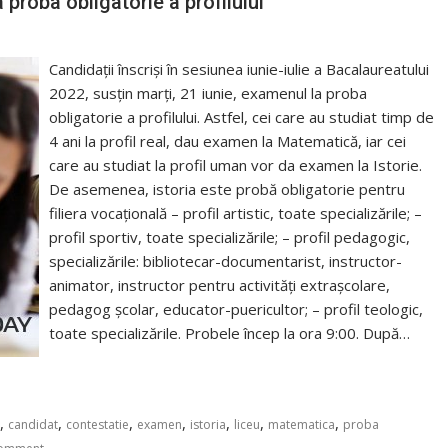
proba obligatorie a profilului
Candidații înscriși în sesiunea iunie-iulie a Bacalaureatului
2022, susțin marți, 21 iunie, examenul la proba
obligatorie a profilului. Astfel, cei care au studiat timp de
4 ani la profil real, dau examen la Matematică, iar cei
care au studiat la profil uman vor da examen la Istorie.
De asemenea, istoria este probă obligatorie pentru
filiera vocaţională – profil artistic, toate specializările; –
profil sportiv, toate specializările; – profil pedagogic,
specializările: bibliotecar-documentarist, instructor-
animator, instructor pentru activităţi extraşcolare,
pedagog şcolar, educator-puericultor; – profil teologic,
toate specializările. Probele încep la ora 9:00. După…
,
,
,
,
,
,
,
candidat
contestatie
examen
istoria
liceu
matematica
proba