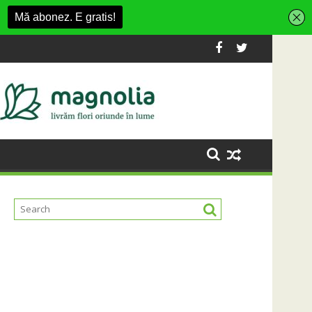
Village
rmă Carbochim într-un nou centru cultural și de divertisment d
Când luna devine o întrebare