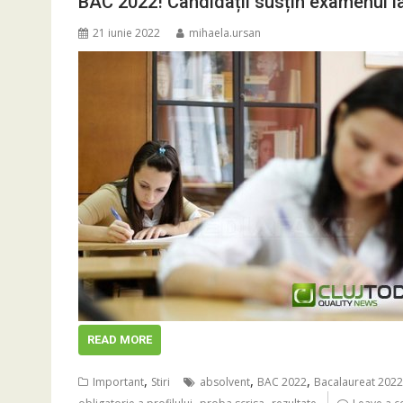
BAC 2022! Candidații susțin examenul la 
21 iunie 2022
mihaela.ursan
READ MORE
,
,
,
Important
Stiri
absolvent
BAC 2022
Bacalaureat 2022
,
,