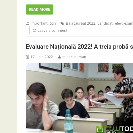
READ MORE
,
,
,
,
Important
Stiri
Balacaureat 2022
candidat
elev
exam
Leave a comment
Evaluare Națională 2022! A treia probă 
17 iunie 2022
mihaela.ursan