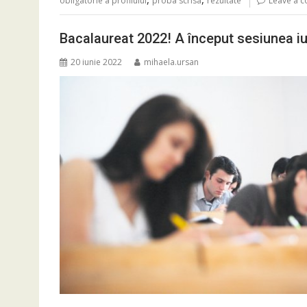
obligatorie a profilului
proba scrisa
rezultate
Leave a 
Bacalaureat 2022! A început sesiunea iun
20 iunie 2022
mihaela.ursan