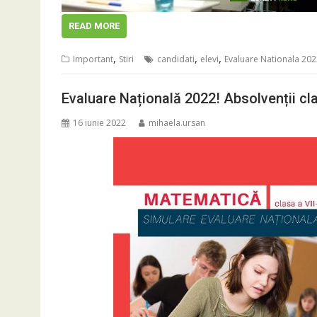
READ MORE
,
,
,
Important
Stiri
candidati
elevi
Evaluare Nationala 20
Evaluare Națională 2022! Absolvenții cla
16 iunie 2022
mihaela.ursan