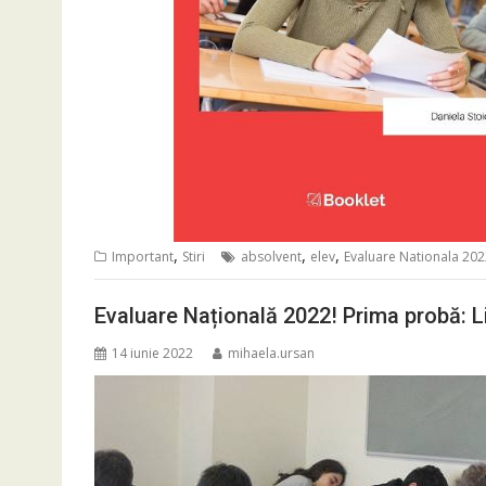
,
,
,
Important
Stiri
absolvent
elev
Evaluare Nationala 20
Evaluare Națională 2022! Prima probă: 
14 iunie 2022
mihaela.ursan