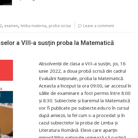
,
,
,
22
examen
limba materna
proba scrisa
Leave a comment
selor a VIII-a susțin proba la Matematică
Absolvenții de clasa a VIII-a susțin, joi, 16
iunie 2022, a doua probă scrisă din cadrul
Evaluării Naționale, proba la Matematică.
Aceasta a început la ora 09:00, iar accesul în
sălile de examinare a fost permis între 8:00
și 8:30. Subiectele și baremul la Matematică
vor fi publicate pe subiecte.edu.ro în cursul
după amiezii, la fel cum s-a procedat și în
cazul subiectelor la proba de Limba și
Literatura Română. Elevii care aparțin
minorităților naționale urmează să susțină