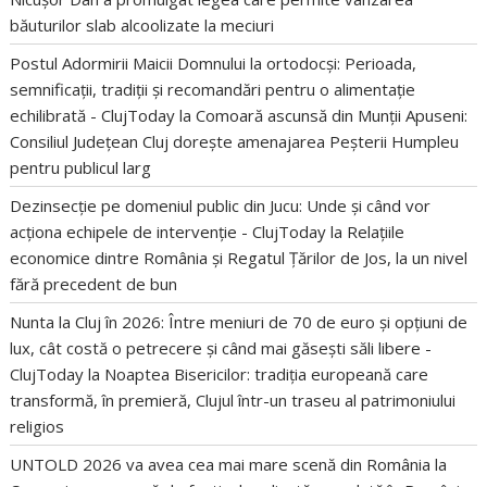
băuturilor slab alcoolizate la meciuri
Postul Adormirii Maicii Domnului la ortodocși: Perioada,
semnificații, tradiții și recomandări pentru o alimentație
echilibrată - ClujToday
la
Comoară ascunsă din Munții Apuseni:
Consiliul Județean Cluj dorește amenajarea Peșterii Humpleu
pentru publicul larg
Dezinsecție pe domeniul public din Jucu: Unde și când vor
acționa echipele de intervenție - ClujToday
la
Relațiile
economice dintre România și Regatul Țărilor de Jos, la un nivel
fără precedent de bun
Nunta la Cluj în 2026: Între meniuri de 70 de euro și opțiuni de
lux, cât costă o petrecere și când mai găsești săli libere -
ClujToday
la
Noaptea Bisericilor: tradiția europeană care
transformă, în premieră, Clujul într-un traseu al patrimoniului
religios
UNTOLD 2026 va avea cea mai mare scenă din România
la