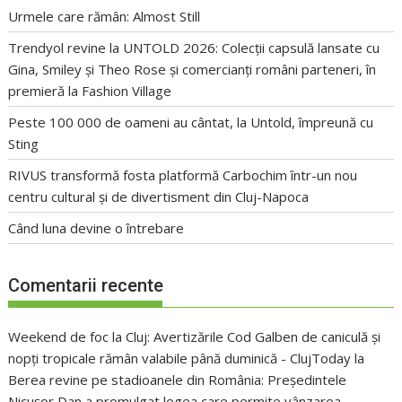
Urmele care rămân: Almost Still
Trendyol revine la UNTOLD 2026: Colecții capsulă lansate cu
Gina, Smiley și Theo Rose și comercianți români parteneri, în
premieră la Fashion Village
Peste 100 000 de oameni au cântat, la Untold, împreună cu
Sting
RIVUS transformă fosta platformă Carbochim într-un nou
centru cultural și de divertisment din Cluj-Napoca
Când luna devine o întrebare
Comentarii recente
Weekend de foc la Cluj: Avertizările Cod Galben de caniculă și
nopți tropicale rămân valabile până duminică - ClujToday
la
Berea revine pe stadioanele din România: Președintele
Nicușor Dan a promulgat legea care permite vânzarea