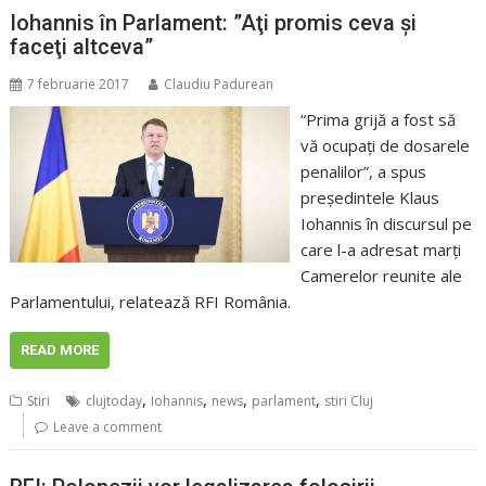
Iohannis în Parlament: ”Aţi promis ceva şi
faceţi altceva”
7 februarie 2017
Claudiu Padurean
“Prima grijă a fost să
vă ocupaţi de dosarele
penalilor”, a spus
preşedintele Klaus
Iohannis în discursul pe
care l-a adresat marţi
Camerelor reunite ale
Parlamentului, relatează RFI România.
READ MORE
,
,
,
,
Stiri
clujtoday
Iohannis
news
parlament
stiri Cluj
Leave a comment