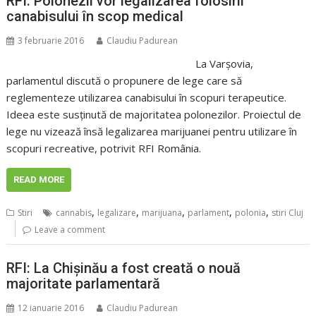
RFI: Polonezii vor legalizarea folosirii
canabisului în scop medical
3 februarie 2016
Claudiu Padurean
La Varșovia,
parlamentul discută o propunere de lege care să
reglementeze utilizarea canabisului în scopuri terapeutice.
Ideea este susținută de majoritatea polonezilor. Proiectul de
lege nu vizează însă legalizarea marijuanei pentru utilizare în
scopuri recreative, potrivit RFI România.
READ MORE
,
,
,
,
,
Stiri
cannabis
legalizare
marijuana
parlament
polonia
stiri Cluj
Leave a comment
RFI: La Chișinău a fost creată o nouă
majoritate parlamentară
12 ianuarie 2016
Claudiu Padurean