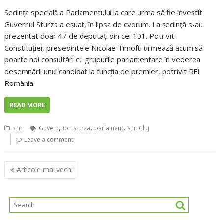
Sedința specială a Parlamentului la care urma să fie investit
Guvernul Sturza a eșuat, în lipsa de cvorum. La ședință s-au
prezentat doar 47 de deputați din cei 101. Potrivit
Constituției, presedintele Nicolae Timofti urmează acum să
poarte noi consultări cu grupurile parlamentare în vederea
desemnării unui candidat la funcția de premier, potrivit RFI
România.
READ MORE
,
,
,
Stiri
Guvern
ion sturza
parlament
stiri Cluj
Leave a comment
Navigare
Articole mai vechi
în
articole