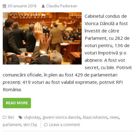
30 ianuarie 2018
Claudiu Padurean
Cabinetul condus de
Viorica Dăncilă a fost
învestit de către
Parlament, cu 282 de
voturi pentru, 136 de
voturi împotrivă şi o
abţinere. A fost vot
secret, cu bile. Potrivit
comunicării oficiale, în plen au fost 429 de parlamentari
prezenţi. 419 voturi au fost valabil exprimate, potrivit RFI
România.
READ MORE
,
,
,
,
Stiri
clujtoday
guvern viorica dancila
klaus iohannis
news
,
parlament
stiri Cluj
Leave a comment