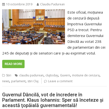
10 octombrie 2019
Claudiu Padurean
Este oficial, moţiunea
de cenzură depusă
împotriva Guvernului
PSD a trecut. Pentru
demiterea Guvernului
Dăncilă au votat 238
de parlamentari din cei
245 de deputaţi şi de senatori care şi-au exprimat votul.
READ MORE
,
,
,
,
Stiri
claudiu padurean
clujtoday
Guvern
motiune de cenzura
,
,
news
parlament
stiri Cluj
Leave a comment
Guvernul Dăncilă, vot de încredere în
Parlament. Klaus Iohannis: Sper să înceteze şi
această ţopăială guvernamentală!