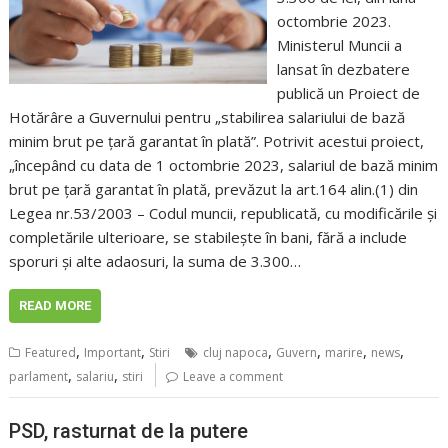
octombrie 2023.
Ministerul Muncii a
lansat în dezbatere
publică un Proiect de
Hotărâre a Guvernului pentru „stabilirea salariului de bază
minim brut pe ţară garantat în plată”. Potrivit acestui proiect,
„începând cu data de 1 octombrie 2023, salariul de bază minim
brut pe ţară garantat în plată, prevăzut la art.164 alin.(1) din
Legea nr.53/2003 – Codul muncii, republicată, cu modificările şi
completările ulterioare, se stabileşte în bani, fără a include
sporuri şi alte adaosuri, la suma de 3.300…
READ MORE
,
,
,
,
,
,
Featured
Important
Stiri
cluj napoca
Guvern
marire
news
,
,
parlament
salariu
stiri
Leave a comment
PSD, rasturnat de la putere