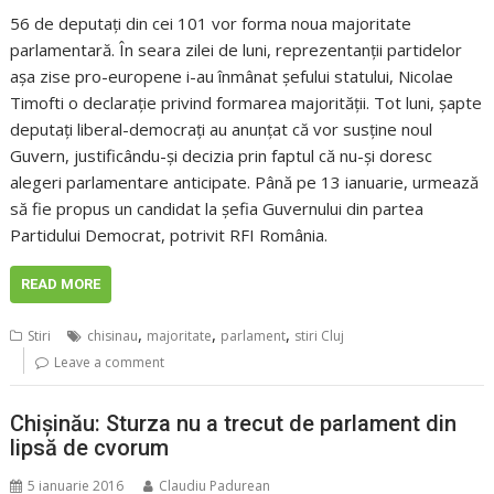
56 de deputați din cei 101 vor forma noua majoritate
parlamentară. În seara zilei de luni, reprezentanții partidelor
așa zise pro-europene i-au înmânat șefului statului, Nicolae
Timofti o declarație privind formarea majorității. Tot luni, șapte
deputați liberal-democrați au anunțat că vor susține noul
Guvern, justificându-și decizia prin faptul că nu-și doresc
alegeri parlamentare anticipate. Până pe 13 ianuarie, urmează
să fie propus un candidat la șefia Guvernului din partea
Partidului Democrat, potrivit RFI România.
READ MORE
,
,
,
Stiri
chisinau
majoritate
parlament
stiri Cluj
Leave a comment
Chișinău: Sturza nu a trecut de parlament din
lipsă de cvorum
5 ianuarie 2016
Claudiu Padurean