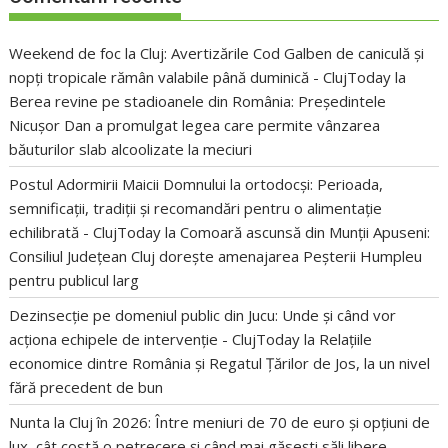
Weekend de foc la Cluj: Avertizările Cod Galben de caniculă și
nopți tropicale rămân valabile până duminică - ClujToday
la
Berea revine pe stadioanele din România: Președintele
Nicușor Dan a promulgat legea care permite vânzarea
băuturilor slab alcoolizate la meciuri
Postul Adormirii Maicii Domnului la ortodocși: Perioada,
semnificații, tradiții și recomandări pentru o alimentație
echilibrată - ClujToday
la
Comoară ascunsă din Munții Apuseni:
Consiliul Județean Cluj dorește amenajarea Peșterii Humpleu
pentru publicul larg
Dezinsecție pe domeniul public din Jucu: Unde și când vor
acționa echipele de intervenție - ClujToday
la
Relațiile
economice dintre România și Regatul Țărilor de Jos, la un nivel
fără precedent de bun
Nunta la Cluj în 2026: Între meniuri de 70 de euro și opțiuni de
lux, cât costă o petrecere și când mai găsești săli libere -