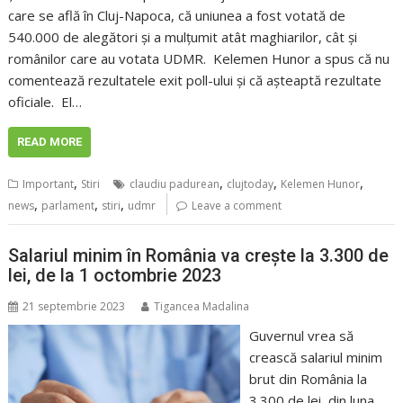
care se află în Cluj-Napoca, că uniunea a fost votată de
540.000 de alegători și a mulțumit atât maghiarilor, cât și
românilor care au votata UDMR. Kelemen Hunor a spus că nu
comentează rezultatele exit poll-ului și că așteaptă rezultate
oficiale. El…
READ MORE
,
,
,
,
Important
Stiri
claudiu padurean
clujtoday
Kelemen Hunor
,
,
,
news
parlament
stiri
udmr
Leave a comment
Salariul minim în România va crește la 3.300 de
lei, de la 1 octombrie 2023
21 septembrie 2023
Tigancea Madalina
Guvernul vrea să
crească salariul minim
brut din România la
3.300 de lei, din luna