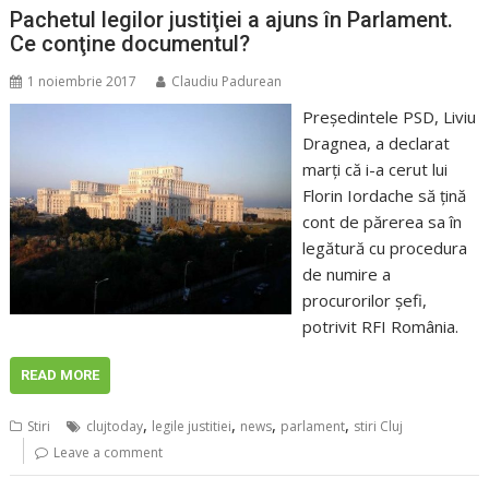
Pachetul legilor justiţiei a ajuns în Parlament.
Ce conţine documentul?
1 noiembrie 2017
Claudiu Padurean
Preşedintele PSD, Liviu
Dragnea, a declarat
marţi că i-a cerut lui
Florin Iordache să ţină
cont de părerea sa în
legătură cu procedura
de numire a
procurorilor şefi,
potrivit RFI România.
READ MORE
,
,
,
,
Stiri
clujtoday
legile justitiei
news
parlament
stiri Cluj
Leave a comment