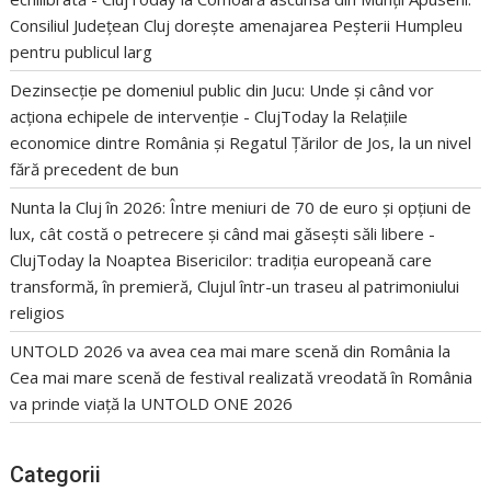
Consiliul Județean Cluj dorește amenajarea Peșterii Humpleu
pentru publicul larg
Dezinsecție pe domeniul public din Jucu: Unde și când vor
acționa echipele de intervenție - ClujToday
la
Relațiile
economice dintre România și Regatul Țărilor de Jos, la un nivel
fără precedent de bun
Nunta la Cluj în 2026: Între meniuri de 70 de euro și opțiuni de
lux, cât costă o petrecere și când mai găsești săli libere -
ClujToday
la
Noaptea Bisericilor: tradiția europeană care
transformă, în premieră, Clujul într-un traseu al patrimoniului
religios
UNTOLD 2026 va avea cea mai mare scenă din România
la
Cea mai mare scenă de festival realizată vreodată în România
va prinde viață la UNTOLD ONE 2026
Categorii