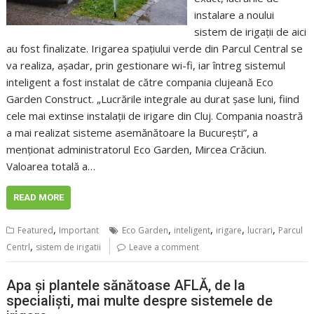
instalare a noului
sistem de irigații de aici
au fost finalizate. Irigarea spațiului verde din Parcul Central se
va realiza, așadar, prin gestionare wi-fi, iar întreg sistemul
inteligent a fost instalat de către compania clujeană Eco
Garden Construct. „Lucrările integrale au durat șase luni, fiind
cele mai extinse instalații de irigare din Cluj. Compania noastră
a mai realizat sisteme asemănătoare la București”, a
menționat administratorul Eco Garden, Mircea Crăciun.
Valoarea totală a…
READ MORE
,
,
,
,
,
Featured
Important
Eco Garden
inteligent
irigare
lucrari
Parcul
,
Centrl
sistem de irigatii
Leave a comment
Apa și plantele sănătoase AFLĂ, de la
specialiști, mai multe despre sistemele de