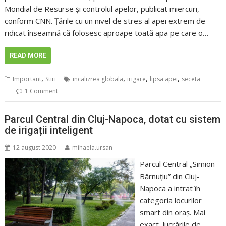
Mondial de Resurse și controlul apelor, publicat miercuri,
conform CNN. Țările cu un nivel de stres al apei extrem de
ridicat înseamnă că folosesc aproape toată apa pe care o…
READ MORE
,
,
,
,
Important
Stiri
incalizrea globala
irigare
lipsa apei
seceta
1 Comment
Parcul Central din Cluj-Napoca, dotat cu sistem
de irigații inteligent
12 august 2020
mihaela.ursan
Parcul Central „Simion
Bărnuțiu” din Cluj-
Napoca a intrat în
categoria locurilor
smart din oraș. Mai
exact, lucrările de