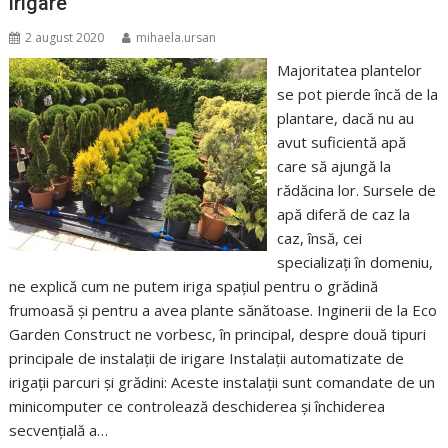
irigare
2 august 2020
mihaela.ursan
Majoritatea plantelor
se pot pierde încă de la
plantare, dacă nu au
avut suficientă apă
care să ajungă la
rădăcina lor. Sursele de
apă diferă de caz la
caz, însă, cei
specializați în domeniu,
ne explică cum ne putem iriga spațiul pentru o grădină
frumoasă și pentru a avea plante sănătoase. Inginerii de la Eco
Garden Construct ne vorbesc, în principal, despre două tipuri
principale de instalații de irigare Instalaţii automatizate de
irigaţii parcuri şi grădini: Aceste instalaţii sunt comandate de un
minicomputer ce controlează deschiderea şi închiderea
secvenţială a…