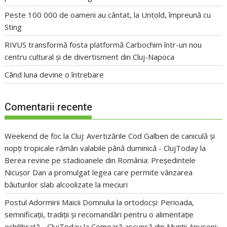
Peste 100 000 de oameni au cântat, la Untold, împreună cu
Sting
RIVUS transformă fosta platformă Carbochim într-un nou
centru cultural și de divertisment din Cluj-Napoca
Când luna devine o întrebare
Comentarii recente
Weekend de foc la Cluj: Avertizările Cod Galben de caniculă și
nopți tropicale rămân valabile până duminică - ClujToday
la
Berea revine pe stadioanele din România: Președintele
Nicușor Dan a promulgat legea care permite vânzarea
băuturilor slab alcoolizate la meciuri
Postul Adormirii Maicii Domnului la ortodocși: Perioada,
semnificații, tradiții și recomandări pentru o alimentație
echilibrată - ClujToday
la
Comoară ascunsă din Munții Apuseni: