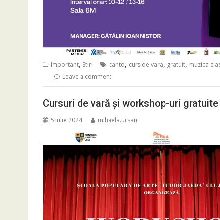
,
,
,
,
Important
Stiri
canto
curs de vara
gratuit
muzica cla
Leave a comment
Cursuri de vară și workshop-uri gratuite
5 iulie 2024
mihaela.ursan