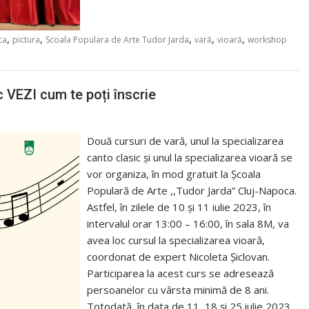
,
,
,
,
,
ca
pictura
Scoala Populara de Arte Tudor Jarda
vară
vioară
workshop
c VEZI cum te poți înscrie
Două cursuri de vară, unul la specializarea
canto clasic și unul la specializarea vioară se
vor organiza, în mod gratuit la Școala
Populară de Arte ,,Tudor Jarda” Cluj-Napoca.
Astfel, în zilele de 10 și 11 iulie 2023, în
intervalul orar 13:00 – 16:00, în sala 8M, va
avea loc cursul la specializarea vioară,
coordonat de expert Nicoleta Șiclovan.
Participarea la acest curs se adresează
persoanelor cu vârsta minimă de 8 ani.
Totodată, în data de 11, 18 și 25 iulie 2023,