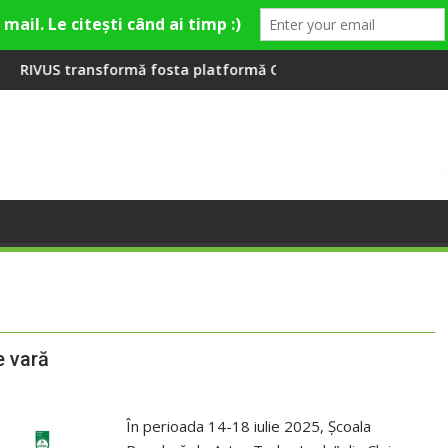
ești
 platformă Carbochim într-un nou centru cultural și de diverti
Când luna devine o întrebare
e vară
În perioada 14-18 iulie 2025, Școala