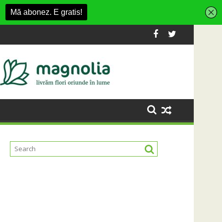
sment din Cluj-Napoca
SportinCluj: Cine este fotbalistul cu do