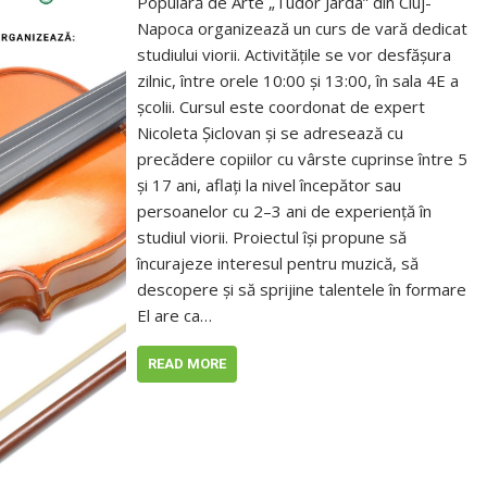
Populară de Arte „Tudor Jarda” din Cluj-
Napoca organizează un curs de vară dedicat
studiului viorii. Activitățile se vor desfășura
zilnic, între orele 10:00 și 13:00, în sala 4E a
școlii. Cursul este coordonat de expert
Nicoleta Șiclovan și se adresează cu
precădere copiilor cu vârste cuprinse între 5
și 17 ani, aflați la nivel începător sau
persoanelor cu 2–3 ani de experiență în
studiul viorii. Proiectul își propune să
încurajeze interesul pentru muzică, să
descopere și să sprijine talentele în formare
El are ca…
READ MORE