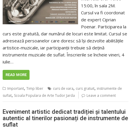
15:00, în sala 2M.
Cursul va fi coordonat
de expert Ciprian
Poenar. Participarea la
curs este gratuită, dar numărul de locuri este limitat. Cursul se
adresează persoanelor care doresc să își dezvolte abilitățile
artistice-muzicale, iar participanții trebuie să dețină
instrumente muzicale de suflat. Înscrierile se încheie vineri, 4
iulie…
READ MORE
,
,
,
Important
Timp liber
curs de vara
curs gratuit
instrumente de
,
suflat
Scoala Populara de Arte Tudor Jarda
Leave a comment
Eveniment artistic dedicat tradiției și talentului
autentic al tinerilor pasionați de instrumente de
suflat