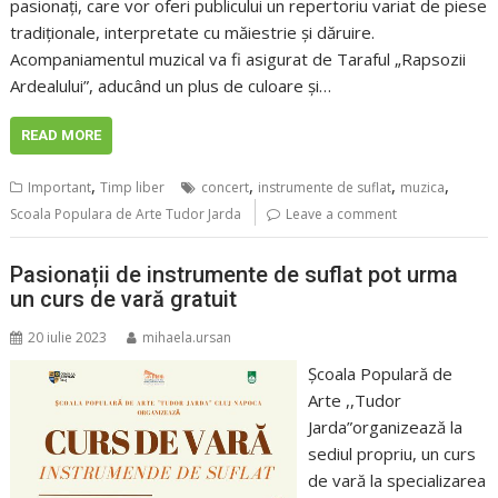
pasionați, care vor oferi publicului un repertoriu variat de piese
tradiționale, interpretate cu măiestrie și dăruire.
Acompaniamentul muzical va fi asigurat de Taraful „Rapsozii
Ardealului”, aducând un plus de culoare și…
READ MORE
,
,
,
,
Important
Timp liber
concert
instrumente de suflat
muzica
Scoala Populara de Arte Tudor Jarda
Leave a comment
Pasionații de instrumente de suflat pot urma
un curs de vară gratuit
20 iulie 2023
mihaela.ursan
Școala Populară de
Arte ,,Tudor
Jarda”organizează la
sediul propriu, un curs
de vară la specializarea