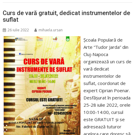
Curs de vară gratuit, dedicat instrumentelor de
suflat
26 iulie 2022
mihaela.ursan
Școala Populară de
Arte “Tudor Jarda” din
Cluj-Napoca
organizează un curs de
vară dedicat
instrumentelor de
suflat, coordonat de
expert Ciprian Poenar.
Desfășurat în perioada
25-28 iulie 2022, orele
10:00-14:00, cursul
este GRATUIT și se
adresează tuturor
acelora care doresc să