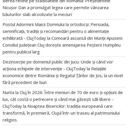
Berea revine pe stadioanele din România: Președintele
Nicușor Dan a promulgat legea care permite vânzarea
băuturilor slab alcoolizate la meciuri
Postul Adormirii Maicii Domnului la ortodocși: Perioada,
semnificații, tradiții și recomandări pentru o alimentație
echilibrată - ClujToday
la
Comoară ascunsă din Munții Apuseni:
Consiliul Județean Cluj dorește amenajarea Peșterii Humpleu
pentru publicul larg
Dezinsecție pe domeniul public din Jucu: Unde și când vor
acționa echipele de intervenție - ClujToday
la
Relațiile
economice dintre România și Regatul Țărilor de Jos, la un nivel
fără precedent de bun
Nunta la Cluj în 2026: Între meniuri de 70 de euro și opțiuni de
lux, cât costă o petrecere și când mai găsești săli libere -
ClujToday
la
Noaptea Bisericilor: tradiția europeană care
transformă, în premieră, Clujul într-un traseu al patrimoniului
religios