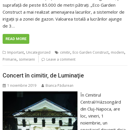
suprafață de peste 85.000 de metri pătrați. „Eco Garden
Construct a mai realizat amenajarea lacurilor, a sistemelor de
irigații și a zonei de gazon. Valoarea totală a lucrărilor ajunge
de 3…
READ MORE
,
,
,
,
Important
Uncategorized
cimitir
Eco Garden Construct
modern
,
Primarie
someseni
Leave a comment
Concert în cimitir, de Luminaţie
1 noiembrie 2019
Bianca Pădurean
În Cimitirul
Central/Házsongárd
din Cluj-Napoca, are
loc, vineri, 1
noiembrie, un
spectacol devenit deja