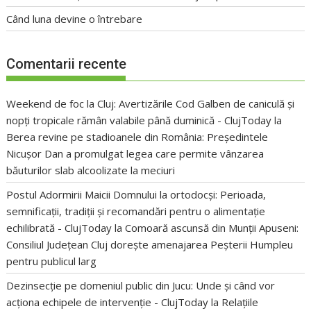
Când luna devine o întrebare
Comentarii recente
Weekend de foc la Cluj: Avertizările Cod Galben de caniculă și
nopți tropicale rămân valabile până duminică - ClujToday
la
Berea revine pe stadioanele din România: Președintele
Nicușor Dan a promulgat legea care permite vânzarea
băuturilor slab alcoolizate la meciuri
Postul Adormirii Maicii Domnului la ortodocși: Perioada,
semnificații, tradiții și recomandări pentru o alimentație
echilibrată - ClujToday
la
Comoară ascunsă din Munții Apuseni:
Consiliul Județean Cluj dorește amenajarea Peșterii Humpleu
pentru publicul larg
Dezinsecție pe domeniul public din Jucu: Unde și când vor
acționa echipele de intervenție - ClujToday
la
Relațiile