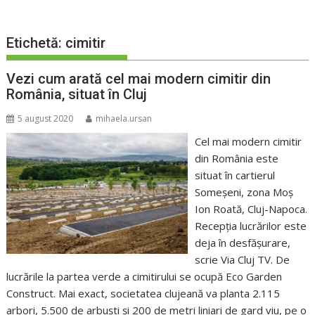
Etichetă:
cimitir
Vezi cum arată cel mai modern cimitir din
România, situat în Cluj
5 august 2020
mihaela.ursan
Cel mai modern cimitir
din România este
situat în cartierul
Someșeni, zona Moș
Ion Roată, Cluj-Napoca.
Recepția lucrărilor este
deja în desfășurare,
scrie Via Cluj TV. De
lucrările la partea verde a cimitirului se ocupă Eco Garden
Construct. Mai exact, societatea clujeană va planta 2.115
arbori, 5.500 de arbuști și 200 de metri liniari de gard viu, pe o