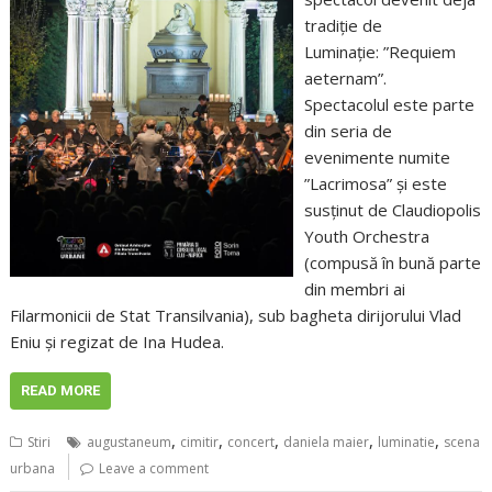
tradiţie de
Luminaţie: ”Requiem
aeternam”.
Spectacolul este parte
din seria de
evenimente numite
”Lacrimosa” şi este
susţinut de Claudiopolis
Youth Orchestra
(compusă în bună parte
din membri ai
Filarmonicii de Stat Transilvania), sub bagheta dirijorului Vlad
Eniu şi regizat de Ina Hudea.
READ MORE
,
,
,
,
,
Stiri
augustaneum
cimitir
concert
daniela maier
luminatie
scena
urbana
Leave a comment