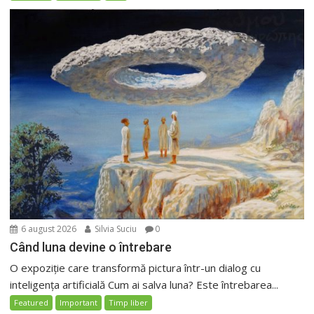
6 august 2026
Silvia Suciu
0
Când luna devine o întrebare
O expoziție care transformă pictura într-un dialog cu
inteligența artificială Cum ai salva luna? Este întrebarea...
Featured
Important
Timp liber