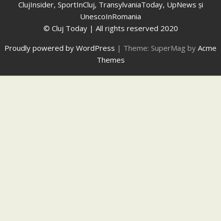
ClujInsider, SportInCluj, TransylvaniaToday, UpNews și
UnescoInRomania
© Cluj Today | All rights reserved 2020
Proudly powered by WordPress
|
Theme: SuperMag by
Acme
Themes