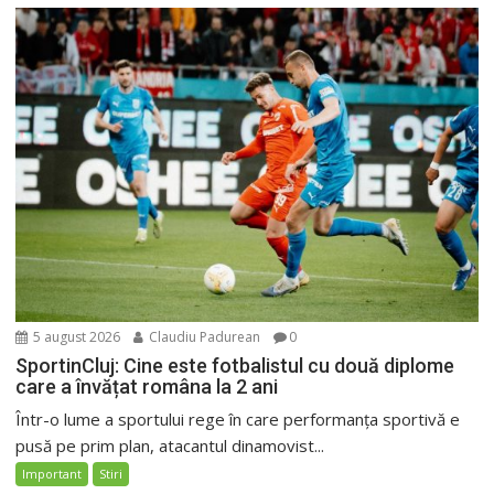
5 august 2026
Claudiu Padurean
0
SportinCluj: Cine este fotbalistul cu două diplome
care a învățat româna la 2 ani
Într-o lume a sportului rege în care performanța sportivă e
pusă pe prim plan, atacantul dinamovist...
Important
Stiri