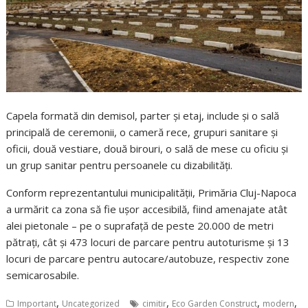
Capela formată din demisol, parter și etaj, include și o sală
principală de ceremonii, o cameră rece, grupuri sanitare și
oficii, două vestiare, două birouri, o sală de mese cu oficiu și
un grup sanitar pentru persoanele cu dizabilități.
Conform reprezentantului municipalității, Primăria Cluj-Napoca
a urmărit ca zona să fie ușor accesibilă, fiind amenajate atât
alei pietonale – pe o suprafață de peste 20.000 de metri
pătrați, cât și 473 locuri de parcare pentru autoturisme și 13
locuri de parcare pentru autocare/autobuze, respectiv zone
semicarosabile.
,
,
,
,
Important
Uncategorized
cimitir
Eco Garden Construct
modern