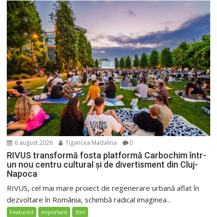
6 august 2026
Tigancea Madalina
0
RIVUS transformă fosta platformă Carbochim într-
un nou centru cultural și de divertisment din Cluj-
Napoca
RIVUS, cel mai mare proiect de regenerare urbană aflat în
dezvoltare în România, schimbă radical imaginea...
Featured
Important
Stiri