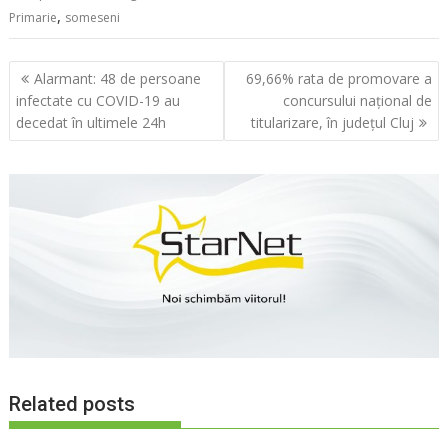
,
Primarie
someseni
Navigare
Alarmant: 48 de persoane
69,66% rata de promovare a
în
infectate cu COVID-19 au
concursului național de
articole
decedat în ultimele 24h
titularizare, în județul Cluj
Related posts