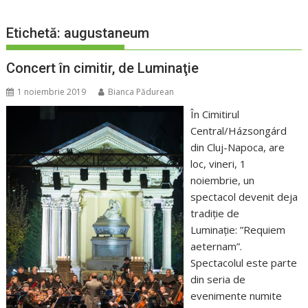
Etichetă:
augustaneum
Concert în cimitir, de Luminaţie
1 noiembrie 2019
Bianca Pădurean
În Cimitirul
Central/Házsongárd
din Cluj-Napoca, are
loc, vineri, 1
noiembrie, un
spectacol devenit deja
tradiţie de
Luminaţie: ”Requiem
aeternam”.
Spectacolul este parte
din seria de
evenimente numite