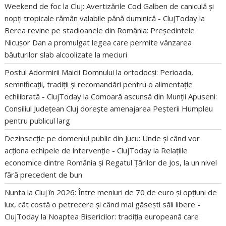
Weekend de foc la Cluj: Avertizările Cod Galben de caniculă și
nopți tropicale rămân valabile până duminică - ClujToday
la
Berea revine pe stadioanele din România: Președintele
Nicușor Dan a promulgat legea care permite vânzarea
băuturilor slab alcoolizate la meciuri
Postul Adormirii Maicii Domnului la ortodocși: Perioada,
semnificații, tradiții și recomandări pentru o alimentație
echilibrată - ClujToday
la
Comoară ascunsă din Munții Apuseni:
Consiliul Județean Cluj dorește amenajarea Peșterii Humpleu
pentru publicul larg
Dezinsecție pe domeniul public din Jucu: Unde și când vor
acționa echipele de intervenție - ClujToday
la
Relațiile
economice dintre România și Regatul Țărilor de Jos, la un nivel
fără precedent de bun
Nunta la Cluj în 2026: Între meniuri de 70 de euro și opțiuni de
lux, cât costă o petrecere și când mai găsești săli libere -
ClujToday
la
Noaptea Bisericilor: tradiția europeană care