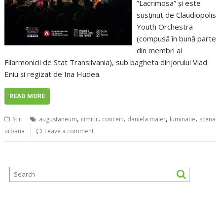
”Lacrimosa” şi este
susţinut de Claudiopolis
Youth Orchestra
(compusă în bună parte
din membri ai
Filarmonicii de Stat Transilvania), sub bagheta dirijorului Vlad
Eniu şi regizat de Ina Hudea.
READ MORE
,
,
,
,
,
Stiri
augustaneum
cimitir
concert
daniela maier
luminatie
scena
urbana
Leave a comment