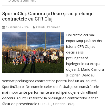
Leave a comment
SportinCluj: Camora și Deac și-au prelungit
contractele cu CFR Cluj
19 ianuarie 2024
Claudiu Padurean
Doi dintre cei mai
importanți jucători din
istoria CFR Cluj au
decis să își
prelungească
înțelegerile cu echipa
clujeană. Mario Camora
și Ciprian Deac au
semnat prelungirea contractelor pentru încă un an, anunță
SportinCluj.ro. De numele celor doi fotbaliști se numără cele
mai importante performanțe ale echipei clujene din ultimul
deceniu. Anunțul referitor la prelungirea contractelor a fost
făcut de președintele CFR Cluj, Cristian Balaj.