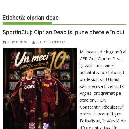
Etichetă:
ciprian deac
SportinCluj: Ciprian Deac își pune ghetele în cui
21 mai 2026
Claudiu Padurean
Mijlocașul de legendă al
CFR Cluj, Ciprian Deac,
își va încheia vineri
activitatea de fotbalist
profesionist. Ultimul
său meci va fi cel cu FC
Argeș, programat pe
stadionul ”Dr.
Constantin Rădulescu”,
potrivit SportinCluj.ro.
Fotbalistul, în vârstă de
40 de ani, a jucat în