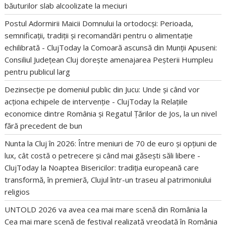
băuturilor slab alcoolizate la meciuri
Postul Adormirii Maicii Domnului la ortodocși: Perioada,
semnificații, tradiții și recomandări pentru o alimentație
echilibrată - ClujToday
la
Comoară ascunsă din Munții Apuseni:
Consiliul Județean Cluj dorește amenajarea Peșterii Humpleu
pentru publicul larg
Dezinsecție pe domeniul public din Jucu: Unde și când vor
acționa echipele de intervenție - ClujToday
la
Relațiile
economice dintre România și Regatul Țărilor de Jos, la un nivel
fără precedent de bun
Nunta la Cluj în 2026: Între meniuri de 70 de euro și opțiuni de
lux, cât costă o petrecere și când mai găsești săli libere -
ClujToday
la
Noaptea Bisericilor: tradiția europeană care
transformă, în premieră, Clujul într-un traseu al patrimoniului
religios
UNTOLD 2026 va avea cea mai mare scenă din România
la
Cea mai mare scenă de festival realizată vreodată în România