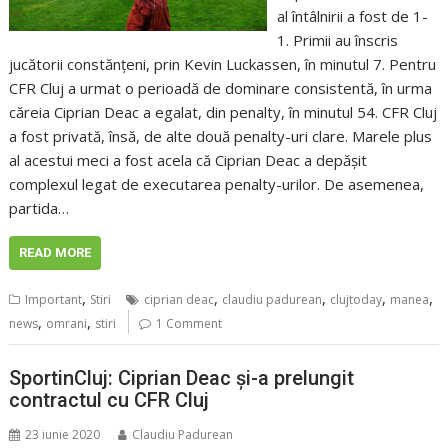
al întâlnirii a fost de 1-
1. Primii au înscris
jucătorii constănțeni, prin Kevin Luckassen, în minutul 7. Pentru
CFR Cluj a urmat o perioadă de dominare consistentă, în urma
căreia Ciprian Deac a egalat, din penalty, în minutul 54. CFR Cluj
a fost privată, însă, de alte două penalty-uri clare. Marele plus
al acestui meci a fost acela că Ciprian Deac a depășit
complexul legat de executarea penalty-urilor. De asemenea,
partida…
READ MORE
,
,
,
,
,
Important
Stiri
ciprian deac
claudiu padurean
clujtoday
manea
,
,
news
omrani
stiri
1 Comment
SportinCluj: Ciprian Deac și-a prelungit
contractul cu CFR Cluj
23 iunie 2020
Claudiu Padurean