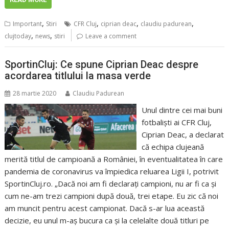
,
,
,
,
Important
Stiri
CFR Cluj
ciprian deac
claudiu padurean
,
,
clujtoday
news
stiri
Leave a comment
SportinCluj: Ce spune Ciprian Deac despre
acordarea titlului la masa verde
28 martie 2020
Claudiu Padurean
Unul dintre cei mai buni
fotbaliști ai CFR Cluj,
Ciprian Deac, a declarat
că echipa clujeană
merită titlul de campioană a României, în eventualitatea în care
pandemia de coronavirus va împiedica reluarea Ligii I, potrivit
SportinCluj.ro. „Dacă noi am fi declarați campioni, nu ar fi ca și
cum ne-am trezi campioni după două, trei etape. Eu zic că noi
am muncit pentru acest campionat. Dacă s-ar lua această
decizie, eu unul m-aș bucura ca și la celelalte două titluri pe