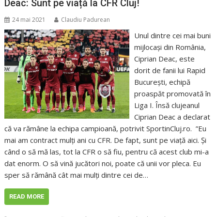
Deac: Sunt pe viață la CFR Cluj!
24 mai 2021
Claudiu Padurean
Unul dintre cei mai buni
mijlocași din România,
Ciprian Deac, este
dorit de fanii lui Rapid
București, echipă
proaspăt promovată în
Liga I. Însă clujeanul
Ciprian Deac a declarat
că va rămâne la echipa campioană, potrivit SportinCluj.ro. ”Eu
mai am contract mulți ani cu CFR. De fapt, sunt pe viață aici. Și
când o să mă las, tot la CFR o să fiu, pentru că acest club mi-a
dat enorm. O să vină jucători noi, poate că unii vor pleca. Eu
sper să rămână cât mai mulți dintre cei de…
READ MORE