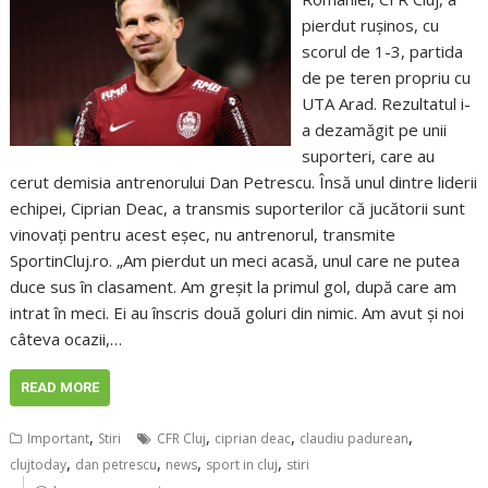
pierdut rușinos, cu
scorul de 1-3, partida
de pe teren propriu cu
UTA Arad. Rezultatul i-
a dezamăgit pe unii
suporteri, care au
cerut demisia antrenorului Dan Petrescu. Însă unul dintre liderii
echipei, Ciprian Deac, a transmis suporterilor că jucătorii sunt
vinovați pentru acest eșec, nu antrenorul, transmite
SportinCluj.ro. „Am pierdut un meci acasă, unul care ne putea
duce sus în clasament. Am greșit la primul gol, după care am
intrat în meci. Ei au înscris două goluri din nimic. Am avut și noi
câteva ocazii,…
READ MORE
,
,
,
,
Important
Stiri
CFR Cluj
ciprian deac
claudiu padurean
,
,
,
,
clujtoday
dan petrescu
news
sport in cluj
stiri