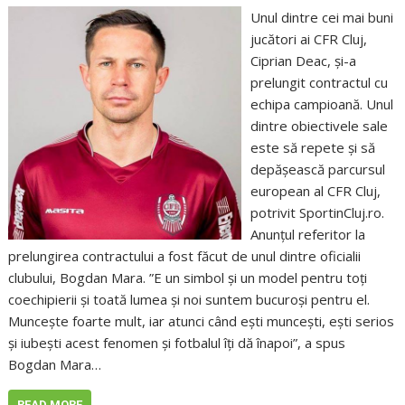
Unul dintre cei mai buni
jucători ai CFR Cluj,
Ciprian Deac, și-a
prelungit contractul cu
echipa campioană. Unul
dintre obiectivele sale
este să repete și să
depășească parcursul
european al CFR Cluj,
potrivit SportinCluj.ro.
Anunțul referitor la
prelungirea contractului a fost făcut de unul dintre oficialii
clubului, Bogdan Mara. ”E un simbol şi un model pentru toţi
coechipierii şi toată lumea şi noi suntem bucuroşi pentru el.
Munceşte foarte mult, iar atunci când eşti munceşti, eşti serios
şi iubeşti acest fenomen şi fotbalul îţi dă înapoi”, a spus
Bogdan Mara…
READ MORE