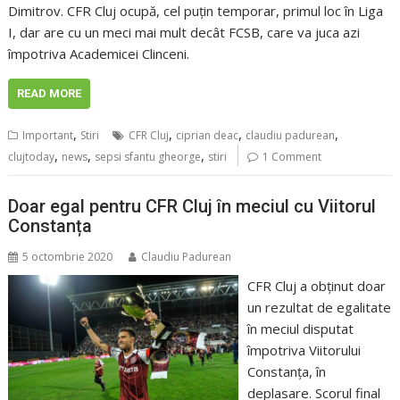
Dimitrov. CFR Cluj ocupă, cel puțin temporar, primul loc în Liga
I, dar are cu un meci mai mult decât FCSB, care va juca azi
împotriva Academicei Clinceni.
READ MORE
,
,
,
,
Important
Stiri
CFR Cluj
ciprian deac
claudiu padurean
,
,
,
clujtoday
news
sepsi sfantu gheorge
stiri
1 Comment
Doar egal pentru CFR Cluj în meciul cu Viitorul
Constanța
5 octombrie 2020
Claudiu Padurean
CFR Cluj a obținut doar
un rezultat de egalitate
în meciul disputat
împotriva Viitorului
Constanța, în
deplasare. Scorul final