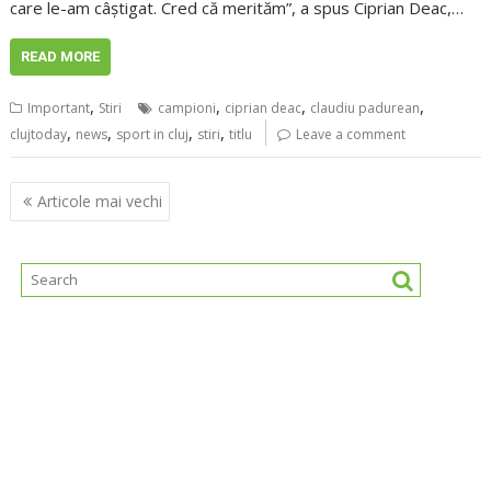
care le-am câștigat. Cred că merităm”, a spus Ciprian Deac,…
READ MORE
,
,
,
,
Important
Stiri
campioni
ciprian deac
claudiu padurean
,
,
,
,
clujtoday
news
sport in cluj
stiri
titlu
Leave a comment
Navigare
Articole mai vechi
în
articole