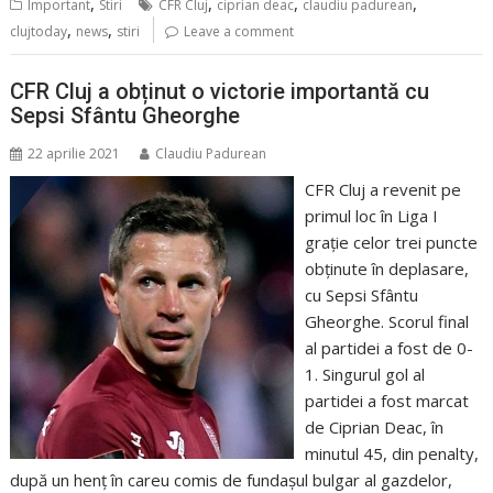
,
,
,
,
Important
Stiri
CFR Cluj
ciprian deac
claudiu padurean
,
,
clujtoday
news
stiri
Leave a comment
CFR Cluj a obținut o victorie importantă cu
Sepsi Sfântu Gheorghe
22 aprilie 2021
Claudiu Padurean
CFR Cluj a revenit pe
primul loc în Liga I
grație celor trei puncte
obținute în deplasare,
cu Sepsi Sfântu
Gheorghe. Scorul final
al partidei a fost de 0-
1. Singurul gol al
partidei a fost marcat
de Ciprian Deac, în
minutul 45, din penalty,
după un henț în careu comis de fundașul bulgar al gazdelor,