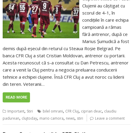
Clujenii au câștigat cu
scorul de 4-1, în
condițiile în care echipa
campioană a rămas
fără antrenor, după ce
Marius Șumudică a fost
demis după eșecul din returul cu Steaua Roșie Belgrad. Pe
banca CFR Cluj a stat Cristian Moldovan, antrenor cu portarii.
Acesta recunoscut că s-a consultat cu Dan Petrescu, antrenor
care a venit la Cluj pentru a negocia preluarea conducerii
tehnice a echipei clujene. Însă CFR Cluj a avut noroc cu liderii
din teren. Veteranii…
READ MORE
,
,
,
,
Important
Stiri
bilel omrani
CFR Cluj
ciprian deac
claudiu
,
,
,
,
padurean
clujtoday
mario camora
news
stiri
Leave a comment