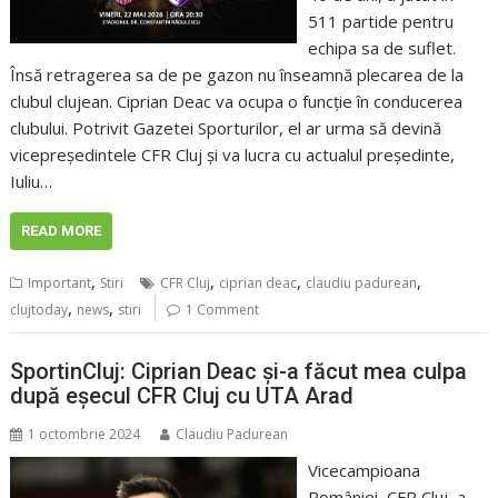
511 partide pentru
echipa sa de suflet.
Însă retragerea sa de pe gazon nu înseamnă plecarea de la
clubul clujean. Ciprian Deac va ocupa o funcție în conducerea
clubului. Potrivit Gazetei Sporturilor, el ar urma să devină
vicepreședintele CFR Cluj și va lucra cu actualul președinte,
Iuliu…
READ MORE
,
,
,
,
Important
Stiri
CFR Cluj
ciprian deac
claudiu padurean
,
,
clujtoday
news
stiri
1 Comment
SportinCluj: Ciprian Deac și-a făcut mea culpa
după eșecul CFR Cluj cu UTA Arad
1 octombrie 2024
Claudiu Padurean
Vicecampioana
României, CFR Cluj, a