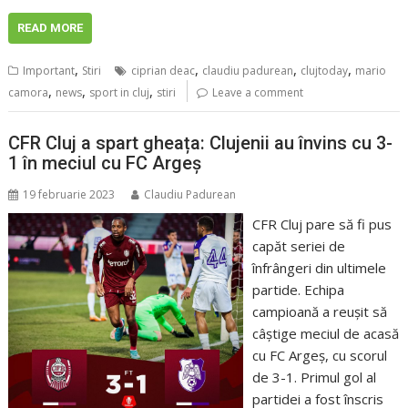
READ MORE
,
,
,
,
Important
Stiri
ciprian deac
claudiu padurean
clujtoday
mario
,
,
,
camora
news
sport in cluj
stiri
Leave a comment
CFR Cluj a spart gheața: Clujenii au învins cu 3-
1 în meciul cu FC Argeș
19 februarie 2023
Claudiu Padurean
CFR Cluj pare să fi pus
capăt seriei de
înfrângeri din ultimele
partide. Echipa
campioană a reușit să
câștige meciul de acasă
cu FC Argeș, cu scorul
de 3-1. Primul gol al
partidei a fost înscris