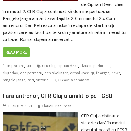
de Ciprian Deac, chiar
în minutul 2. CFR Cluj a continuat să domine partida, iar
Rangelo Janga a mărit avantajul la 2-0 în minutul 25. Cum
antrenorul Dan Petrescu a inclus în echipa de start mulți
jucători care au făcut parte și din garnitura aliniată în meciul tur
cu Lazio Roma, clujenii au încercat…
READ MORE
,
,
,
,
Important
Stiri
CFR Cluj
ciprian deac
claudiu padurean
,
,
,
,
,
,
clujtoday
dan petrescu
denis kolinger
ermal krasniqi
fc arges
news
,
,
rangelo janga
stiri
victorie
Leave a comment
Fără antrenor, CFR Cluj a umilit-o pe FCSB
30 august 2021
Claudiu Padurean
CFR Cluj a obținut o
victorie clară în meciul
disputat acasă cu FCSB.