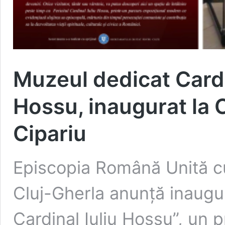
Muzeul dedicat Cardin
Hossu, inaugurat la C
Cipariu
Episcopia Română Unită c
Cluj-Gherla anunță inaugur
Cardinal Iuliu Hossu”, un