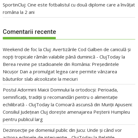
SportinCluj: Cine este fotbalistul cu două diplome care a învățat
româna la 2 ani
Comentarii recente
Weekend de foc la Cluj: Avertizările Cod Galben de caniculă și
nopți tropicale rămân valabile până duminică - ClujToday
la
Berea revine pe stadioanele din România: Președintele
Nicușor Dan a promulgat legea care permite vânzarea
băuturilor slab alcoolizate la meciuri
Postul Adormirii Maicii Domnului la ortodocși: Perioada,
semnificații, tradiții și recomandări pentru o alimentație
echilibrată - ClujToday
la
Comoară ascunsă din Munții Apuseni:
Consiliul Județean Cluj dorește amenajarea Peșterii Humpleu
pentru publicul larg
Dezinsecție pe domeniul public din Jucu: Unde și când vor
acționa echipele de intervenție - ClujToday
la
Relațiile