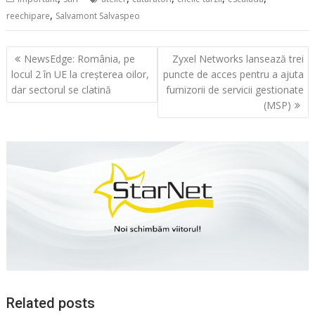
,
reechipare
Salvamont Salvaspeo
Navigare
NewsEdge: România, pe
Zyxel Networks lansează trei
în
locul 2 în UE la creșterea oilor,
puncte de acces pentru a ajuta
articole
dar sectorul se clatină
furnizorii de servicii gestionate
(MSP)
Related posts