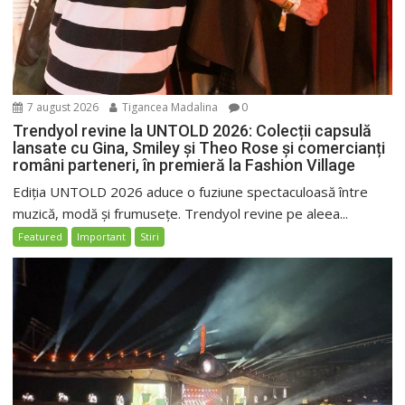
7 august 2026
Tigancea Madalina
0
Trendyol revine la UNTOLD 2026: Colecții capsulă
lansate cu Gina, Smiley și Theo Rose și comercianți
români parteneri, în premieră la Fashion Village
Ediția UNTOLD 2026 aduce o fuziune spectaculoasă între
muzică, modă și frumusețe. Trendyol revine pe aleea...
Featured
Important
Stiri