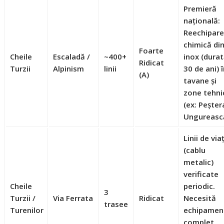
Premieră
națională:
Reechipar
chimică di
Foarte
Cheile
Escaladă /
~400+
inox (dura
Ridicat
Turzii
Alpinism
linii
30 de ani) 
(A)
tavane și
zone tehni
(ex: Peșter
Ungureasc
Linii de via
(cablu
metalic)
verificate
Cheile
periodic.
3
Turzii /
Via Ferrata
Ridicat
Necesită
trasee
Turenilor
echipamen
complet