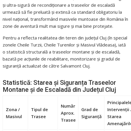
și ultra-sigură de recondiționare a traseelor de escaladă
urmează să fie preluată și extinsă ca standard obligatoriu la
nivel național, transformând masivele muntoase din România în
zone de aventură mult mai sigure și mai bine protejate.
Pentru a reflecta realitatea din teren din județul Cluj (în special
zonele Cheile Turzii, Cheile Turenilor și Masivul Vlădeasa), iată
o statistică structurală a traseelor montane și de escaladă,
bazată pe acțiunile de reabilitare, monitorizare și gradul de
siguranță actualizat de către Salvamont Cluj.
Statistică: Starea și Siguranța Traseelor
Montane și de Escaladă din Județul Cluj
Principalel
Număr
Zona /
Tipul de
Grad de
Intervenții 
Aprox.
Masivul
Trasee
Siguranță
Starea
Trasee
Amenajăril