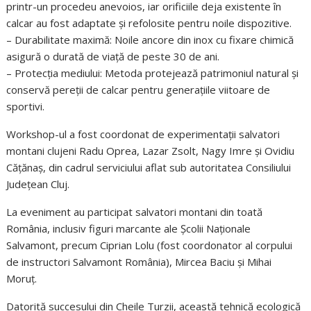
printr-un procedeu anevoios, iar orificiile deja existente în
calcar au fost adaptate și refolosite pentru noile dispozitive.
– Durabilitate maximă: Noile ancore din inox cu fixare chimică
asigură o durată de viață de peste 30 de ani.
– Protecția mediului: Metoda protejează patrimoniul natural și
conservă pereții de calcar pentru generațiile viitoare de
sportivi.
Workshop-ul a fost coordonat de experimentații salvatori
montani clujeni Radu Oprea, Lazar Zsolt, Nagy Imre și Ovidiu
Cățănaș, din cadrul serviciului aflat sub autoritatea Consiliului
Județean Cluj.
La eveniment au participat salvatori montani din toată
România, inclusiv figuri marcante ale Școlii Naționale
Salvamont, precum Ciprian Lolu (fost coordonator al corpului
de instructori Salvamont România), Mircea Baciu și Mihai
Moruț.
Datorită succesului din Cheile Turzii, această tehnică ecologică