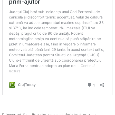
,
,
,
,
,
Important
Stiri
atelier
cataratori
cheile turzii
escalada