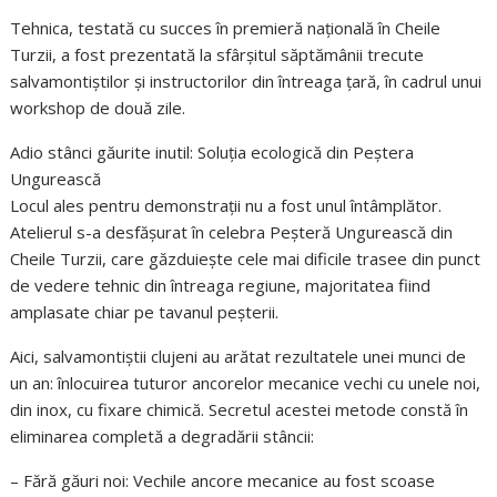
Tehnica, testată cu succes în premieră națională în Cheile
Turzii, a fost prezentată la sfârșitul săptămânii trecute
salvamontiștilor și instructorilor din întreaga țară, în cadrul unui
workshop de două zile.
Adio stânci găurite inutil: Soluția ecologică din Peștera
Ungurească
Locul ales pentru demonstrații nu a fost unul întâmplător.
Atelierul s-a desfășurat în celebra Peșteră Ungurească din
Cheile Turzii, care găzduiește cele mai dificile trasee din punct
de vedere tehnic din întreaga regiune, majoritatea fiind
amplasate chiar pe tavanul peșterii.
Aici, salvamontiștii clujeni au arătat rezultatele unei munci de
un an: înlocuirea tuturor ancorelor mecanice vechi cu unele noi,
din inox, cu fixare chimică. Secretul acestei metode constă în
eliminarea completă a degradării stâncii:
– Fără găuri noi: Vechile ancore mecanice au fost scoase