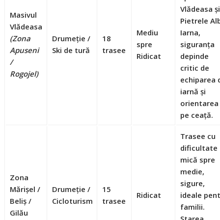
Vlădeasa ș
Masivul
Pietrele Al
Vlădeasa
Mediu
Iarna,
(Zona
Drumeție /
18
spre
siguranța
Apuseni
Ski de tură
trasee
Ridicat
depinde
/
critic de
Rogojel)
echiparea 
iarnă și
orientarea
pe ceață.
Trasee cu
dificultate
mică spre
medie,
Zona
sigure,
Mărișel /
Drumeție /
15
Ridicat
ideale pen
Beliș /
Cicloturism
trasee
familii.
Gilău
Starea