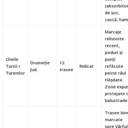
(absorbito
de șoc,
cască, ham
Marcaje
reînnoite
recent,
poduri și
Cheile
punți
Drumeție
12
Turzii /
Ridicat
refăcute
Jud.
trasee
Turenilor
peste râul
Hășdate.
Zone expu
protejate 
balustrade
Trasee bin
marcate
spre Vârful