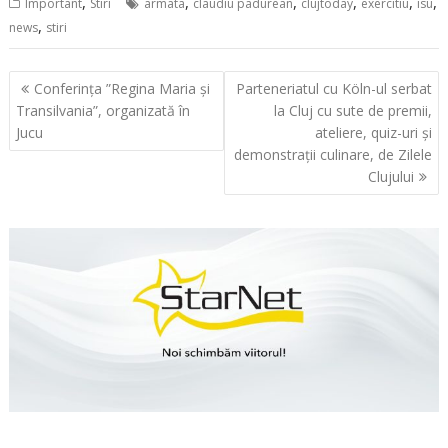
,
,
,
,
,
,
Important
Stiri
armata
claudiu padurean
clujtoday
exercitiu
isu
,
news
stiri
Navigare
Conferința ”Regina Maria și
Parteneriatul cu Köln-ul serbat
în
Transilvania”, organizată în
la Cluj cu sute de premii,
articole
Jucu
ateliere, quiz-uri și
demonstrații culinare, de Zilele
Clujului