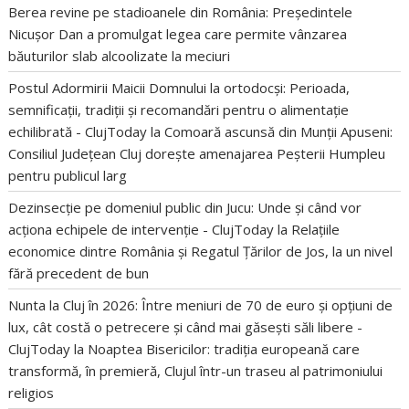
Berea revine pe stadioanele din România: Președintele
Nicușor Dan a promulgat legea care permite vânzarea
băuturilor slab alcoolizate la meciuri
Postul Adormirii Maicii Domnului la ortodocși: Perioada,
semnificații, tradiții și recomandări pentru o alimentație
echilibrată - ClujToday
la
Comoară ascunsă din Munții Apuseni:
Consiliul Județean Cluj dorește amenajarea Peșterii Humpleu
pentru publicul larg
Dezinsecție pe domeniul public din Jucu: Unde și când vor
acționa echipele de intervenție - ClujToday
la
Relațiile
economice dintre România și Regatul Țărilor de Jos, la un nivel
fără precedent de bun
Nunta la Cluj în 2026: Între meniuri de 70 de euro și opțiuni de
lux, cât costă o petrecere și când mai găsești săli libere -
ClujToday
la
Noaptea Bisericilor: tradiția europeană care
transformă, în premieră, Clujul într-un traseu al patrimoniului
religios