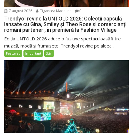
7 august 2026
Tigancea Madalina
0
Trendyol revine la UNTOLD 2026: Colecții capsulă
lansate cu Gina, Smiley și Theo Rose și comercianți
români parteneri, în premieră la Fashion Village
Ediția UNTOLD 2026 aduce o fuziune spectaculoasă între
muzică, modă și frumusețe. Trendyol revine pe aleea...
Featured
Important
Stiri