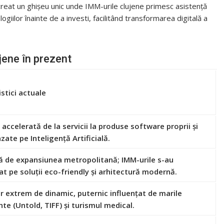
creat un ghișeu unic unde IMM-urile clujene primesc asistență
logiilor înainte de a investi, facilitând transformarea digitală a
jene în prezent
stici actuale
 accelerată de la servicii la produse software proprii și
azate pe Inteligență Artificială.
ă de expansiunea metropolitană; IMM-urile s-au
at pe soluții eco-friendly și arhitectură modernă.
r extrem de dinamic, puternic influențat de marile
te (Untold, TIFF) și turismul medical.