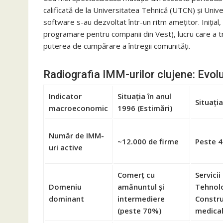
calificată de la Universitatea Tehnică (UTCN) și Uni
software s-au dezvoltat într-un ritm amețitor. Inițial
programare pentru companii din Vest), lucru care a tr
puterea de cumpărare a întregii comunități.
Radiografia IMM-urilor clujene: Evolu
Indicator
Situația în anul
Situați
macroeconomic
1996 (Estimări)
Număr de IMM-
~12.000 de firme
Peste 4
uri active
Comerț cu
Servicii
Domeniu
amănuntul și
Tehnolo
dominant
intermediere
Construc
(peste 70%)
medica