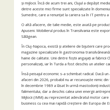
și mijlocii. Încă de acum trei ani, Clujul a depășit me
dintre aceste mici firme sunt specializate în domeniu
Sumedre, care a renunțat la cariera sa în IT pentru a 
O altă afacere, de talie medie, este axată pe producți
Apuseni. Mobilierul produs în Transilvania este export
Sălăgean.
În Cluj-Napoca, există și ateliere de bijuterii care pr
magazine specializate în gastronomia transilvăneană, 
haine de calitate. Unii dintre foștii angajați ai fabrici
personalizați, iar în Turda a fost deschis un atelier ca
Însă peisajul economic s-a schimbat radical. Dacă un a
afaceri din 2026, probabil nu ar recunoaște nimic din
în decembrie 1989 a lăsat în urmă mastodonți industr
falimentului, dar a deschis calea unei energii antrepren
Mijlocii (IMM) au reprezentat adevăratul motor care a 
business cu cea mai rapidă creștere din Europa de E