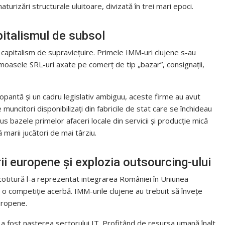
urizări structurale uluitoare, divizată în trei mari epoci.
apitalismul de subsol
capitalism de supraviețuire. Primele IMM-uri clujene s-au
moasele SRL-uri axate pe comerț de tip „bazar”, consignații,
alopantă și un cadru legislativ ambiguu, aceste firme au avut
e muncitori disponibilizați din fabricile de stat care se închideau
s bazele primelor afaceri locale din servicii și producție mică
ă marii jucători de mai târziu.
ii europene și explozia outsourcing-ului
otitură l-a reprezentat integrarea României în Uniunea
 o competiție acerbă. IMM-urile clujene au trebuit să învețe
europene.
 fost nașterea sectorului IT. Profitând de resursa umană înalt