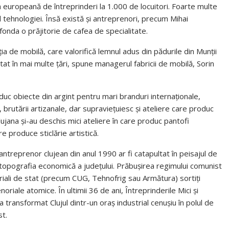
dia europeană de întreprinderi la 1.000 de locuitori. Foarte multe
l tehnologiei. Însă există și antreprenori, precum Mihai
fonda o prăjitorie de cafea de specialitate.
a de mobilă, care valorifică lemnul adus din pădurile din Munții
at în mai multe țări, spune managerul fabricii de mobilă, Sorin
oduc obiecte din argint pentru mari branduri internaționale,
brutării artizanale, dar supraviețuiesc și ateliere care produc
i Clujana și-au deschis mici ateliere în care produc pantofi
re produce sticlărie artistică.
ntreprenor clujean din anul 1990 ar fi catapultat în peisajul de
 topografia economică a județului. Prăbușirea regimului comunist
iali de stat (precum CUG, Tehnofrig sau Armătura) sortiți
oriale atomice. În ultimii 36 de ani, Întreprinderile Mici și
transformat Clujul dintr-un oraș industrial cenușiu în polul de
st.