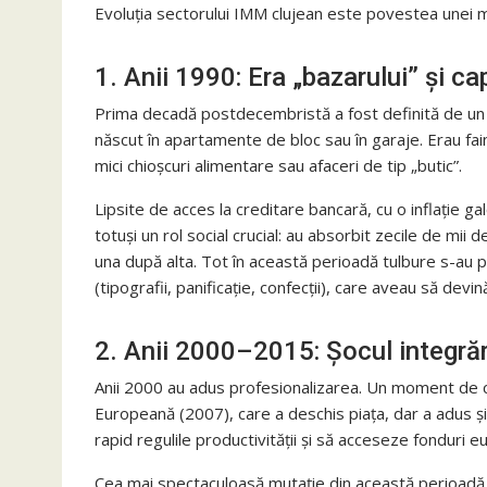
Evoluția sectorului IMM clujean este povestea unei mat
1. Anii 1990: Era „bazarului” și c
Prima decadă postdecembristă a fost definită de un 
născut în apartamente de bloc sau în garaje. Erau fai
mici chioșcuri alimentare sau afaceri de tip „butic”.
Lipsite de acces la creditare bancară, cu o inflație g
totuși un rol social crucial: au absorbit zecile de mii d
una după alta. Tot în această perioadă tulbure s-au pu
(tipografii, panificație, confecții), care aveau să devin
2. Anii 2000–2015: Șocul integrăr
Anii 2000 au adus profesionalizarea. Un moment de c
Europeană (2007), care a deschis piața, dar a adus și
rapid regulile productivității și să acceseze fonduri 
Cea mai spectaculoasă mutație din această perioadă a