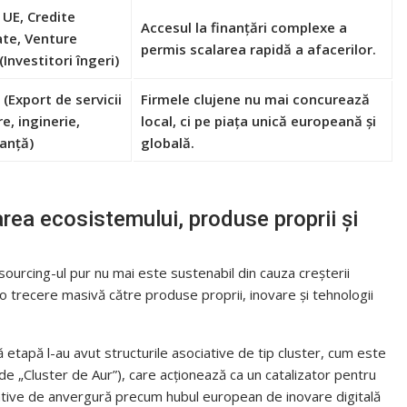
 UE, Credite
Accesul la finanțări complexe a
te, Venture
permis scalarea rapidă a afacerilor.
(Investitori îngeri)
(Export de servicii
Firmele clujene nu mai concurează
e, inginerie,
local, ci pe piața unică europeană și
anță)
globală.
ea ecosistemului, produse proprii și
tsourcing-ul pur nu mai este sustenabil din cauza creșterii
 o trecere masivă către produse proprii, inovare și tehnologii
ă etapă l-au avut structurile asociative de tip cluster, cum este
de „Cluster de Aur”), care acționează ca un catalizator pentru
țiative de anvergură precum hubul european de inovare digitală