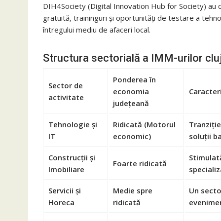
DIH4Society (Digital Innovation Hub for Society) au 
gratuită, traininguri și oportunități de testare a tehno
întregului mediu de afaceri local.
Structura sectorială a IMM-urilor clu
Ponderea în
Sector de
economia
Caracteri
activitate
județeană
Tehnologie și
Ridicată (Motorul
Tranziție
IT
economic)
soluții b
Construcții și
Stimulat
Foarte ridicată
Imobiliare
specializ
Servicii și
Medie spre
Un secto
Horeca
ridicată
evenimen