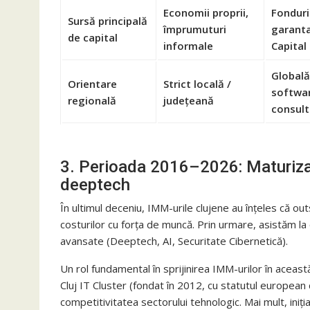
Economii proprii,
Fonduri
Sursă principală
împrumuturi
garanta
de capital
informale
Capital 
Globală
Orientare
Strict locală /
softwar
regională
județeană
consult
3. Perioada 2016–2026: Maturizar
deeptech
În ultimul deceniu, IMM-urile clujene au înțeles că ou
costurilor cu forța de muncă. Prin urmare, asistăm la
avansate (Deeptech, AI, Securitate Cibernetică).
Un rol fundamental în sprijinirea IMM-urilor în aceast
Cluj IT Cluster (fondat în 2012, cu statutul european 
competitivitatea sectorului tehnologic. Mai mult, ini