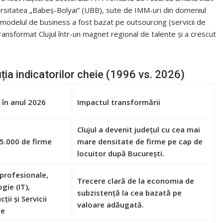
versitatea „Babeș-Bolyai” (UBB), sute de IMM-uri din domeniul
, modelul de business a fost bazat pe outsourcing (servicii de
ansformat Clujul într-un magnet regional de talente și a crescut
ția indicatorilor cheie (1996 vs. 2026)
a în anul 2026
Impactul transformării
Clujul a devenit județul cu cea mai
5.000 de firme
mare densitate de firme pe cap de
locuitor după București.
 profesionale,
Trecere clară de la economia de
gie (IT),
subzistență la cea bazată pe
ții și Servicii
valoare adăugată.
le