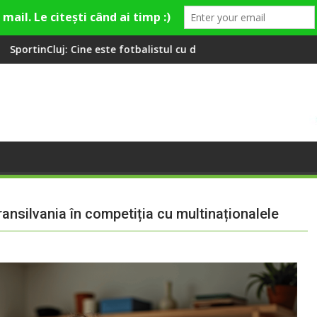
tbalistul cu două diplome care a învățat româna la 2 ani
Compania de Apă Someș, campioană
ansilvania în competiția cu multinaționalele