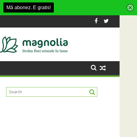
 la dezvoltarea infrastructurii de apă și canalizare
Universitatea Cluj a câștigat partida cu F