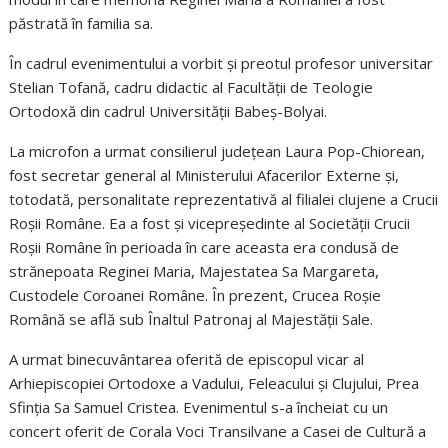
păstrată în familia sa.
În cadrul evenimentului a vorbit și preotul profesor universitar
Stelian Tofană, cadru didactic al Facultății de Teologie
Ortodoxă din cadrul Universității Babeș-Bolyai.
La microfon a urmat consilierul județean Laura Pop-Chiorean,
fost secretar general al Ministerului Afacerilor Externe și,
totodată, personalitate reprezentativă al filialei clujene a Crucii
Roșii Române. Ea a fost și vicepreședinte al Societății Crucii
Roșii Române în perioada în care aceasta era condusă de
strănepoata Reginei Maria, Majestatea Sa Margareta,
Custodele Coroanei Române. În prezent, Crucea Roșie
Română se află sub Înaltul Patronaj al Majestății Sale.
A urmat binecuvântarea oferită de episcopul vicar al
Arhiepiscopiei Ortodoxe a Vadului, Feleacului și Clujului, Prea
Sfinția Sa Samuel Cristea. Evenimentul s-a încheiat cu un
concert oferit de Corala Voci Transilvane a Casei de Cultură a