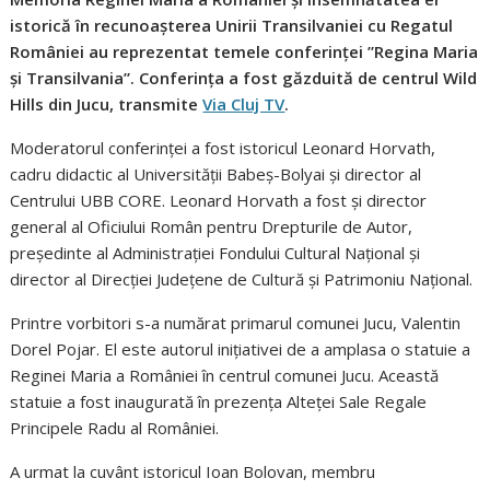
istorică în recunoașterea Unirii Transilvaniei cu Regatul
României au reprezentat temele conferinței ”Regina Maria
și Transilvania”. Conferința a fost găzduită de centrul Wild
Hills din Jucu, transmite
Via Cluj TV
.
Moderatorul conferinței a fost istoricul Leonard Horvath,
cadru didactic al Universității Babeș-Bolyai și director al
Centrului UBB CORE. Leonard Horvath a fost și director
general al Oficiului Român pentru Drepturile de Autor,
președinte al Administrației Fondului Cultural Național și
director al Direcției Județene de Cultură și Patrimoniu Național.
Printre vorbitori s-a numărat primarul comunei Jucu, Valentin
Dorel Pojar. El este autorul inițiativei de a amplasa o statuie a
Reginei Maria a României în centrul comunei Jucu. Această
statuie a fost inaugurată în prezența Alteței Sale Regale
Principele Radu al României.
A urmat la cuvânt istoricul Ioan Bolovan, membru