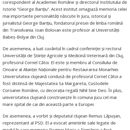
corespondent al Academiei Române și directorul Institutului de
Istorie ”George Barițiu”. Acest institut omagiază memoria celei
mai importante personalități născute în Jucu, istoricul și
jurnalistul George Barițiu, fondatorul presei de limba română
din Transilvania. Ioan Bolovan este profesor al Universității
Babeș-Bolyai din Cluj.
De asemenea, a luat cuvântul în cadrul conferinței și rectorul
Universității de Științe Agricole și Medicină Veterinară din Cluj,
profesorul Cornel Cătoi. El este și membru al Consiliului de
Onoare al Alianței Naționale pentru Restaurarea Monarhiei.
Universitatea clujeană condusă de profesorul Cornel Cătoi a
fost distinsă de Majestatea Sa Margareta, Custodele
Coroanei Române, cu decorația regală Nihil Sine Deo. În plus,
universitatea clujeană construiește în comuna Jucu cel mai
mare spital de cai din această parte a Europei.
De asemenea, a vorbit și deputatul clujean Remus Lăpușan,
reprezentant al PSD. El a evocat amintirile sale legate de
modul în care memoria Reginei Maria a României a fost