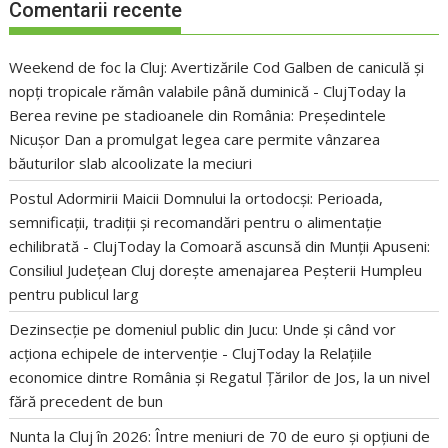
Comentarii recente
Weekend de foc la Cluj: Avertizările Cod Galben de caniculă și
nopți tropicale rămân valabile până duminică - ClujToday
la
Berea revine pe stadioanele din România: Președintele
Nicușor Dan a promulgat legea care permite vânzarea
băuturilor slab alcoolizate la meciuri
Postul Adormirii Maicii Domnului la ortodocși: Perioada,
semnificații, tradiții și recomandări pentru o alimentație
echilibrată - ClujToday
la
Comoară ascunsă din Munții Apuseni:
Consiliul Județean Cluj dorește amenajarea Peșterii Humpleu
pentru publicul larg
Dezinsecție pe domeniul public din Jucu: Unde și când vor
acționa echipele de intervenție - ClujToday
la
Relațiile
economice dintre România și Regatul Țărilor de Jos, la un nivel
fără precedent de bun
Nunta la Cluj în 2026: Între meniuri de 70 de euro și opțiuni de