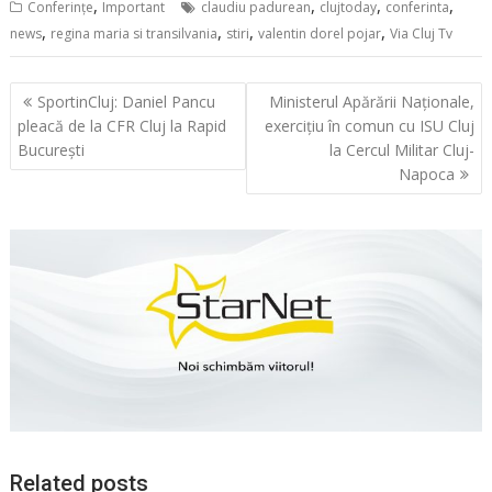
,
,
,
,
Conferințe
Important
claudiu padurean
clujtoday
conferinta
,
,
,
,
news
regina maria si transilvania
stiri
valentin dorel pojar
Via Cluj Tv
Navigare
SportinCluj: Daniel Pancu
Ministerul Apărării Naționale,
în
pleacă de la CFR Cluj la Rapid
exercițiu în comun cu ISU Cluj
articole
București
la Cercul Militar Cluj-
Napoca
Related posts