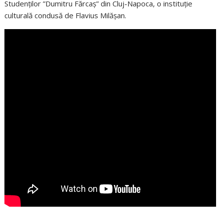
Studenților ”Dumitru Fărcaș” din Cluj-Napoca, o instituție
culturală condusă de Flavius Milășan.