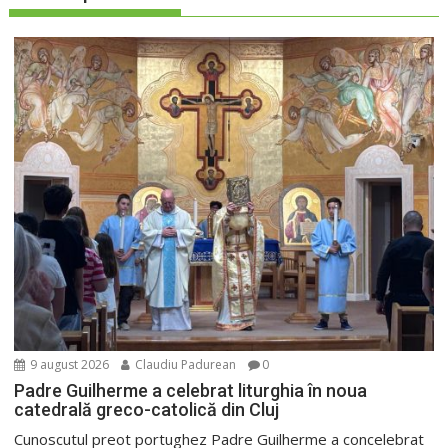
9 august 2026
Claudiu Padurean
0
Padre Guilherme a celebrat liturghia în noua
catedrală greco-catolică din Cluj
Cunoscutul preot portughez Padre Guilherme a concelebrat