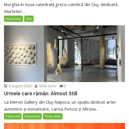
liturghia în noua catedrală greco-catolică din Cluj, dedicată
Martirilor...
Important
Stiri
8 august 2026
Silvia Suciu
0
Urmele care rămân: Almost Still
La Meron Gallery din Cluj-Napoca, un spațiu dedicat artei
autentice și inovatoare, Larisa Petcuț și Miruna...
Featured
Important
Timp liber