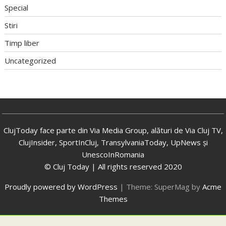
Special
Stiri
Timp liber
Uncategorized
ClujToday face parte din Via Media Group, alături de Via Cluj TV,
ClujInsider, SportInCluj, TransylvaniaToday, UpNews și
UnescoInRomania
© Cluj Today | All rights reserved 2020
Proudly powered by WordPress
|
Theme: SuperMag by
Acme
Themes