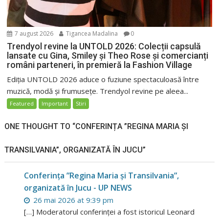
7 august 2026
Tigancea Madalina
0
Trendyol revine la UNTOLD 2026: Colecții capsulă
lansate cu Gina, Smiley și Theo Rose și comercianți
români parteneri, în premieră la Fashion Village
Ediția UNTOLD 2026 aduce o fuziune spectaculoasă între
muzică, modă și frumusețe. Trendyol revine pe aleea...
Featured
Important
Stiri
ONE THOUGHT TO “CONFERINȚA ”REGINA MARIA ȘI
TRANSILVANIA”, ORGANIZATĂ ÎN JUCU”
Conferința ”Regina Maria și Transilvania”,
organizată în Jucu - UP NEWS
26 mai 2026 at 9:39 pm
[…] Moderatorul conferinței a fost istoricul Leonard