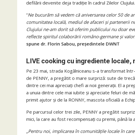
defilării devenite deja tradiție în cadrul Zilelor Clujului.
”
Ne bucurăm să vedem că aniversarea celor 50 de ani
comunitatea locală, mediul de afaceri și partenerii no
Clujului ne-am dorit să oferim publicului nu doar eve
reflecte spiritul colaborării româno-germane și valori
spune dr. Florin Sabou, președintele DWNT
LIVE cooking cu ingrediente locale, 
Pe 23 mai, strada Kogălniceanu s-a transformat într-o
de PENNY, a pregătit o mare surpriză: sute de trecăt
dintre cei mai apreciați chefi ai noii generații. El a p
a unuia dintre cele mai iubite și apreciate feluri de 
primit ajutor și de la
RONNY, mascota oficială a Echip
Pe parcursul celor trei zile, PENNY a pregătit surprize 
mici, la care au fost recompensați cu premii, până la a
„Pentru noi, implicarea în comunitățile locale în care