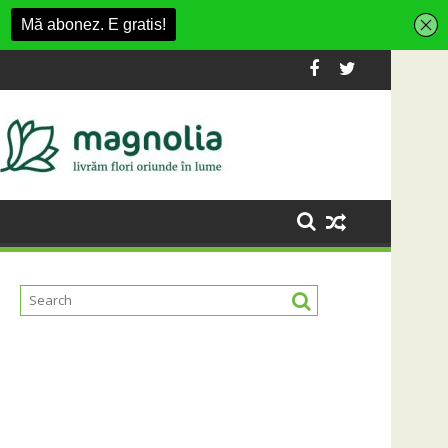
nt din Cluj-Napoca
SportinCluj: Cine este fotbalistul cu două 