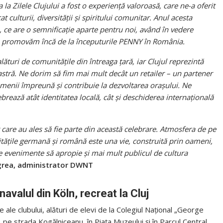
la Zilele Clujului a fost o experiență valoroasă, care ne-a oferit
 culturii, diversității și spiritului comunitar. Anul acesta
, ce are o semnificație aparte pentru noi, având în vedere
 le promovăm încă de la începuturile PENNY în România.
ături de comunitățile din întreaga țară, iar Clujul reprezintă
stră. Ne dorim să fim mai mult decât un retailer – un partener
oamenii împreună și contribuie la dezvoltarea orașului. Ne
ează atât identitatea locală, cât și deschiderea internațională
care au ales să fie parte din această celebrare. Atmosfera de pe
itățile germană și română este una vie, construită prin oameni,
 evenimente să apropie și mai mult publicul de cultura
egrea, administrator DWNT
rnavalul din
Köln, recreat
la Cluj
le clubului, alături de elevi de la Colegiul Național „George
, pe strada Kogălniceanu, în Piața Muzeului și în Parcul Central,