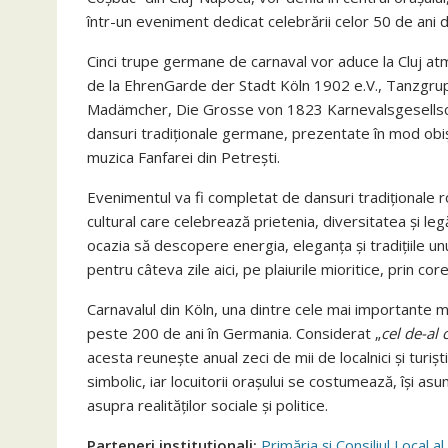
într-un eveniment dedicat celebrării celor 50 de ani d
Cinci trupe germane de carnaval vor aduce la Cluj atm
de la EhrenGarde der Stadt Köln 1902 e.V., Tanzg
Madämcher, Die Grosse von 1823 Karnevalsgesellschaft
dansuri tradiționale germane, prezentate în mod obișn
muzica Fanfarei din Petrești.
Evenimentul va fi completat de dansuri tradiționale r
cultural care celebrează prietenia, diversitatea și le
ocazia să descopere energia, eleganța și tradițiile u
pentru câteva zile aici, pe plaiurile mioritice, prin c
Carnavalul din Köln, una dintre cele mai importante ma
peste 200 de ani în Germania. Considerat „
cel de-al 
acesta reunește anual zeci de mii de localnici și turi
simbolic, iar locuitorii orașului se costumează, își asu
asupra realităților sociale și politice.
Parteneri instituționali:
Primăria și Consiliul Local a