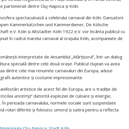
e parteneriat dintre Cluj-Napoca și Köln.
osfera spectaculoasă a celebrului carnaval din Köln. Dansatorii
ruppen Kammerkätzchen und Kammerdiener, De Kölsche
 e.V. Köln și Altstädter Köln 1922 e.V. vor încânta publicul cu
uit în cadrul marelui carnaval al orașului Köln, acompaniate de
omânești interpretate de Ansamblul „Mărțișorul”, într-un dialog
gătura specială dintre cele două orașe. Publicul clujean va avea
nuia dintre cele mai renumite carnavaluri din Europa, aduse
oregrafii autentice și costume impresionante.
nifestări artistice de acest fel din Europa, are o tradiție de
cincilea anotimp
” datorită exploziei de culoare și energie,
ști. În perioada carnavalului, normele sociale sunt suspendate
mă roluri diferite și folosesc umorul și satira pentru a reflecta
l Municipiului Cluj-Napoca
,
Stadt
Köln