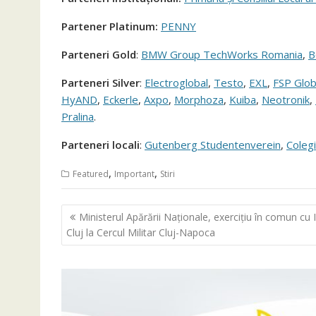
Partener Platinum:
PENNY
Parteneri Gold
:
BMW Group TechWorks Romania
,
B
Parteneri Silver
:
Electroglobal
,
Testo
,
EXL
,
FSP Glob
HyAND
,
Eckerle
,
Axpo
,
Morphoza
,
Kuiba
,
Neotronik
,
Pralina
.
Parteneri locali
:
Gutenberg Studentenverein
,
Coleg
,
,
Featured
Important
Stiri
Navigare
Ministerul Apărării Naționale, exercițiu în comun cu 
în
Cluj la Cercul Militar Cluj-Napoca
articole