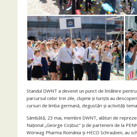
Standul DWNT a devenit un punct de întâlnire pentru 
parcursul celor trei zile, clujenii și turiștii au descope
cursuri de limba germană, degustări și activități tema
Sâmbătă, 23 mai, membrii DWNT, alături de reprezenta
Național „George Coșbuc” și de partenerii de la P
Wörwag Pharma România și HECO Schrauben, au schimb