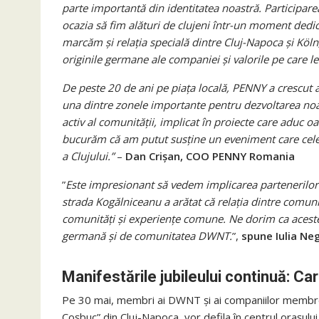
parte importantă din identitatea noastră. Participarea 
ocazia să fim alături de clujeni într-un moment dedicat
marcăm și relația specială dintre Cluj-Napoca și Köln
originile germane ale companiei și valorile pe care
De peste 20 de ani pe piața locală, PENNY a crescut al
una dintre zonele importante pentru dezvoltarea noa
activ al comunității, implicat în proiecte care aduc 
bucurăm că am putut susține un eveniment care celebr
a Clujului.”
–
Dan Crișan, COO PENNY Romania
”
Este impresionant să vedem implicarea partenerilor 
strada Kogălniceanu a arătat că relația dintre comun
comunități și experiențe comune. Ne dorim ca aceste
germană și de comunitatea DWNT.
”,
spune Iulia N
Manifestările jubileului continuă: Ca
Pe 30 mai, membri ai DWNT și ai companiilor membre a
Coșbuc” din Cluj-Napoca, vor defila în centrul orașului