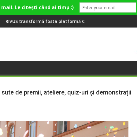
ion Village
atformă Carbochim într-un nou centru cultural și de divertisme
Când luna devine o întrebare
 sute de premii, ateliere, quiz-uri și demonstrații