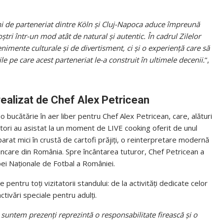
 de parteneriat dintre Köln și Cluj-Napoca aduce împreună
ștri într-un mod atât de natural și autentic. În cadrul Zilelor
nimente culturale și de divertisment, ci și o experiență care să
le pe care acest parteneriat le-a construit în ultimele decenii.
”,
realizat de Chef Alex Petricean
 bucătărie în aer liber pentru Chef Alex Petricean, care, alături
ori au asistat la un moment de LIVE cooking oferit de unul
reparat mici în crustă de cartofi prăjiți, o reinterpretare modernă
mâncare din România. Spre încântarea tuturor, Chef Petricean a
ei Naționale de Fotbal a României.
pentru toți vizitatorii standului: de la activități dedicate celor
ctivări speciale pentru adulți.
 suntem prezenți reprezintă o responsabilitate firească și o