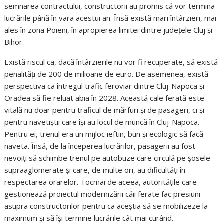
semnarea contractului, constructorii au promis că vor termina
lucrările până în vara acestui an. Însă există mari întârzieri, mai
ales în zona Poieni, în apropierea limitei dintre județele Cluj și
Bihor.
Există riscul ca, dacă întârzierile nu vor fi recuperate, să există
penalități de 200 de milioane de euro. De asemenea, există
perspectiva ca întregul trafic feroviar dintre Cluj-Napoca și
Oradea să fie reluat abia în 2028. Această cale ferată este
vitală nu doar pentru traficul de mărfuri și de pasageri, ci și
pentru navetiștii care își au locul de muncă în Cluj-Napoca.
Pentru ei, trenul era un mijloc ieftin, bun și ecologic să facă
naveta. Însă, de la începerea lucrărilor, pasagerii au fost
nevoiți să schimbe trenul pe autobuze care circulă pe șosele
supraaglomerate și care, de multe ori, au dificultăți în
respectarea orarelor. Tocmai de aceea, autoritățile care
gestionează proiectul modernizării căii ferate fac presiuni
asupra constructorilor pentru ca aceștia să se mobilizeze la
maximum și să își termine lucrările cât mai curând.