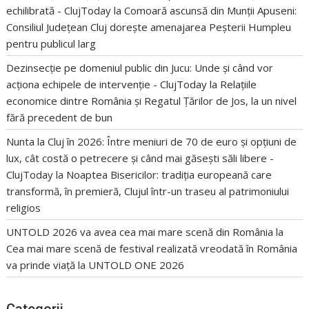
echilibrată - ClujToday
la
Comoară ascunsă din Munții Apuseni:
Consiliul Județean Cluj dorește amenajarea Peșterii Humpleu
pentru publicul larg
Dezinsecție pe domeniul public din Jucu: Unde și când vor
acționa echipele de intervenție - ClujToday
la
Relațiile
economice dintre România și Regatul Țărilor de Jos, la un nivel
fără precedent de bun
Nunta la Cluj în 2026: Între meniuri de 70 de euro și opțiuni de
lux, cât costă o petrecere și când mai găsești săli libere -
ClujToday
la
Noaptea Bisericilor: tradiția europeană care
transformă, în premieră, Clujul într-un traseu al patrimoniului
religios
UNTOLD 2026 va avea cea mai mare scenă din România
la
Cea mai mare scenă de festival realizată vreodată în România
va prinde viață la UNTOLD ONE 2026