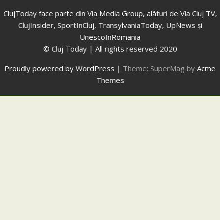
ClujToday face parte din Via Media Group, alături de Via Cluj TV,
ClujInsider, SportInCluj, TransylvaniaToday, UpNews și
UnescoInRomania
© Cluj Today | All rights reserved 2020
Proudly powered by WordPress
|
Theme: SuperMag by
Acme
Themes