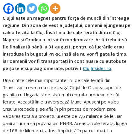
Clujul este un magnet pentru forța de muncă din întreaga
regiune. Din zona de vest a județului, oamenii ajungeau pe
calea ferată la Cluj. Însă linia de cale ferată dintre Cluj-
Napoca și Oradea a intrat în modernizare. Ar fi trebuit să
fie finalizată până la 31 august, pentru că lucrările erau
introduse în bugetul PNRR. Însă ele nu vor fi gata la timp,
iar oamenii vor fi transportați în continuare cu autobuze
pe șosele supraaglomerate, potrivit
ClujInsider.ro
.
Una dintre cele mai importante linii de cale ferată din
Transilvania este cea care leagă Clujul de Oradea, apoi de
granița cu Ungaria și de sistemul central-european de căi
ferate. Această linie traversează Munții Apuseni pe Valea
Crișului Repede și se află în plin proces de modernizare.
Valoarea totală a proiectului este de 7,6 miliarde de lei, iar
banii ar urma să provină din PNRR. Această cale ferată, lungă
de 166 de kilometri, a fost împărțită în patru loturi. La