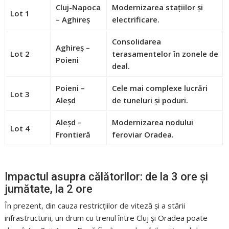
Cluj-Napoca
Modernizarea stațiilor și
Lot 1
– Aghireș
electrificare.
Consolidarea
Aghireș –
Lot 2
terasamentelor în zonele de
Poieni
deal.
Poieni –
Cele mai complexe lucrări
Lot 3
Aleșd
de tuneluri și poduri.
Aleșd –
Modernizarea nodului
Lot 4
Frontieră
feroviar Oradea.
Impactul asupra călătorilor: de la 3 ore și
jumătate, la 2 ore
În prezent, din cauza restricțiilor de viteză și a stării
infrastructurii, un drum cu trenul între Cluj și Oradea poate