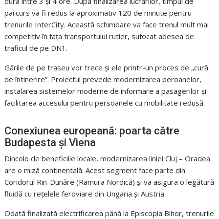
dura între 3 și 4 ore. După finalizarea lucrărilor, timpul de
parcurs va fi redus la aproximativ 120 de minute pentru
trenurile InterCity. Această schimbare va face trenul mult mai
competitiv în fața transportului rutier, sufocat adesea de
traficul de pe DN1.
Gările de pe traseu vor trece și ele printr-un proces de „cură
de întinerire”. Proiectul prevede modernizarea peroanelor,
instalarea sistemelor moderne de informare a pasagerilor și
facilitarea accesului pentru persoanele cu mobilitate redusă.
Conexiunea europeană: poarta către
Budapesta și Viena
Dincolo de beneficiile locale, modernizarea liniei Cluj – Oradea
are o miză continentală. Acest segment face parte din
Coridorul Rin-Dunăre (Ramura Nordică) și va asigura o legătură
fluidă cu rețelele feroviare din Ungaria și Austria.
Odată finalizată electrificarea până la Episcopia Bihor, trenurile