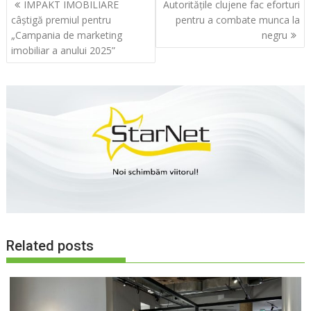
Navigare
IMPAKT IMOBILIARE
Autoritățile clujene fac eforturi
în
câștigă premiul pentru
pentru a combate munca la
articole
„Campania de marketing
negru
imobiliar a anului 2025”
Related posts