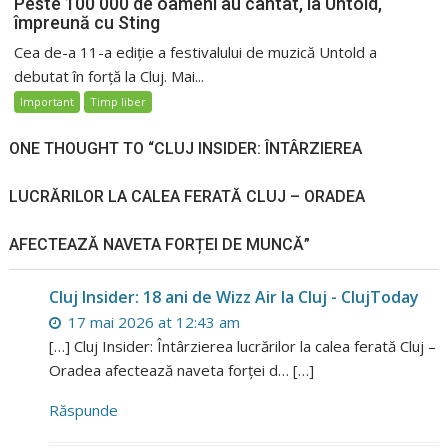
Peste 100 000 de oameni au cântat, la Untold,
împreună cu Sting
Cea de-a 11-a ediție a festivalului de muzică Untold a
debutat în forță la Cluj. Mai...
Important
Timp liber
ONE THOUGHT TO “CLUJ INSIDER: ÎNTÂRZIEREA
LUCRĂRILOR LA CALEA FERATĂ CLUJ – ORADEA
AFECTEAZĂ NAVETA FORȚEI DE MUNCĂ”
Cluj Insider: 18 ani de Wizz Air la Cluj - ClujToday
17 mai 2026 at 12:43 am
[…] Cluj Insider: Întârzierea lucrărilor la calea ferată Cluj –
Oradea afectează naveta forței d… […]
Răspunde