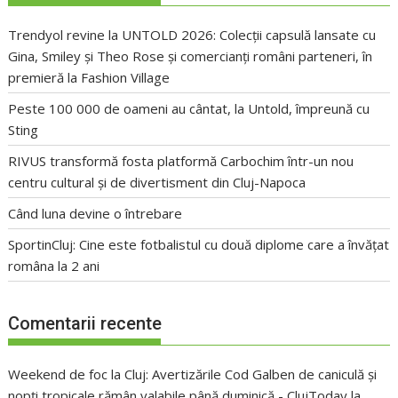
Trendyol revine la UNTOLD 2026: Colecții capsulă lansate cu
Gina, Smiley și Theo Rose și comercianți români parteneri, în
premieră la Fashion Village
Peste 100 000 de oameni au cântat, la Untold, împreună cu
Sting
RIVUS transformă fosta platformă Carbochim într-un nou
centru cultural și de divertisment din Cluj-Napoca
Când luna devine o întrebare
SportinCluj: Cine este fotbalistul cu două diplome care a învățat
româna la 2 ani
Comentarii recente
Weekend de foc la Cluj: Avertizările Cod Galben de caniculă și
nopți tropicale rămân valabile până duminică - ClujToday
la