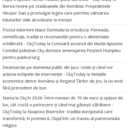
Berea revine pe stadioanele din România: Președintele
Nicușor Dan a promulgat legea care permite vânzarea
băuturilor slab alcoolizate la meciuri
Postul Adormirii Maicii Domnului la ortodocși: Perioada,
semnificații, tradiții și recomandări pentru o alimentație
echilibrată - ClujToday
la
Comoară ascunsă din Munții Apuseni:
Consiliul Județean Cluj dorește amenajarea Peșterii Humpleu
pentru publicul larg
Dezinsecție pe domeniul public din Jucu: Unde și când vor
acționa echipele de intervenție - ClujToday
la
Relațiile
economice dintre România și Regatul Țărilor de Jos, la un nivel
fără precedent de bun
Nunta la Cluj în 2026: Între meniuri de 70 de euro și opțiuni de
lux, cât costă o petrecere și când mai găsești săli libere -
ClujToday
la
Noaptea Bisericilor: tradiția europeană care
transformă, în premieră, Clujul într-un traseu al patrimoniului
religios