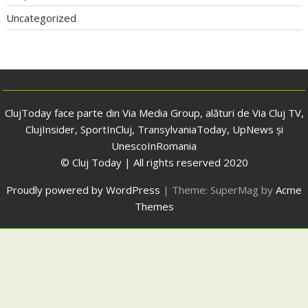
Uncategorized
ClujToday face parte din Via Media Group, alături de Via Cluj TV,
ClujInsider, SportInCluj, TransylvaniaToday, UpNews și
UnescoInRomania
© Cluj Today | All rights reserved 2020
Proudly powered by WordPress
|
Theme: SuperMag by
Acme
Themes