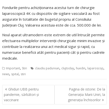
Fondurile pentru achiziționarea acestui turn de chirurgie
laparoscopică 4K cu dispozitiv de sigilare vasculară au fost
asigurate în totalitate din bugetul propriu al Consiliului
Județean Cluj. Valoarea acestuia este de cca. 500.000 de lei.
Noul aparat ultramodern este extrem de util întrucât permite
efectuarea multiplelor intervenții chirurgicale minim invazive și
contribuie la realizarea unui act medical sigur și rapid, cu
numeroase beneficii atât pentru pacienți cât și pentru cadrele
medicale.
,
,
,
,
,
Important
Stiri
claudiu padurean
clujtoday
huedin
laparoscop
,
,
news
spital
stiri
Navigare
Ghiduri UBB pentru
Pagina de istorie: De la
în
pandemie, sărbători și
Generația Marii Uniri, la
articole
vaccinare
generația închisorilor