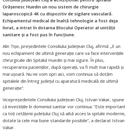
Orășenesc Huedin un nou sistem de chirurgie
laparoscopică 4K cu dispozitiv de sigilare vasculară.
Echipamentul medical de înaltă tehnologie a fost deja
livrat, a intrat în dotarea Blocului Operator al unității
sanitare și a fost pus în funcțiune.
Alin Tișe, președintele Consiliului Județean Cluj, afirmă: „E un
nou echipament de ultimă generație care va face intervențiile
chirurgicale din Spitalul Huedin și mai sigure. În plus,
recuperarea pacienților, după operații, va fi mult mai rapidă și
mai ușoară. Nu ne vom opri aici, vom continua să dotăm
spitalele din întreg județul cu aparatură medicală de ultimă
generație”.
Vicepreședintele Consiliului Județean Cluj, Istvan Vakar, spune
că investițiile în domeniul sanitar vor continua. ”Este important
ca toți cetățenii județului Cluj să aibă acces la spitale moderne,
dotate la cele mai bune standarde posibile”, a declarat Istvan
Vakar.