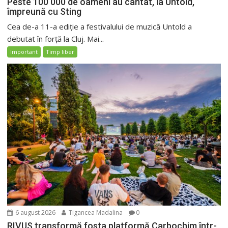
Peste 100 000 de oameni au cântat, la Untold,
împreună cu Sting
Cea de-a 11-a ediție a festivalului de muzică Untold a
debutat în forță la Cluj. Mai...
Important
Timp liber
6 august 2026
Tigancea Madalina
0
RIVUS transformă fosta platformă Carbochim într-