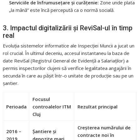
Serviciile de înfrumusețare și curățenie:
Zone unde plata
„la mână” este încă percepută ca o normă socială.
3. Impactul digitalizării și ReviSal-ul în timp
real
Evoluția sistemelor informatice ale Inspecției Muncii a jucat un
rol crucial. În ultimul deceniu, accesul instantaneu la baza de
date ReviSal (Registrul General de Evidență a Salariaților) a
permis inspectorilor clujeni să verifice legalitatea angajării în
secunda în care au pășit într-o unitate de producție sau pe un
șantier.
Focusul
Perioada
controalelor ITM
Rezultat principal
Cluj
Creșterea numărului de
2016 –
Șantiere și
contracte noi în
2019
depozite mari.