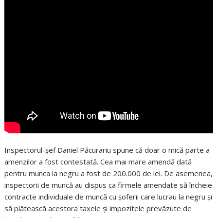
Inspectorul-șef Daniel Păcurariu spune că doar o mică parte a
amenzilor a fost contestată. Cea mai mare amendă dată
pentru munca la negru a fost de 200.000 de lei. De asemenea,
inspectorii de muncă au dispus ca firmele amendate să încheie
contracte individuale de muncă cu șoferii care lucrau la negru și
să plătească acestora taxele și impozitele prevăzute de