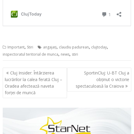
,
,
,
,
Important
Stiri
angajaţi
claudiu padurean
clujtoday
,
,
inspectoratul teritorial de munca
news
stiri
Navigare
Cluj Insider: Întârzierea
SportinCluj: U-BT Cluj a
în
lucrărilor la calea ferată Cluj –
obținut o victorie
articole
Oradea afectează naveta
spectaculoasă la Craiova
forței de muncă