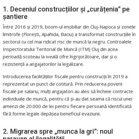
1. Deceniul construcțiilor și „curățenia” pe
șantiere
Între 2016 și 2019, boom-ul imobiliar din Cluj-Napoca și zonele
limitrofe (Florești, Apahida, Baciu) a transformat construcțiile în
sectorul cu cel mai ridicat risc de muncă la negru. Controalele
Inspectoratului Teritorial de Muncă (ITM) Cluj din acea
perioadă scoteau la iveală cifre îngrijorătoare, dar și o
rezistență a angajatorilor la legalizare.
Introducerea facilităților fiscale pentru construcții în 2019 a
reprezentat un punct de cotitură. Prin reducerea poverii
fiscale pe salariu, mulți angajatori au ales să încheie contracte
individuale de muncă, pentru că și-au dat seama că riscul unei
amenzi de 20.000 de lei pentru fiecare persoană identificată
fără forme legale depășea beneficiul evaziunii.
2. Migrarea spre „munca la gri”: noul
paravan al ilegalității