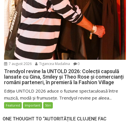
7 august 2026
Tigancea Madalina
0
Trendyol revine la UNTOLD 2026: Colecții capsulă
lansate cu Gina, Smiley și Theo Rose și comercianți
români parteneri, în premieră la Fashion Village
Ediția UNTOLD 2026 aduce o fuziune spectaculoasă între
muzică, modă și frumusețe. Trendyol revine pe aleea...
Featured
Important
Stiri
ONE THOUGHT TO “AUTORITĂȚILE CLUJENE FAC