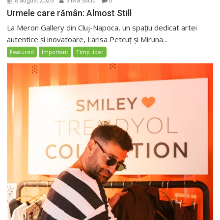
8 august 2026
Silvia Suciu
0
Urmele care rămân: Almost Still
La Meron Gallery din Cluj-Napoca, un spațiu dedicat artei
autentice și inovatoare, Larisa Petcuț și Miruna...
Featured
Important
Timp liber