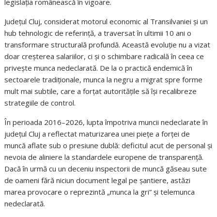
legislația românească în vigoare.
Județul Cluj, considerat motorul economic al Transilvaniei și un
hub tehnologic de referință, a traversat în ultimii 10 ani o
transformare structurală profundă. Această evoluție nu a vizat
doar creșterea salariilor, ci și o schimbare radicală în ceea ce
privește munca nedeclarată. De la o practică endemică în
sectoarele tradiționale, munca la negru a migrat spre forme
mult mai subtile, care a forțat autoritățile să își recalibreze
strategiile de control.
În perioada 2016–2026, lupta împotriva muncii nedeclarate în
județul Cluj a reflectat maturizarea unei piețe a forței de
muncă aflate sub o presiune dublă: deficitul acut de personal și
nevoia de aliniere la standardele europene de transparență.
Dacă în urmă cu un deceniu inspectorii de muncă găseau sute
de oameni fără niciun document legal pe șantiere, astăzi
marea provocare o reprezintă „munca la gri” și telemunca
nedeclarată.