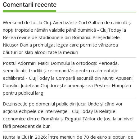
Comentarii recente
Weekend de foc la Cluj: Avertizările Cod Galben de caniculă și
nopți tropicale rămân valabile până duminică - ClujToday
la
Berea revine pe stadioanele din România: Președintele
Nicușor Dan a promulgat legea care permite vânzarea
băuturilor slab alcoolizate la meciuri
Postul Adormirii Maicii Domnului la ortodocși: Perioada,
semnificații, tradiții și recomandări pentru o alimentație
echilibrată - ClujToday
la
Comoară ascunsă din Munții Apuseni:
Consiliul Județean Cluj dorește amenajarea Peșterii Humpleu
pentru publicul larg
Dezinsecție pe domeniul public din Jucu: Unde și când vor
acționa echipele de intervenție - ClujToday
la
Relațiile
economice dintre România și Regatul Țărilor de Jos, la un nivel
fără precedent de bun
Nunta la Cluj în 2026: Între meniuri de 70 de euro și opțiuni de