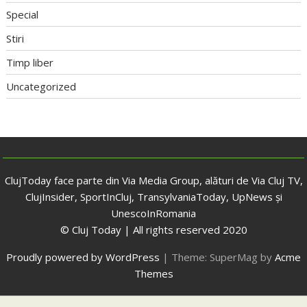
Special
Stiri
Timp liber
Uncategorized
ClujToday face parte din Via Media Group, alături de Via Cluj TV,
ClujInsider, SportInCluj, TransylvaniaToday, UpNews și
UnescoInRomania
© Cluj Today | All rights reserved 2020
Proudly powered by WordPress
|
Theme: SuperMag by
Acme
Themes