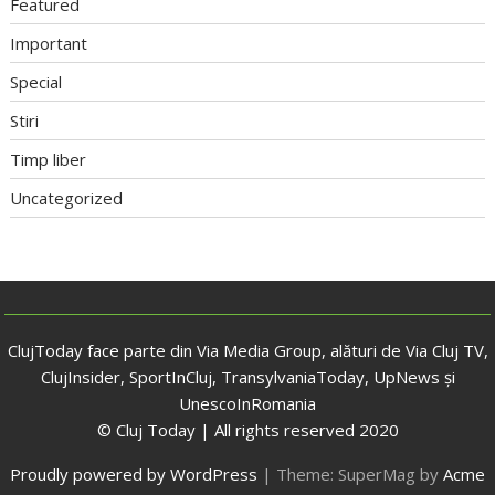
Featured
Important
Special
Stiri
Timp liber
Uncategorized
ClujToday face parte din Via Media Group, alături de Via Cluj TV,
ClujInsider, SportInCluj, TransylvaniaToday, UpNews și
UnescoInRomania
© Cluj Today | All rights reserved 2020
Proudly powered by WordPress
|
Theme: SuperMag by
Acme