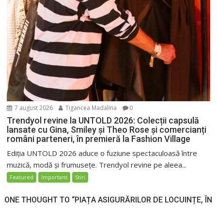
7 august 2026
Tigancea Madalina
0
Trendyol revine la UNTOLD 2026: Colecții capsulă
lansate cu Gina, Smiley și Theo Rose și comercianți
români parteneri, în premieră la Fashion Village
Ediția UNTOLD 2026 aduce o fuziune spectaculoasă între
muzică, modă și frumusețe. Trendyol revine pe aleea...
Featured
Important
Stiri
ONE THOUGHT TO “PIAȚA ASIGURĂRILOR DE LOCUINȚE, ÎN