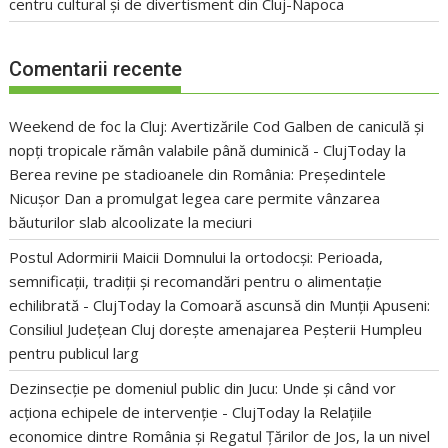
centru cultural și de divertisment din Cluj-Napoca
Comentarii recente
Weekend de foc la Cluj: Avertizările Cod Galben de caniculă și
nopți tropicale rămân valabile până duminică - ClujToday
la
Berea revine pe stadioanele din România: Președintele
Nicușor Dan a promulgat legea care permite vânzarea
băuturilor slab alcoolizate la meciuri
Postul Adormirii Maicii Domnului la ortodocși: Perioada,
semnificații, tradiții și recomandări pentru o alimentație
echilibrată - ClujToday
la
Comoară ascunsă din Munții Apuseni:
Consiliul Județean Cluj dorește amenajarea Peșterii Humpleu
pentru publicul larg
Dezinsecție pe domeniul public din Jucu: Unde și când vor
acționa echipele de intervenție - ClujToday
la
Relațiile
economice dintre România și Regatul Țărilor de Jos, la un nivel