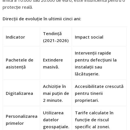
limita a 10.000 sau 20.000 de euro, este insuficientă pentru o
protecție reală.
Direcții de evoluție în ultimii cinci ani:
Tendință
Indicator
Impact social
(2021-2026)
Intervenții rapide
Pachetele de
Extindere
pentru defecțiuni la
asistență
masivă.
instalații sau
lăcătușerie.
Achiziție în
Accesibilitate crescută
Digitalizarea
mai puțin de
pentru tinerii
2 minute.
proprietari.
Utilizarea
Tarife calculate în
Personalizarea
datelor
funcție de riscul
primelor
geospațiale.
specific al zonei.