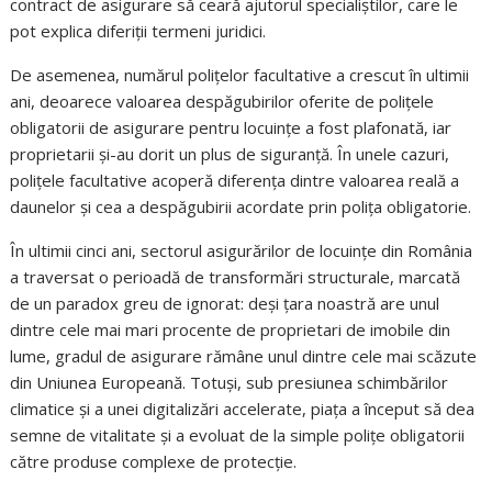
contract de asigurare să ceară ajutorul specialiștilor, care le
pot explica diferiții termeni juridici.
De asemenea, numărul polițelor facultative a crescut în ultimii
ani, deoarece valoarea despăgubirilor oferite de polițele
obligatorii de asigurare pentru locuințe a fost plafonată, iar
proprietarii și-au dorit un plus de siguranță. În unele cazuri,
polițele facultative acoperă diferența dintre valoarea reală a
daunelor și cea a despăgubirii acordate prin polița obligatorie.
În ultimii cinci ani, sectorul asigurărilor de locuințe din România
a traversat o perioadă de transformări structurale, marcată
de un paradox greu de ignorat: deși țara noastră are unul
dintre cele mai mari procente de proprietari de imobile din
lume, gradul de asigurare rămâne unul dintre cele mai scăzute
din Uniunea Europeană. Totuși, sub presiunea schimbărilor
climatice și a unei digitalizări accelerate, piața a început să dea
semne de vitalitate și a evoluat de la simple polițe obligatorii
către produse complexe de protecție.