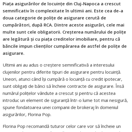
Piața asigurărilor de locuințe din Cluj-Napoca a crescut
semnificativ în complexitate în ultimii ani. Este cea de-a
doua categorie de polițe de asigurare cerută de
cumpărători, după RCA. Dintre aceste asigurări, cele mai
multe sunt cele obligatorii. Creșterea numărului de polițe
are legătură și cu piața creditelor imobiliare, pentru că
băncile impun clienților cumpărarea de astfel de polițe de
asigurare.
Ultimii ani au adus o creștere semnificativă a interesului
clujenilor pentru diferite tipuri de asigurare pentru locuință.
Uneori, atunci când își cumpără o locuință cu credit ipotecar,
sunt obligați de bănci să încheie contracte de asigurare. Însă
numărul polițelor vândute a crescut și pentru că acestea
introduc un element de siguranță într-o lume tot mai nesigură,
spune fondatoarea unei companii de brokeraj în domeniul
asigurărilor, Florina Pop.
Florina Pop recomandă tuturor celor care vor să încheie un