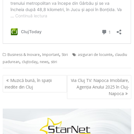
,
,
,
Business & Inovare
Important
Stiri
asigurari de locuinte
claudiu
,
,
,
padurean
clujtoday
news
stiri
Navigare
Muzică bună, în spații
Via Cluj TV: Napoca Imobilare,
în
inedite din Cluj
Agenția Anului 2025 în Cluj-
articole
Napoca