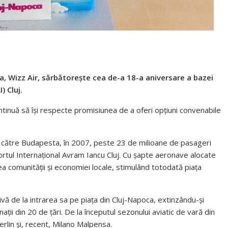
, Wizz Air, sărbătorește cea de-a 18-a aniversare a bazei
) Cluj.
tinuă să își respecte promisiunea de a oferi opțiuni convenabile
a către Budapesta, în 2007, peste 23 de milioane de pasageri
ortul Internațional Avram Iancu Cluj. Cu șapte aeronave alocate
ea comunității și economiei locale, stimulând totodată piața
vă de la intrarea sa pe piața din Cluj-Napoca, extinzându-și
ții din 20 de țări. De la începutul sezonului aviatic de vară din
rlin și, recent, Milano Malpensa.