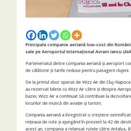
Principala companie aeriană low-cost din România
sale pe Aeroportul Internațional Avram Iancu (AIAI
Parteneriatul dintre compania aeriană și aeroport con
de călătorie și tarife reduse pentru pasagerii clujeni.
De la primul zbor operat de Wizz Air din Cluj-Napoc
au rezervat bilete cu Wizz Air către și dinspre Aerop
bazei, Wizz Air a continuat să contribuie la dezvoltar
locurilor de muncă din aviație și turism.
Compania aeriană a înregistrat o creștere semnificati
rețeaua de rute și ajungând în prezent la 42 de destina
acest an, compania a relansat rutele către Antalya, Be