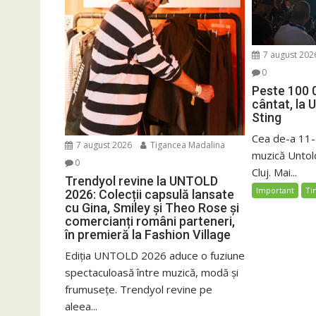
7 august 202
0
Peste 100 
cântat, la 
Sting
Cea de-a 11-a
7 august 2026
Tigancea Madalina
muzică Untold
0
Cluj. Mai...
Trendyol revine la UNTOLD
Important
Ti
2026: Colecții capsulă lansate
cu Gina, Smiley și Theo Rose și
comercianți români parteneri,
în premieră la Fashion Village
Ediția UNTOLD 2026 aduce o fuziune
spectaculoasă între muzică, modă și
frumusețe. Trendyol revine pe
aleea...