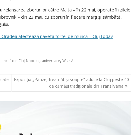
relansarea zborurilor către Malta – în 22 mai, operate în zilele
ubrovnik – din 23 mai, cu zboruri în fiecare marți și sâmbătă,
ului.
luj – Oradea afectează naveta forței de muncă – ClujToday
,
,
 Iancu" din Cluj-Napoca
aniversare
Wizz Air
ucate
Expoziția „Pânze, freamăt și șoapte” aduce la Cluj peste 40
de cămăși tradiționale din Transilvania