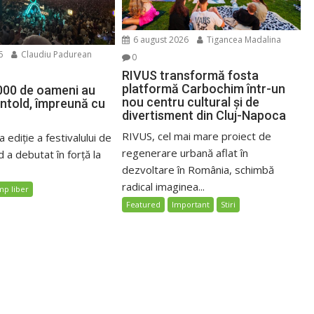
6 august 2026
Tigancea Madalina
6
Claudiu Padurean
0
RIVUS transformă fosta
platformă Carbochim într-un
000 de oameni au
nou centru cultural și de
Untold, împreună cu
divertisment din Cluj-Napoca
RIVUS, cel mai mare proiect de
 ediție a festivalului de
regenerare urbană aflat în
 a debutat în forță la
dezvoltare în România, schimbă
radical imaginea...
mp liber
Featured
Important
Stiri