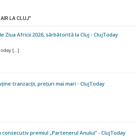
 AIR LA CLUJ”
 Ziua Africii 2026, sărbătorită la Cluj - ClujToday
jToday […]
uține tranzacții, prețuri mai mari - ClujToday
an consecutiv premiul „Partenerul Anului” - ClujToday