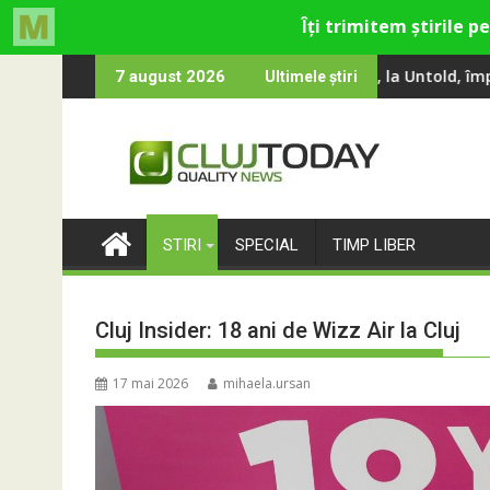
Skip
miley și Theo Rose și comercianți români parteneri, în premieră 
00 de oameni au cântat, la Untold, împreună cu Sting
RIVUS transformă fo
7 august 2026
Ultimele știri
to
content
STIRI
SPECIAL
TIMP LIBER
Cluj Insider: 18 ani de Wizz Air la Cluj
17 mai 2026
mihaela.ursan