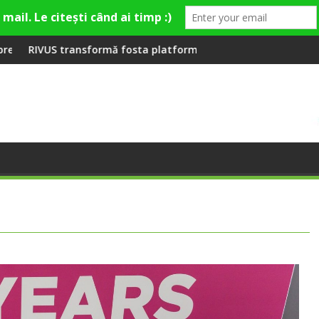
la Fashion Village
sta platformă Carbochim într-un nou centru cultural și de div
Când luna devine o întrebar