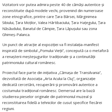
Vizitatorii vor putea admira peste 40 de cămăși autentice și
reconstituite după modele vechi, provenind din numeroase
zone etnografice, printre care Țara Bârsei, Mărginimea
Sibiului, Țara Moților, Valea Hârtibaciului, Țara Hațegului, Țara
Năsăudului, Banatul de Câmpie, Țara Lăpușului sau zona
Ghimeș-Palanca.
Un punct de atracție al expoziției va fi instalația-manifest
inspirată de simbolul „Pomului Vieții”, concepută ca o metaforă
a renașterii meșteșugurilor tradiționale și a continuității
patrimoniului cultural românesc.
Proiectul face parte din inițiativa „Cămașa de Transilvania”,
dezvoltată de Asociația „Arta Acului la Cluj”, organizație
dedicată cercetării, recuperării și promovării autentice a
costumului tradițional românesc. Demersul are la bază
studierea pieselor originale din patrimoniul muzeal și
reconstituirea fidelă a tehnicilor de cusut specifice fiecărei
regiuni.