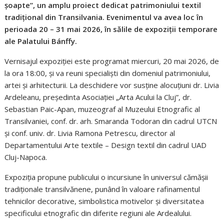
șoapte”, un amplu proiect dedicat patrimoniului textil
tradițional din Transilvania. Evenimentul va avea loc în
perioada 20 – 31 mai 2026, în sălile de expoziții temporare
ale Palatului Bánffy.
Vernisajul expoziției este programat miercuri, 20 mai 2026, de
la ora 18:00, și va reuni specialiști din domeniul patrimoniului,
artei și arhitecturii. La deschidere vor susține alocuțiuni dr. Livia
Ardeleanu, președinta Asociației „Arta Acului la Cluj”, dr.
Sebastian Paic-Apan, muzeograf al Muzeului Etnografic al
Transilvaniei, conf. dr. arh. Smaranda Todoran din cadrul UTCN
și conf. univ. dr. Livia Ramona Petrescu, director al
Departamentului Arte textile – Design textil din cadrul UAD
Cluj-Napoca.
Expoziția propune publicului o incursiune în universul cămășii
tradiționale transilvănene, punând în valoare rafinamentul
tehnicilor decorative, simbolistica motivelor și diversitatea
specificului etnografic din diferite regiuni ale Ardealului.