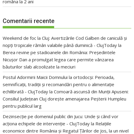
româna la 2 ani
Comentarii recente
Weekend de foc la Cluj: Avertizările Cod Galben de caniculă și
nopți tropicale rămân valabile până duminică - ClujToday
la
Berea revine pe stadioanele din România: Președintele
Nicușor Dan a promulgat legea care permite vânzarea
băuturilor slab alcoolizate la meciuri
Postul Adormirii Maicii Domnului la ortodocși: Perioada,
semnificații, tradiții și recomandări pentru o alimentație
echilibrată - ClujToday
la
Comoară ascunsă din Munții Apuseni:
Consiliul Județean Cluj dorește amenajarea Peșterii Humpleu
pentru publicul larg
Dezinsecție pe domeniul public din Jucu: Unde și când vor
acționa echipele de intervenție - ClujToday
la
Relațiile
economice dintre România și Regatul Țărilor de Jos, la un nivel