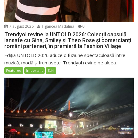
7 august 2026
Tigancea Madalina
0
Trendyol revine la UNTOLD 2026: Colecții capsulă
lansate cu Gina, Smiley și Theo Rose și comercianți
români parteneri, în premieră la Fashion Village
Ediția UNTOLD 2026 aduce o fuziune spectaculoasă între
muzică, modă și frumusețe. Trendyol revine pe aleea...
Featured
Important
Stiri