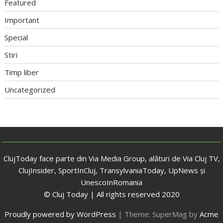
Featured
Important
Special
Stiri
Timp liber
Uncategorized
ClujToday face parte din Via Media Group, alături de Via Cluj TV,
ClujInsider, SportInCluj, TransylvaniaToday, UpNews și
UnescoInRomania
© Cluj Today | All rights reserved 2020
Proudly powered by WordPress
|
Theme: SuperMag by
Acme