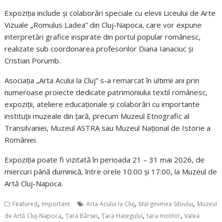
Expoziția include și colaborări speciale cu elevii Liceului de Arte
Vizuale „Romulus Ladea” din Cluj-Napoca, care vor expune
interpretări grafice inspirate din portul popular românesc,
realizate sub coordonarea profesorilor Diana Ianaciuc și
Cristian Porumb.
Asociația „Arta Acului la Cluj” s-a remarcat în ultimii ani prin
numeroase proiecte dedicate patrimoniului textil românesc,
expoziții, ateliere educaționale și colaborări cu importante
instituții muzeale din țară, precum Muzeul Etnografic al
Transilvaniei, Muzeul ASTRA sau Muzeul Național de Istorie a
României.
Expoziția poate fi vizitată în perioada 21 – 31 mai 2026, de
miercuri până duminică, între orele 10:00 și 17:00, la Muzeul de
Artă Cluj-Napoca.
,
,
,
Featured
Important
Arta Acului la Cluj
Mărginimea Sibiului
Muzeul
,
,
,
,
de Artă Cluj-Napoca
Țara Bârsei
Țara Hațegului
tara motilor
Valea