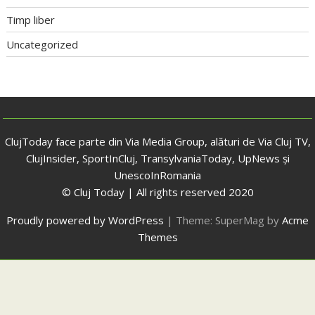
Timp liber
Uncategorized
ClujToday face parte din Via Media Group, alături de Via Cluj TV,
ClujInsider, SportInCluj, TransylvaniaToday, UpNews și
UnescoInRomania
© Cluj Today | All rights reserved 2020
Proudly powered by WordPress
|
Theme: SuperMag by
Acme
Themes