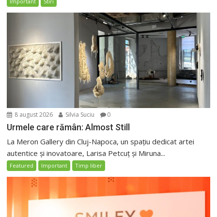
Important
Stiri
8 august 2026
Silvia Suciu
0
Urmele care rămân: Almost Still
La Meron Gallery din Cluj-Napoca, un spațiu dedicat artei
autentice și inovatoare, Larisa Petcuț și Miruna...
Featured
Important
Timp liber