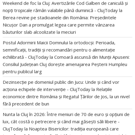
Weekend de foc la Cluj: Avertizările Cod Galben de caniculă și
nopți tropicale rămân valabile până duminică - ClujToday
la
Berea revine pe stadioanele din România: Președintele
Nicușor Dan a promulgat legea care permite vânzarea
băuturilor slab alcoolizate la meciuri
Postul Adormirii Maicii Domnului la ortodocși: Perioada,
semnificații, tradiții și recomandări pentru o alimentație
echilibrată - ClujToday
la
Comoară ascunsă din Munții Apuseni:
Consiliul Județean Cluj dorește amenajarea Peșterii Humpleu
pentru publicul larg
Dezinsecție pe domeniul public din Jucu: Unde și când vor
acționa echipele de intervenție - ClujToday
la
Relațiile
economice dintre România și Regatul Țărilor de Jos, la un nivel
fără precedent de bun
Nunta la Cluj în 2026: Între meniuri de 70 de euro și opțiuni de
lux, cât costă o petrecere și când mai găsești săli libere -
ClujToday
la
Noaptea Bisericilor: tradiția europeană care