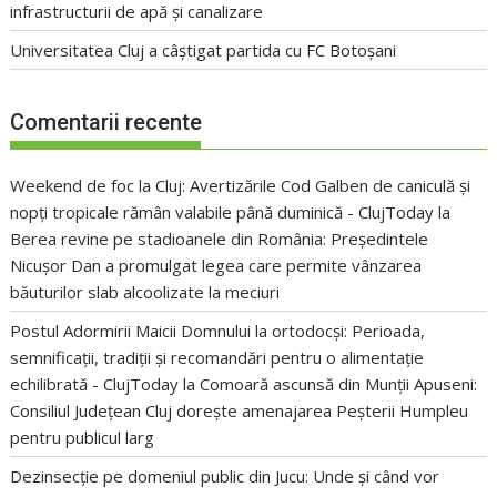
infrastructurii de apă și canalizare
Universitatea Cluj a câștigat partida cu FC Botoșani
Comentarii recente
Weekend de foc la Cluj: Avertizările Cod Galben de caniculă și
nopți tropicale rămân valabile până duminică - ClujToday
la
Berea revine pe stadioanele din România: Președintele
Nicușor Dan a promulgat legea care permite vânzarea
băuturilor slab alcoolizate la meciuri
Postul Adormirii Maicii Domnului la ortodocși: Perioada,
semnificații, tradiții și recomandări pentru o alimentație
echilibrată - ClujToday
la
Comoară ascunsă din Munții Apuseni:
Consiliul Județean Cluj dorește amenajarea Peșterii Humpleu
pentru publicul larg
Dezinsecție pe domeniul public din Jucu: Unde și când vor