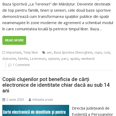
Baza Sportivă „La Terenuri” din Mănăștur. Devenite destinații
de top pentru familii, tineri și seniori, cele două baze sportive
demonstrează cum transformarea spațiilor publice din spații
neamenajate în zone moderne de agrement a schimbat modul
în care comunitatea locală își petrece timpul liber. Baza…
READ MORE
,
,
,
,
,
Important
Timp liber
aer
Baza Sportiva Gheorgheni
copii
cost
,
,
,
,
,
,
distractie
familie
La terenuri
optiune
parc
spatiu
weekend
1 Comment
Copiii clujenilor pot beneficia de cărți
electronice de identitate chiar dacă au sub 14
ani
2 iunie 2025
mihaela.ursan
Direcția Județeană de
Evidență a Persoanelor