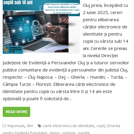
Cluj preia, începând cu
2 iunie 2025, cereri
pentru eliberarea
cărților electronice de
identitate și pentru
copiii cu vârsta sub 14
ani. Cererile se preiau
la nivelul Direcției
Județene de Evidență a Persoanelor Cluj și a tuturor serviciilor
publice comunitare de evidență a persoanelor din județul Cluj,
respectiv: – Cluj-Napoca; – Dej; – Gherla; – Huedin; – Turda; –
Câmpia Turzii; – Florești. Eliberarea cărții electronice de
identitate pentru copiii cu vârsta între 0 și 14 ani este
opțională și poate fi solicitată de…
READ MORE
,
,
,
Important
Stiri
carte electronica de identitate
copil
Directia
,
,
,
pentru Evidenta Populatiei
minor
optiune
parinte