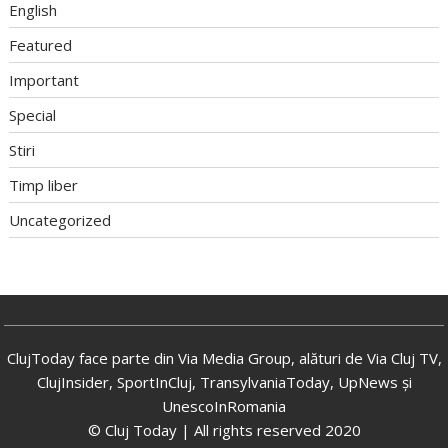
English
Featured
Important
Special
Stiri
Timp liber
Uncategorized
ClujToday face parte din Via Media Group, alături de Via Cluj TV,
ClujInsider, SportInCluj, TransylvaniaToday, UpNews și
UnescoInRomania
© Cluj Today | All rights reserved 2020