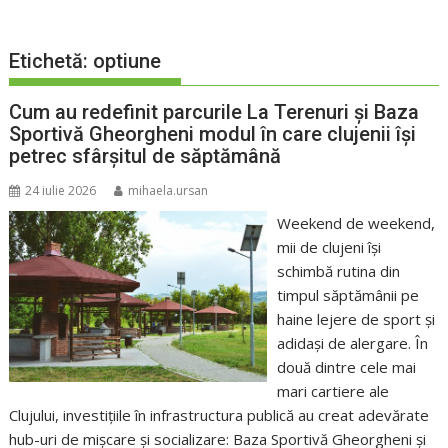
Etichetă:
optiune
Cum au redefinit parcurile La Terenuri și Baza
Sportivă Gheorgheni modul în care clujenii își
petrec sfârșitul de săptămână
24 iulie 2026
mihaela.ursan
Weekend de weekend,
mii de clujeni își
schimbă rutina din
timpul săptămânii pe
haine lejere de sport și
adidași de alergare. În
două dintre cele mai
mari cartiere ale
Clujului, investițiile în infrastructura publică au creat adevărate
hub-uri de mișcare și socializare: Baza Sportivă Gheorgheni și