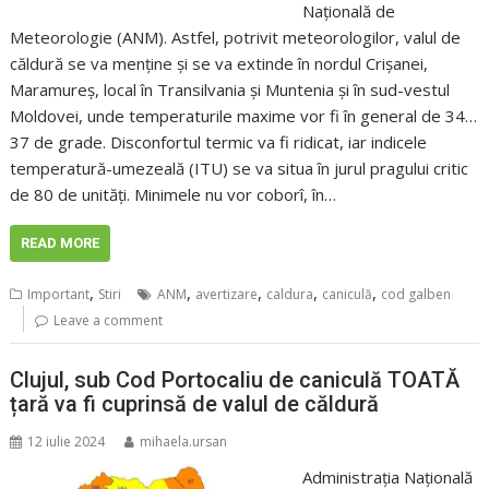
Națională de
Meteorologie (ANM). Astfel, potrivit meteorologilor, valul de
căldură se va menține și se va extinde în nordul Crișanei,
Maramureș, local în Transilvania și Muntenia și în sud-vestul
Moldovei, unde temperaturile maxime vor fi în general de 34…
37 de grade. Disconfortul termic va fi ridicat, iar indicele
temperatură-umezeală (ITU) se va situa în jurul pragului critic
de 80 de unități. Minimele nu vor coborî, în…
READ MORE
,
,
,
,
,
Important
Stiri
ANM
avertizare
caldura
caniculă
cod galben
Leave a comment
Clujul, sub Cod Portocaliu de caniculă TOATĂ
țară va fi cuprinsă de valul de căldură
12 iulie 2024
mihaela.ursan
Administrația Națională