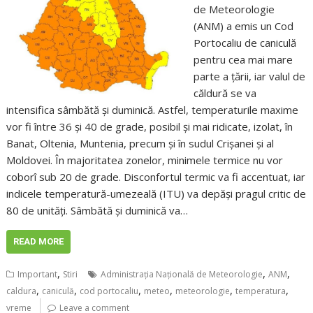
de Meteorologie
(ANM) a emis un Cod
Portocaliu de caniculă
pentru cea mai mare
parte a țării, iar valul de
căldură se va
intensifica sâmbătă și duminică. Astfel, temperaturile maxime
vor fi între 36 și 40 de grade, posibil și mai ridicate, izolat, în
Banat, Oltenia, Muntenia, precum și în sudul Crișanei și al
Moldovei. În majoritatea zonelor, minimele termice nu vor
coborî sub 20 de grade. Disconfortul termic va fi accentuat, iar
indicele temperatură-umezeală (ITU) va depăși pragul critic de
80 de unități. Sâmbătă și duminică va…
READ MORE
,
,
,
Important
Stiri
Administraţia Naţională de Meteorologie
ANM
,
,
,
,
,
,
caldura
caniculă
cod portocaliu
meteo
meteorologie
temperatura
vreme
Leave a comment