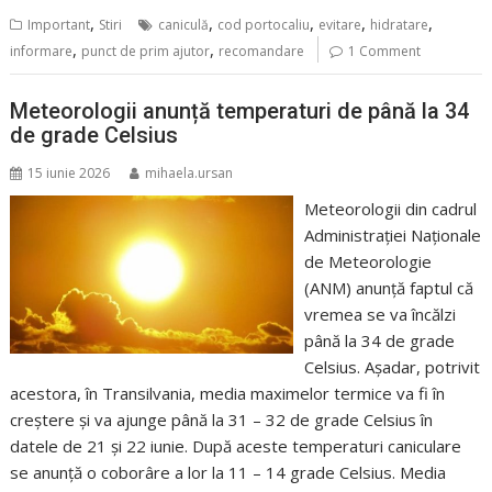
,
,
,
,
,
Important
Stiri
caniculă
cod portocaliu
evitare
hidratare
,
,
informare
punct de prim ajutor
recomandare
1 Comment
Meteorologii anunță temperaturi de până la 34
de grade Celsius
15 iunie 2026
mihaela.ursan
Meteorologii din cadrul
Administrației Naționale
de Meteorologie
(ANM) anunță faptul că
vremea se va încălzi
până la 34 de grade
Celsius. Așadar, potrivit
acestora, în Transilvania, media maximelor termice va fi în
creștere și va ajunge până la 31 – 32 de grade Celsius în
datele de 21 și 22 iunie. După aceste temperaturi caniculare
se anunță o coborâre a lor la 11 – 14 grade Celsius. Media