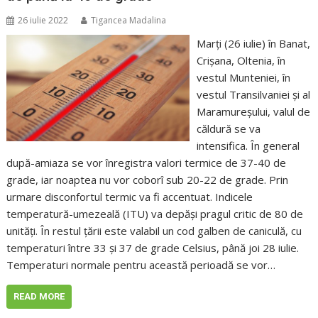
26 iulie 2022
Tigancea Madalina
Marți (26 iulie) în Banat,
Crișana, Oltenia, în
vestul Munteniei, în
vestul Transilvaniei și al
Maramureșului, valul de
căldură se va
intensifica. În general
după-amiaza se vor înregistra valori termice de 37-40 de
grade, iar noaptea nu vor coborî sub 20-22 de grade. Prin
urmare disconfortul termic va fi accentuat. Indicele
temperatură-umezeală (ITU) va depăși pragul critic de 80 de
unități. În restul țării este valabil un cod galben de caniculă, cu
temperaturi între 33 și 37 de grade Celsius, până joi 28 iulie.
Temperaturi normale pentru această perioadă se vor…
READ MORE