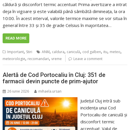
căldură și disconfort termic accentuat Prima avertizare a intrat
deja în vigoare și este valabilă până sâmbătă dimineața, la ora
10:00. În acest interval, valorile termice maxime se vor situa în
general între 33 și 35 de grade Celsius în majoritatea…
READ MORE
,
,
,
,
,
,
,
Important
Stiri
ANM
caldura
caniculă
cod galben
itu
meteo
,
,
meteorologie
recomandari
vreme
Leave a comment
Alertă de Cod Portocaliu în Cluj: 351 de
farmacii devin puncte de prim-ajutor
26 iunie 2026
mihaela.ursan
Județul Cluj intră sub
incidența unui Cod
Portocaliu de caniculă și
disconfort termic
accentuat. Valul de