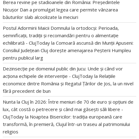
Berea revine pe stadioanele din România: Președintele
Nicușor Dan a promulgat legea care permite vânzarea
băuturilor slab alcoolizate la meciuri
Postul Adormirii Maicii Domnului la ortodocși: Perioada,
semnificații, tradiții și recomandări pentru o alimentație
echilibrată - ClujToday
la
Comoară ascunsă din Munții Apuseni:
Consiliul Județean Cluj dorește amenajarea Peșterii Humpleu
pentru publicul larg
Dezinsecție pe domeniul public din Jucu: Unde și când vor
acționa echipele de intervenție - ClujToday
la
Relațiile
economice dintre România și Regatul Țărilor de Jos, la un nivel
fără precedent de bun
Nunta la Cluj în 2026: Între meniuri de 70 de euro și opțiuni de
lux, cât costă o petrecere și când mai găsești săli libere -
ClujToday
la
Noaptea Bisericilor: tradiția europeană care
transformă, în premieră, Clujul într-un traseu al patrimoniului
religios