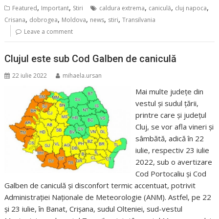
,
,
,
,
,
Featured
Important
Stiri
caldura extrema
caniculă
cluj napoca
,
,
,
,
,
Crisana
dobrogea
Moldova
news
stiri
Transilvania
Leave a comment
Clujul este sub Cod Galben de caniculă
22 iulie 2022
mihaela.ursan
Mai multe judeţe din
vestul şi sudul ţării,
printre care și județul
Cluj, se vor afla vineri şi
sâmbătă, adică în 22
iulie, respectiv 23 iulie
2022, sub o avertizare
Cod Portocaliu și Cod
Galben de caniculă şi disconfort termic accentuat, potrivit
Administraţiei Naţionale de Meteorologie (ANM). Astfel, pe 22
şi 23 iulie, în Banat, Crişana, sudul Olteniei, sud-vestul