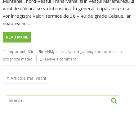
Munteniei, nord-vestul Transilvaniei şi în vestul Maramureşului
valul de căldură se va intensifica. În general, după-amiaza se
vor înregistra valori termice de 38 – 40 de grade Celsius, iar
noaptea nu…
READ MORE
,
,
,
,
,
Important
Stiri
ANM
caniculă
cod galben
cod portocaliu
prognoza meteo
Leave a comment
Navigare
Articole mai vechi
în
articole