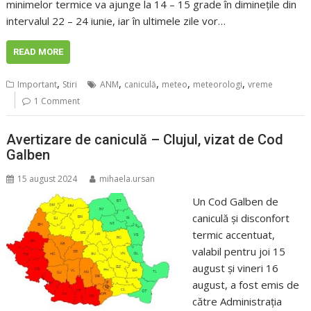
minimelor termice va ajunge la 14 – 15 grade în diminețile din
intervalul 22 – 24 iunie, iar în ultimele zile vor…
READ MORE
,
,
,
,
,
Important
Stiri
ANM
caniculă
meteo
meteorologi
vreme
1 Comment
Avertizare de caniculă – Clujul, vizat de Cod
Galben
15 august 2024
mihaela.ursan
Un Cod Galben de
caniculă şi disconfort
termic accentuat,
valabil pentru joi 15
august și vineri 16
august, a fost emis de
către Administrația