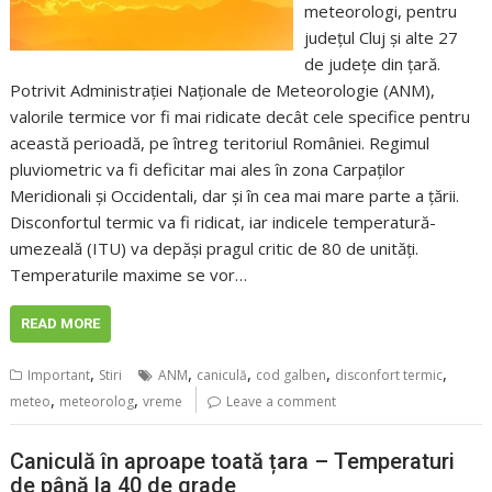
meteorologi, pentru
județul Cluj și alte 27
de județe din țară.
Potrivit Administrației Naționale de Meteorologie (ANM),
valorile termice vor fi mai ridicate decât cele specifice pentru
această perioadă, pe întreg teritoriul României. Regimul
pluviometric va fi deficitar mai ales în zona Carpaţilor
Meridionali şi Occidentali, dar și în cea mai mare parte a ţării.
Disconfortul termic va fi ridicat, iar indicele temperatură-
umezeală (ITU) va depăşi pragul critic de 80 de unităţi.
Temperaturile maxime se vor…
READ MORE
,
,
,
,
,
Important
Stiri
ANM
caniculă
cod galben
disconfort termic
,
,
meteo
meteorolog
vreme
Leave a comment
Caniculă în aproape toată țara – Temperaturi
de până la 40 de grade