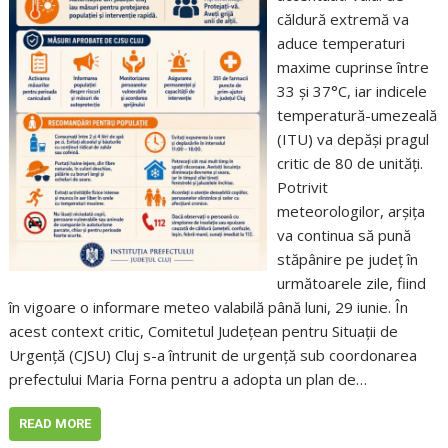
căldură extremă va
aduce temperaturi
maxime cuprinse între
33 și 37°C, iar indicele
temperatură-umezeală
(ITU) va depăși pragul
critic de 80 de unități.
Potrivit
meteorologilor, arșița
va continua să pună
stăpânire pe județ în
următoarele zile, fiind
în vigoare o informare meteo valabilă până luni, 29 iunie. În
acest context critic, Comitetul Județean pentru Situații de
Urgență (CJSU) Cluj s-a întrunit de urgență sub coordonarea
prefectului Maria Forna pentru a adopta un plan de…
READ MORE