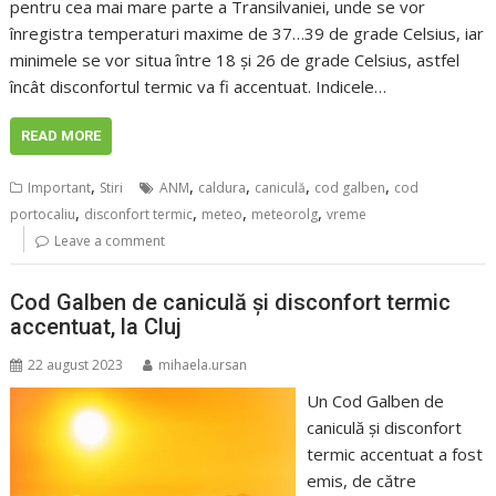
pentru cea mai mare parte a Transilvaniei, unde se vor
înregistra temperaturi maxime de 37…39 de grade Celsius, iar
minimele se vor situa între 18 și 26 de grade Celsius, astfel
încât disconfortul termic va fi accentuat. Indicele…
READ MORE
,
,
,
,
,
Important
Stiri
ANM
caldura
caniculă
cod galben
cod
,
,
,
,
portocaliu
disconfort termic
meteo
meteorolg
vreme
Leave a comment
Cod Galben de caniculă şi disconfort termic
accentuat, la Cluj
22 august 2023
mihaela.ursan
Un Cod Galben de
caniculă şi disconfort
termic accentuat a fost
emis, de către